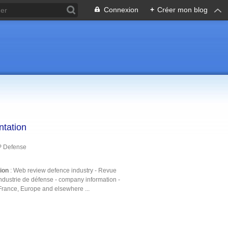
Connexion
+
Créer mon blog
ntation
P Defense
tion
: Web review defence industry - Revue
ndustrie de défense - company information -
France, Europe and elsewhere ...