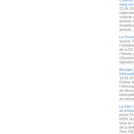
Collecte 
sang vers
22.06.20
nationale
collecte
armées s
Invalide
annuel,..
Le Forum
source: 
l’initiat
de la DC
l’Armée 
(Structur
opération
Bourget 
hélicopt
18.06.20
53ème éd
l’Aérona
de découv
hélicopt
du minist
Le futur
se prépa
photo Th
IVEN, la 
mise en r
de la dé
Avec IVEN