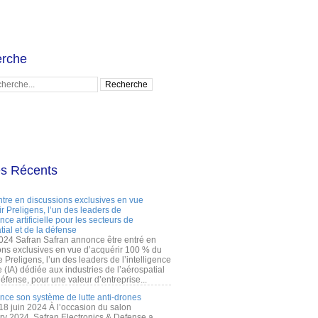
rche
es Récents
ntre en discussions exclusives en vue
r Preligens, l’un des leaders de
gence artificielle pour les secteurs de
tial et de la défense
2024 Safran Safran annonce être entré en
ons exclusives en vue d’acquérir 100 % du
e Preligens, l’un des leaders de l’intelligence
lle (IA) dédiée aux industries de l’aérospatial
défense, pour une valeur d’entreprise...
ance son système de lutte anti-drones
 18 juin 2024 À l’occasion du salon
ry 2024, Safran Electronics & Defense a