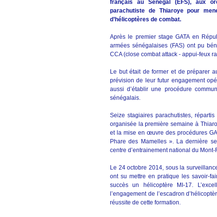
français au Sénégal (EFS), aux ord
parachutiste de Thiaroye pour mene
d’hélicoptères de combat.
Après le premier stage GATA en Répub
armées sénégalaises (FAS) ont pu bén
CCA (close combat attack - appui-feux r
Le but était de former et de préparer
prévision de leur futur engagement op
aussi d’établir une procédure commune
sénégalais.
Seize stagiaires parachutistes, répartis
organisée la première semaine à Thiar
et la mise en œuvre des procédures GA
Phare des Mamelles ». La dernière se
centre d’entrainement national du Mont-
Le 24 octobre 2014, sous la surveillance
ont su mettre en pratique les savoir-fa
succès un hélicoptère MI-17. L’excell
l’engagement de l’escadron d’hélicoptè
réussite de cette formation.