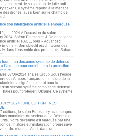
e lancement de sa solution de lutte anti-
kyjacker. Ce système répond à la menace
te des drones, aussi bien sur le champ de
u’à...
nce son intelligence artificielle embarquée
 19 juin 2024 À l’occasion du salon
ry 2024, Safran Electronics & Defense lance
gence artificielle ACE, pour « Advanced
 Engine ». Son objectif est d’intégrer des
s IA dans l’ensemble des produits de Safran
cs...
a fournir un deuxième système de défense
à l’Ukraine pour contribuer à la protection
rritoire
ales 07/06/2024 Thales Group Sous l’égide
ère des Armées français, le ministère de la
ukrainien a signé un contrat pour la
re d’un second système complet de défense
 Thales pour protéger l’Ukraine. Ce système
ORY 2024 : UNE ÉDITION TRÈS
UE
7 éditions, le salon Eurosatory accompagne
tions mondiales du secteur de la Défense et
curité. Notre décennie est marquée par une
ion de l’histoire et l’instauration progressive
el ordre mondial. Ainsi, dans un...