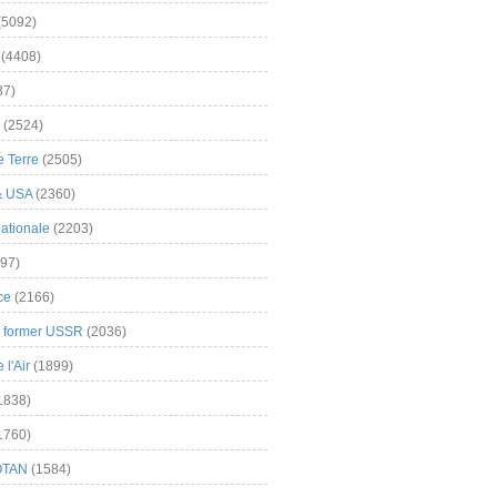
(5092)
(4408)
37)
(2524)
 Terre
(2505)
& USA
(2360)
ationale
(2203)
97)
ce
(2166)
& former USSR
(2036)
l'Air
(1899)
1838)
1760)
OTAN
(1584)