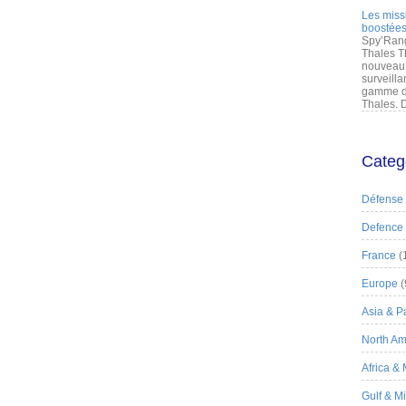
Les miss
boostées
Spy’Rang
Thales T
nouveau 
surveilla
gamme de
Thales. D
Categ
Défense
Defence
France
(
Europe
(
Asia & Pa
North Am
Africa &
Gulf & M