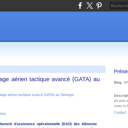
Prése
dage aérien tactique avancé (GATA) au
Blog
: R
Descrip
du web i
news in 
Contact
mées
hement d’assistance opérationnelle (DAO) des éléments