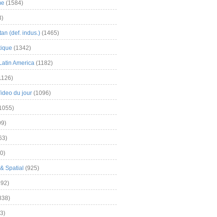
me
(1584)
3)
an (def. indus.)
(1465)
tique
(1342)
Latin America
(1182)
1126)
Video du jour
(1096)
1055)
9)
63)
0)
& Spatial
(925)
92)
838)
3)