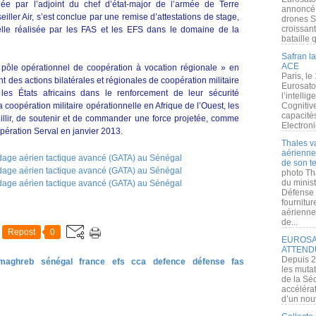
ée par l’adjoint du chef d’état-major de l’armée de Terre
annoncé l
ller Air, s’est conclue par une remise d’attestations de stage,
drones S
croissan
nelle réalisée par les FAS et les EFS dans le domaine de la
bataille q
Safran la
ACE
 pôle opérationnel de coopération à vocation régionale » en
Paris, le
ent des actions bilatérales et régionales de coopération militaire
Eurosato
les États africains dans le renforcement de leur sécurité
l’intelli
a coopération militaire opérationnelle en Afrique de l’Ouest, les
Cognitive
capacité
eillir, de soutenir et de commander une force projetée, comme
Electroni
opération Serval en janvier 2013.
Thales v
aérienne 
de son te
photo Th
du minist
Défense 
fournitu
aérienne
de...
Repost
0
EUROSAT
ATTEND
Depuis 2
 maghreb
sénégal
france
efs
cca
defence
défense
fas
les muta
de la Sé
accélérat
d’un nouv