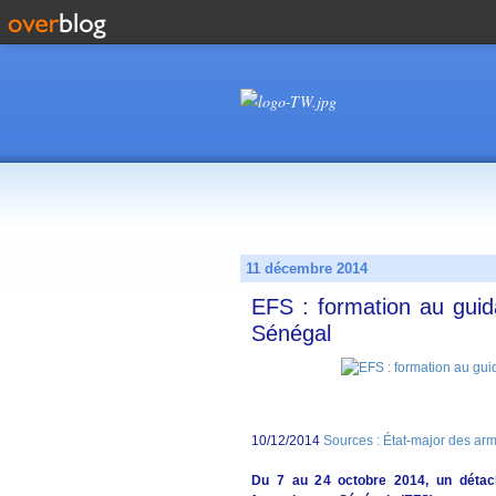
11 décembre 2014
EFS : formation au gui
Sénégal
10/12/2014
Sources : État-major des ar
Du 7 au 24 octobre 2014, un détac