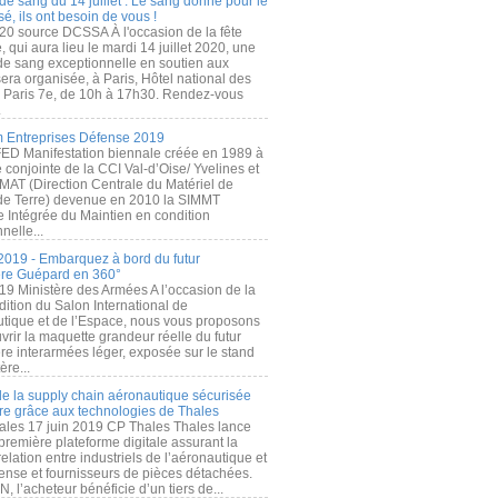
de sang du 14 juillet : Le sang donné pour le
é, ils ont besoin de vous !
20 source DCSSA À l'occasion de la fête
, qui aura lieu le mardi 14 juillet 2020, une
 de sang exceptionnelle en soutien aux
era organisée, à Paris, Hôtel national des
s Paris 7e, de 10h à 17h30. Rendez-vous
.
 Entreprises Défense 2019
FED Manifestation biennale créée en 1989 à
ive conjointe de la CCI Val-d’Oise/ Yvelines et
MAT (Direction Centrale du Matériel de
de Terre) devenue en 2010 la SIMMT
e Intégrée du Maintien en condition
nelle...
2019 - Embarquez à bord du futur
ère Guépard en 360°
19 Ministère des Armées A l’occasion de la
ition du Salon International de
utique et de l’Espace, nous vous proposons
rir la maquette grandeur réelle du futur
ère interarmées léger, exposée sur le stand
ère...
 de la supply chain aéronautique sécurisée
re grâce aux technologies de Thales
ales 17 juin 2019 CP Thales Thales lance
première plateforme digitale assurant la
elation entre industriels de l’aéronautique et
fense et fournisseurs de pièces détachées.
, l’acheteur bénéficie d’un tiers de...