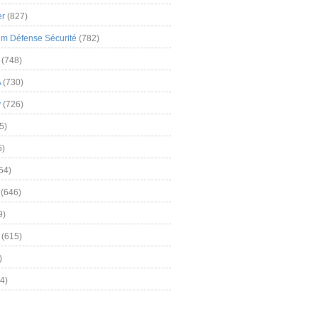
er
(827)
m Défense Sécurité
(782)
(748)
A
(730)
y
(726)
5)
5)
54)
(646)
9)
(615)
)
4)