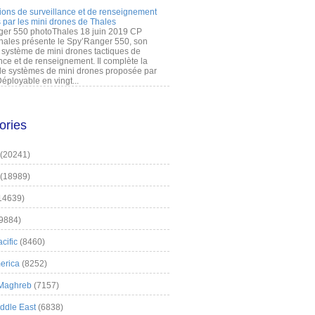
ions de surveillance et de renseignement
 par les mini drones de Thales
er 550 photoThales 18 juin 2019 CP
hales présente le Spy’Ranger 550, son
système de mini drones tactiques de
nce et de renseignement. Il complète la
 systèmes de mini drones proposée par
éployable en vingt...
ories
(20241)
(18989)
14639)
9884)
cific
(8460)
erica
(8252)
 Maghreb
(7157)
iddle East
(6838)