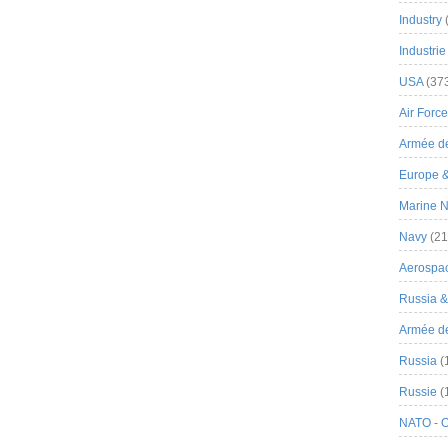
Industry
Industrie
USA
(37
Air Force
Armée de
Europe 
Marine N
Navy
(21
Aerospa
Russia 
Armée de 
Russia
(
Russie
(
NATO - 