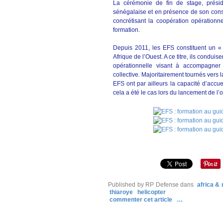
La cérémonie de fin de stage, présid
sénégalaise et en présence de son consei
concrétisant la coopération opération
formation.
Depuis 2011, les EFS constituent un «
Afrique de l’Ouest. A ce titre, ils conduis
opérationnelle visant à accompagner 
collective. Majoritairement tournés vers l
EFS ont par ailleurs la capacité d’accu
cela a été le cas lors du lancement de l’
Published by RP Defense
dans
africa &
thiaroye
helicopter
commenter cet article
…