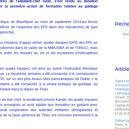
res de l’adjudant-chef Gallo, s’est rendu au bataillon
r la première action de formation relative au guidage
lique de Mauritanie au mois de septembre 2014,les forces
Reche
éficier de l’expertise des EFS dans des manœuvres de type
approché).
 aux missions d’appui aérien quatre équipes GATA des FAS en
érationnel dans le cadre de la MINUSMA et de l’ONUCI, mais
 entre les troupes au sol et les escadrons d’hélicoptères
Articl
 en quatre équipes, ont ainsi pu suivre l’instruction théorique
oye. La deuxième semaine a été consacrée à la connaissance
TA, sur un des plus beaux sites panoramiques de Dakar, « le
Safran e
maine a été consacrée à la phase pratique de guidage, au
d’acquéri
Roland dans la région de Thiès.
l’intelli
l’aérospa
24 juin 
 de leur chef, le lieutenant-colonel Kandé, les quatre équipes
discussi
ire enseignés, et ainsi valider leur formation en guidant avec
capital d
artificie
ente coopération des autorités militaires sénégalaises et
et de la 
re de la base aérienne de Thiès ont concouru pleinement à la
Safran l
Paris, le
Eurosato