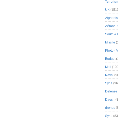
Terroris
UK
(151
Afghanist
Aéronau
South & 
Missile
(
Photo - 
Budget
(
Mali
(100
Naval
(9
Syrie
(96
Défense 
Daesh
(8
drones
(
Syria
(83