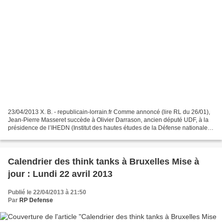
23/04/2013 X. B. - republicain-lorrain.fr Comme annoncé (lire RL du 26/01),
Jean-Pierre Masseret succède à Olivier Darrason, ancien député UDF, à la
présidence de l’IHEDN (Institut des hautes études de la Défense nationale).
Ex-secrétaire d’État à la...
Calendrier des think tanks à Bruxelles Mise à
jour : Lundi 22 avril 2013
Publié le 22/04/2013 à 21:50
Par
RP Defense