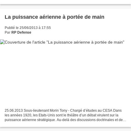
Stratégique n°1 - 2013 : Vers une nouvelle équation...
La puissance aérienne à portée de main
Publié le 25/06/2013 à 17:55
Par
RP Defense
25.06.2013 Sous-lieutenant Morin Tony - Chargé d’études au CESA Dans
les années 1920, les Etats-Unis sont le théâtre d’un débat virulent sur la
puissance aérienne stratégique. Au-delà des discussions doctrinales et des
luttes institutionnelles qui en...