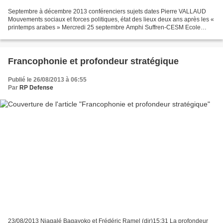
Septembre à décembre 2013 conférenciers sujets dates Pierre VALLAUD
Mouvements sociaux et forces politiques, état des lieux deux ans après les «
printemps arabes » Mercredi 25 septembre Amphi Suffren-CESM Ecole
Militaire Hélène BRAVIN « Point de situation...
Francophonie et profondeur stratégique
Publié le 26/08/2013 à 06:55
Par
RP Defense
23/08/2013 Niagalé Bagayoko et Frédéric Ramel (dir)15:31 La profondeur