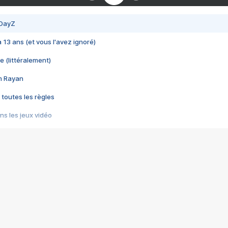
 DayZ
 a 13 ans (et vous l'avez ignoré)
e (littéralement)
im Rayan
 toutes les règles
s les jeux vidéo
us choquant de Rockstar ? - Le scandale BULLY
e plus moche de Steam
du RÊVE tourne au CAUCHEMAR
pendant 8 heures
it… à tort
umiliés par un jeu vidéo