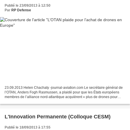
Publié le 23/09/2013 à 12:50
Par
RP Defense
23.09.2013 Helen Chachaty -journal-aviation.com Le secrétaire général de
l’OTAN, Anders Fogh Rasmussen, a plaidé pour que les États européens
membres de l’alliance nord-atlantique acquièrent « plus de drones pour
améliorer la surveillance » des territoires....
L'Innovation Permanente (Colloque CESM)
Publié le 18/09/2013 à 17:55