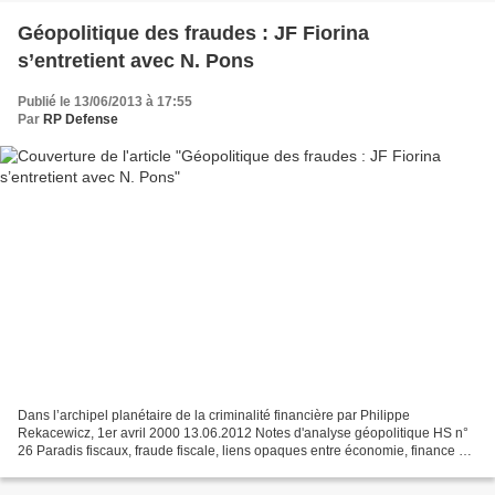
Géopolitique des fraudes : JF Fiorina
s’entretient avec N. Pons
Publié le 13/06/2013 à 17:55
Par
RP Defense
Dans l’archipel planétaire de la criminalité financière par Philippe
Rekacewicz, 1er avril 2000 13.06.2012 Notes d'analyse géopolitique HS n°
26 Paradis fiscaux, fraude fiscale, liens opaques entre économie, finance et
crime organisé... La face noire...