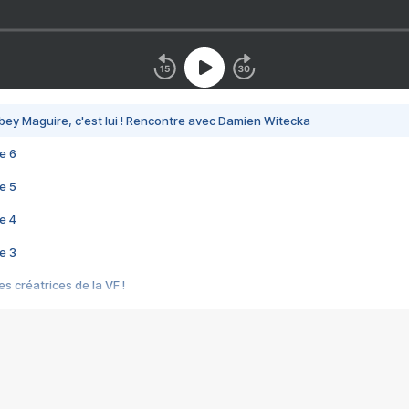
bey Maguire, c'est lui ! Rencontre avec Damien Witecka
e 6
e 5
e 4
e 3
s créatrices de la VF !
e 2
e 1
e Mektoub My Love arrive enfin ! Rencontre avec Shaïn Boumedine et Sal