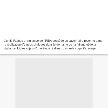
L’unité Fatigue et vigilance de l’IRBA possède un savoir-faire reconnu dans
la réalisation d’études cliniques dans le domaine de la fatigue et de la
vigilance. Ici, les sujets d’une étude réalisent des tests cognitifs. Image
d’archives ECPAD 10/11/2015...