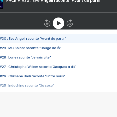
FACE A #30 : Eve Angeli raconte "Avant de partir"
#30 : Eve Angeli raconte "Avant de partir"
#29 : MC Solaar raconte "Bouge de là"
28 : Lorie raconte "Je vais vite"
#27 : Christophe Willem raconte "Jacques a dit"
#26 : Chimène Badi raconte "Entre nous"
#25 : Indochine raconte "3e sexe"
#24 : Zaho raconte "C'est chelou"
#23 : Patrick Bruel raconte "Au café des délices"
#22 : Kyo raconte "Le chemin"