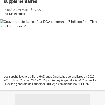
supplémentaires
Publié le 22/12/2015 à 12:55
Par
RP Defense
Les sept hélicoptères Tigre HAD supplémentaires seront livrés en 2017-
2018. photo Cosmao 22/12/2015 par Antony Angrand – Air & Cosmos La
Direction générale de l’armement (DGA) a commandé via l’OCCAR
(Organisation conjointe de coopération en matière d’armement),...