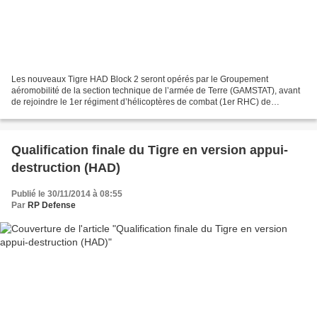
Les nouveaux Tigre HAD Block 2 seront opérés par le Groupement
aéromobilité de la section technique de l’armée de Terre (GAMSTAT), avant
de rejoindre le 1er régiment d’hélicoptères de combat (1er RHC) de
Phalsbourg, en Moselle. photo J. Deulin / Airbus...
Qualification finale du Tigre en version appui-
destruction (HAD)
Publié le 30/11/2014 à 08:55
Par
RP Defense