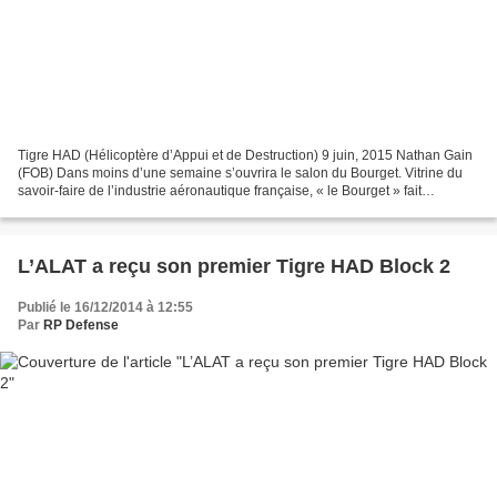
Tigre HAD (Hélicoptère d’Appui et de Destruction) 9 juin, 2015 Nathan Gain
(FOB) Dans moins d’une semaine s’ouvrira le salon du Bourget. Vitrine du
savoir-faire de l’industrie aéronautique française, « le Bourget » fait
également la part belle au matériel...
L’ALAT a reçu son premier Tigre HAD Block 2
Publié le 16/12/2014 à 12:55
Par
RP Defense