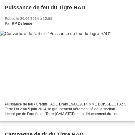
Puissance de feu du Tigre HAD
Publié le 20/06/2014 à 12:55
Par
RP Defense
Puissance de feu / Crédits : ADC Drahi 19/06/2014 MME BOISGELOT Actu
Terre Du 2 au 5 juin 2014, le groupement aéromobilité de la section
technique de l’armée de Terre (GAM STAT) et un détachement du 1er
régiment d’hélicoptères de combat (1er RHC) ont...
Campagne de tir du Tigre HAD