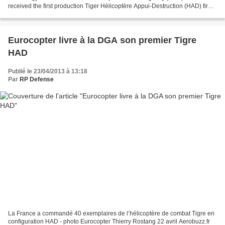
received the first production Tiger Hélicoptère Appui-Destruction (HAD) fire-
support helicopter from Eurocopter for use by French...
Eurocopter livre à la DGA son premier Tigre
HAD
Publié le 23/04/2013 à 13:18
Par
RP Defense
La France a commandé 40 exemplaires de l’hélicoptère de combat Tigre en
configuration HAD - photo Eurocopter Thierry Rostang 22 avril Aerobuzz.fr