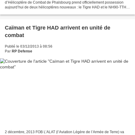
d’Hélicoptère de Combat de Phalsbourg prend officiellement possession
aujourd’hui de deux hélicoptères nouveaux : le Tigre HAD et le NH90-TTH «
Caïman ». Une journée à marquer d’une pierre...
Caïman et Tigre HAD arrivent en unité de
combat
Publié le 03/12/2013 à 08:56
Par
RP Defense
2 décembre, 2013 FOB L’ALAT (l’Aviation Légère de l’Armée de Terre) va