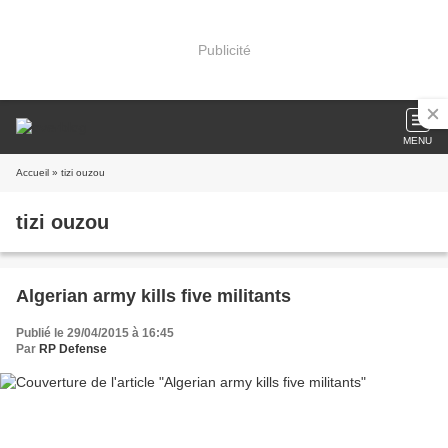
Publicité
MENU
Accueil
» tizi ouzou
tizi ouzou
Algerian army kills five militants
Publié le 29/04/2015 à 16:45
Par
RP Defense