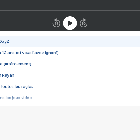
 DayZ
 a 13 ans (et vous l'avez ignoré)
e (littéralement)
im Rayan
 toutes les règles
s les jeux vidéo
us choquant de Rockstar ? - Le scandale BULLY
e plus moche de Steam
du RÊVE tourne au CAUCHEMAR