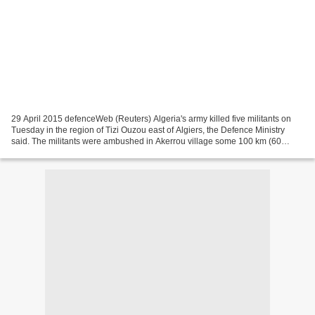
29 April 2015 defenceWeb (Reuters) Algeria's army killed five militants on
Tuesday in the region of Tizi Ouzou east of Algiers, the Defence Ministry
said. The militants were ambushed in Akerrou village some 100 km (60
miles) to the east of the capital,...