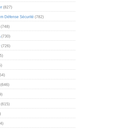
er
(827)
m Défense Sécurité
(782)
(748)
A
(730)
y
(726)
5)
5)
54)
(646)
9)
(615)
)
4)