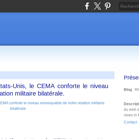
Prése
 Etats-Unis, le CEMA conforte le niveau
Blog
: R
ion militaire bilatérale.
Descrip
du web i
news in 
Contact