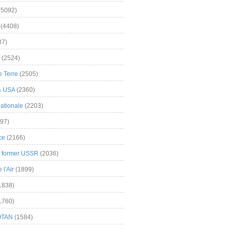
(5092)
(4408)
37)
(2524)
 Terre
(2505)
& USA
(2360)
ationale
(2203)
97)
ce
(2166)
& former USSR
(2036)
l'Air
(1899)
1838)
1760)
OTAN
(1584)