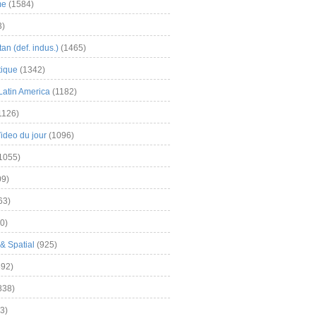
me
(1584)
3)
an (def. indus.)
(1465)
tique
(1342)
Latin America
(1182)
1126)
Video du jour
(1096)
1055)
9)
63)
0)
& Spatial
(925)
92)
838)
3)