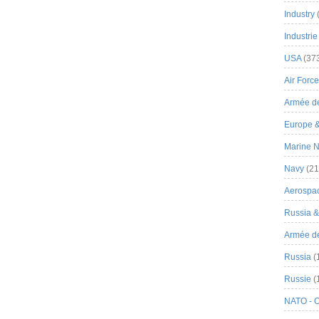
Industry
Industrie
USA
(37
Air Force
Armée de
Europe 
Marine N
Navy
(21
Aerospa
Russia 
Armée de 
Russia
(
Russie
(
NATO - 