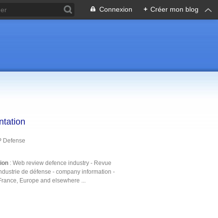
Connexion
+
Créer mon blog
ntation
P Defense
tion
: Web review defence industry - Revue
ndustrie de défense - company information -
France, Europe and elsewhere ...