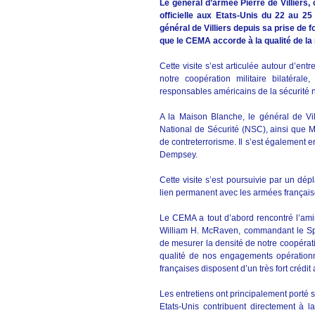
Le général d’armée Pierre de Villiers,
officielle aux Etats-Unis du 22 au 25
général de Villiers depuis sa prise de f
que le CEMA accorde à la qualité de la 
Cette visite s’est articulée autour d’e
notre coopération militaire bilatéral
responsables américains de la sécurité 
A la Maison Blanche, le général de Vi
National de Sécurité (NSC), ainsi que
de contreterrorisme. Il s’est également
Dempsey.
Cette visite s’est poursuivie par un 
lien permanent avec les armées français
Le CEMA a tout d’abord rencontré l’ami
William H. McRaven, commandant le Sp
de mesurer la densité de notre coopération
qualité de nos engagements opérationn
françaises disposent d’un très fort crédit
Les entretiens ont principalement porté s
Etats-Unis contribuent directement à l