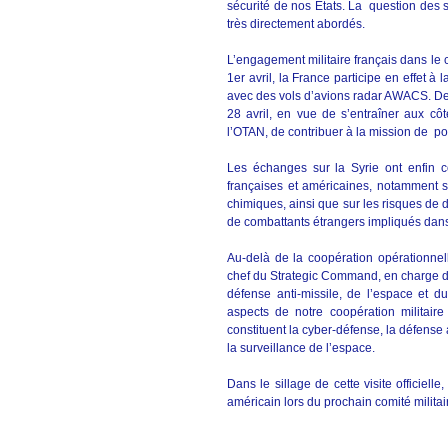
sécurité de nos Etats. La question des 
très directement abordés.
L’engagement militaire français dans le 
1er avril, la France participe en effet à
avec des vols d’avions radar AWACS. De 
28 avril, en vue de s’entraîner aux c
l’OTAN, de contribuer à la mission de pol
Les échanges sur la Syrie ont enfin 
françaises et américaines, notamment 
chimiques, ainsi que sur les risques de 
de combattants étrangers impliqués dan
Au-delà de la coopération opérationnell
chef du Strategic Command, en charge de
défense anti-missile, de l’espace et du
aspects de notre coopération militai
constituent la cyber-défense, la défense
la surveillance de l’espace.
Dans le sillage de cette visite officiel
américain lors du prochain comité militai