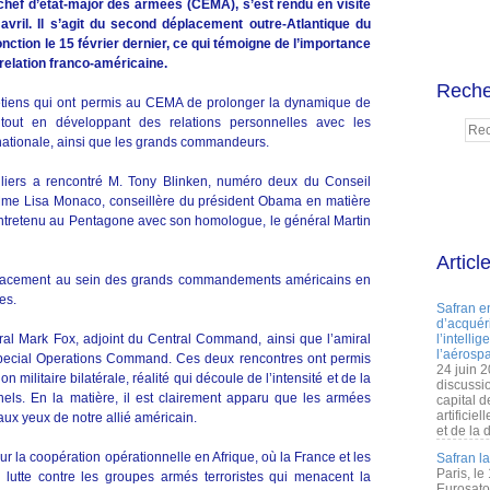
 chef d’état-major des armées (CEMA), s’est rendu en visite
 avril. Il s’agit du second déplacement outre-Atlantique du
onction le 15 février dernier, ce qui témoigne de l’importance
relation franco-américaine.
Reche
ntretiens qui ont permis au CEMA de prolonger la dynamique de
e, tout en développant des relations personnelles avec les
nationale, ainsi que les grands commandeurs.
lliers a rencontré M. Tony Blinken, numéro deux du Conseil
 Mme Lisa Monaco, conseillère du président Obama en matière
 entretenu au Pentagone avec son homologue, le général Martin
Articl
déplacement au sein des grands commandements américains en
es.
Safran e
d’acquéri
ral Mark Fox, adjoint du Central Command, ainsi que l’amiral
l’intelli
l’aérospa
ecial Operations Command. Ces deux rencontres ont permis
24 juin 
 militaire bilatérale, réalité qui découle de l’intensité et de la
discussi
els. En la matière, il est clairement apparu que les armées
capital d
artificie
 aux yeux de notre allié américain.
et de la 
ur la coopération opérationnelle en Afrique, où la France et les
Safran l
Paris, le
a lutte contre les groupes armés terroristes qui menacent la
Eurosato