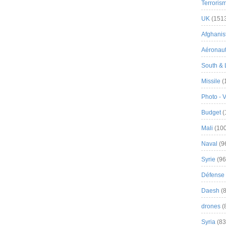
Terroris
UK
(151
Afghanist
Aéronau
South & 
Missile
(
Photo - 
Budget
(
Mali
(100
Naval
(9
Syrie
(96
Défense 
Daesh
(8
drones
(
Syria
(83