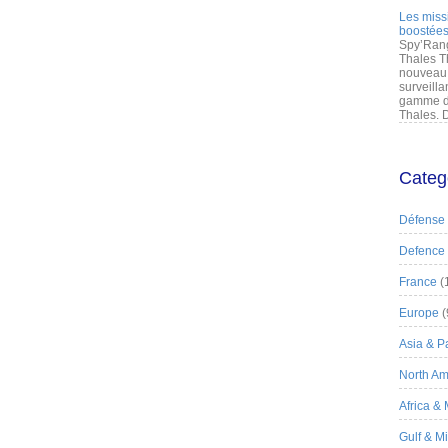
Les miss
boostées
Spy’Rang
Thales T
nouveau 
surveilla
gamme de
Thales. D
Categ
Défense
Defence
France
(
Europe
(
Asia & Pa
North Am
Africa &
Gulf & M