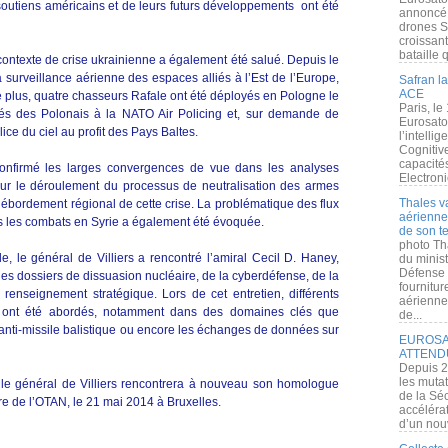
soutiens américains et de leurs futurs développements ont été
annoncé l
drones S
croissan
bataille q
contexte de crise ukrainienne a également été salué. Depuis le
 la surveillance aérienne des espaces alliés à l’Est de l’Europe,
Safran la
ACE
plus, quatre chasseurs Rafale ont été déployés en Pologne le
Paris, le
ôtés des Polonais à la NATO Air Policing et, sur demande de
Eurosato
ice du ciel au profit des Pays Baltes.
l’intelli
Cognitive
capacité
confirmé les larges convergences de vue dans les analyses
Electroni
sur le déroulement du processus de neutralisation des armes
Thales v
débordement régional de cette crise. La problématique des flux
aérienne 
s les combats en Syrie a également été évoquée.
de son te
photo Th
e, le général de Villiers a rencontré l’amiral Cecil D. Haney,
du minist
Défense 
s dossiers de dissuasion nucléaire, de la cyberdéfense, de la
fournitu
 renseignement stratégique. Lors de cet entretien, différents
aérienne
re ont été abordés, notamment dans des domaines clés que
de...
 anti-missile balistique ou encore les échanges de données sur
EUROSAT
ATTEND
Depuis 2
les muta
le, le général de Villiers rencontrera à nouveau son homologue
de la Sé
re de l’OTAN, le 21 mai 2014 à Bruxelles.
accélérat
d’un nouv