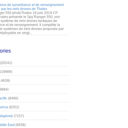
ions de surveillance et de renseignement
 par les mini drones de Thales
er 550 photoThales 18 juin 2019 CP
hales présente le Spy’Ranger 550, son
système de mini drones tactiques de
nce et de renseignement. Il complète la
 systèmes de mini drones proposée par
éployable en vingt...
ories
(20241)
(18989)
14639)
9884)
cific
(8460)
erica
(8252)
 Maghreb
(7157)
iddle East
(6838)