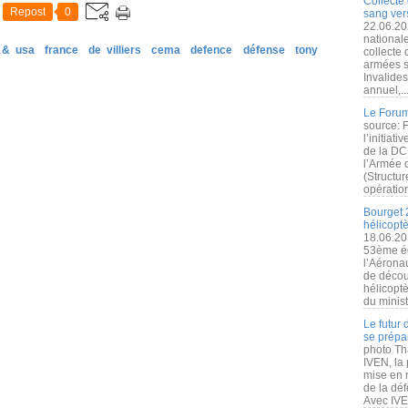
Collecte 
Repost
0
sang vers
22.06.20
nationale
 & usa
france
de villiers
cema
defence
défense
tony
collecte
armées s
Invalide
annuel,..
Le Forum
source: 
l’initiat
de la DC
l’Armée 
(Structur
opération
Bourget 
hélicopt
18.06.20
53ème éd
l’Aérona
de découv
hélicopt
du minist
Le futur
se prépa
photo Th
IVEN, la 
mise en r
de la dé
Avec IVEN