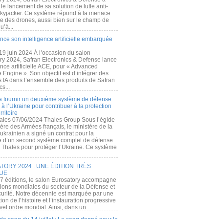
e lancement de sa solution de lutte anti-
kyjacker. Ce système répond à la menace
te des drones, aussi bien sur le champ de
u’à...
nce son intelligence artificielle embarquée
 19 juin 2024 À l’occasion du salon
ry 2024, Safran Electronics & Defense lance
gence artificielle ACE, pour « Advanced
 Engine ». Son objectif est d’intégrer des
s IA dans l’ensemble des produits de Safran
cs...
a fournir un deuxième système de défense
à l’Ukraine pour contribuer à la protection
rritoire
ales 07/06/2024 Thales Group Sous l’égide
ère des Armées français, le ministère de la
ukrainien a signé un contrat pour la
re d’un second système complet de défense
 Thales pour protéger l’Ukraine. Ce système
ORY 2024 : UNE ÉDITION TRÈS
UE
7 éditions, le salon Eurosatory accompagne
tions mondiales du secteur de la Défense et
curité. Notre décennie est marquée par une
ion de l’histoire et l’instauration progressive
el ordre mondial. Ainsi, dans un...