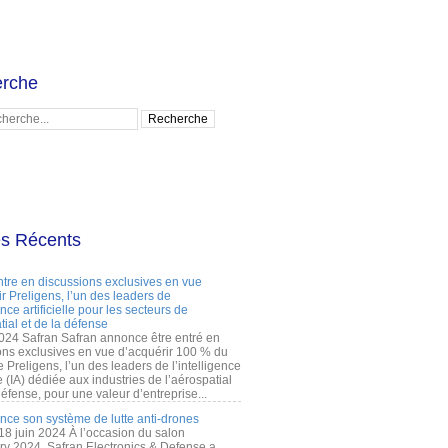
rche
es Récents
ntre en discussions exclusives en vue
r Preligens, l’un des leaders de
gence artificielle pour les secteurs de
tial et de la défense
2024 Safran Safran annonce être entré en
ons exclusives en vue d’acquérir 100 % du
e Preligens, l’un des leaders de l’intelligence
lle (IA) dédiée aux industries de l’aérospatial
défense, pour une valeur d’entreprise...
ance son système de lutte anti-drones
 18 juin 2024 À l’occasion du salon
ry 2024, Safran Electronics & Defense a