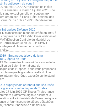
de sang du 14 juillet : Le sang donné pour le
é, ils ont besoin de vous !
20 source DCSSA À l'occasion de la fête
, qui aura lieu le mardi 14 juillet 2020, une
 de sang exceptionnelle en soutien aux
era organisée, à Paris, Hôtel national des
s Paris 7e, de 10h à 17h30. Rendez-vous
.
 Entreprises Défense 2019
FED Manifestation biennale créée en 1989 à
ive conjointe de la CCI Val-d’Oise/ Yvelines et
MAT (Direction Centrale du Matériel de
de Terre) devenue en 2010 la SIMMT
e Intégrée du Maintien en condition
nelle...
2019 - Embarquez à bord du futur
ère Guépard en 360°
19 Ministère des Armées A l’occasion de la
ition du Salon International de
utique et de l’Espace, nous vous proposons
rir la maquette grandeur réelle du futur
ère interarmées léger, exposée sur le stand
ère...
 de la supply chain aéronautique sécurisée
re grâce aux technologies de Thales
ales 17 juin 2019 CP Thales Thales lance
première plateforme digitale assurant la
elation entre industriels de l’aéronautique et
fense et fournisseurs de pièces détachées.
, l’acheteur bénéficie d’un tiers de...