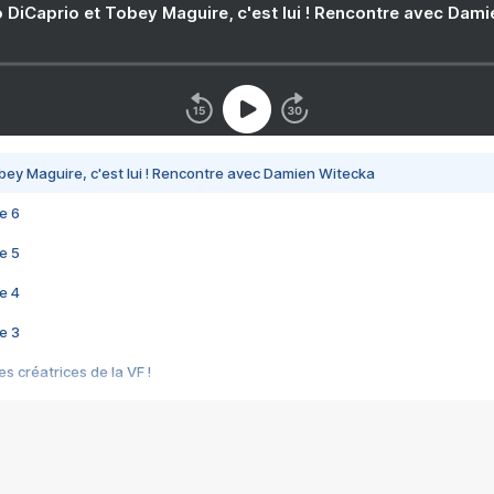
 DiCaprio et Tobey Maguire, c'est lui ! Rencontre avec Dam
bey Maguire, c'est lui ! Rencontre avec Damien Witecka
e 6
e 5
e 4
e 3
s créatrices de la VF !
e 2
e 1
e Mektoub My Love arrive enfin ! Rencontre avec Shaïn Boumedine et Sal