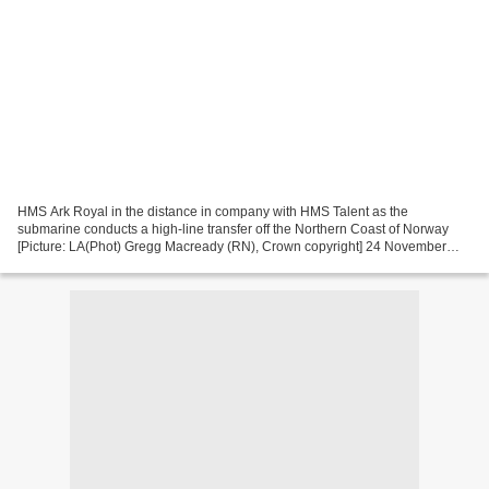
HMS Ark Royal in the distance in company with HMS Talent as the
submarine conducts a high-line transfer off the Northern Coast of Norway
[Picture: LA(Phot) Gregg Macready (RN), Crown copyright] 24 November
2014 Ministry of Defence and The Rt Hon Michael...