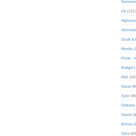
Terroris
UK
(151
Afghanist
Aéronau
South & 
Missile
(
Photo - 
Budget
(
Mali
(100
Naval
(9
Syrie
(96
Défense 
Daesh
(8
drones
(
Syria
(83