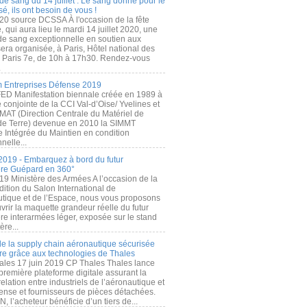
de sang du 14 juillet : Le sang donné pour le
é, ils ont besoin de vous !
20 source DCSSA À l'occasion de la fête
, qui aura lieu le mardi 14 juillet 2020, une
 de sang exceptionnelle en soutien aux
era organisée, à Paris, Hôtel national des
s Paris 7e, de 10h à 17h30. Rendez-vous
.
 Entreprises Défense 2019
FED Manifestation biennale créée en 1989 à
ive conjointe de la CCI Val-d’Oise/ Yvelines et
MAT (Direction Centrale du Matériel de
de Terre) devenue en 2010 la SIMMT
e Intégrée du Maintien en condition
nelle...
2019 - Embarquez à bord du futur
ère Guépard en 360°
19 Ministère des Armées A l’occasion de la
ition du Salon International de
utique et de l’Espace, nous vous proposons
rir la maquette grandeur réelle du futur
ère interarmées léger, exposée sur le stand
ère...
 de la supply chain aéronautique sécurisée
re grâce aux technologies de Thales
ales 17 juin 2019 CP Thales Thales lance
première plateforme digitale assurant la
elation entre industriels de l’aéronautique et
fense et fournisseurs de pièces détachées.
, l’acheteur bénéficie d’un tiers de...