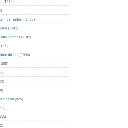
me
(1584)
3)
an (def. indus.)
(1465)
tique
(1342)
Latin America
(1182)
1126)
Video du jour
(1096)
1055)
9)
63)
0)
& Spatial
(925)
92)
838)
3)