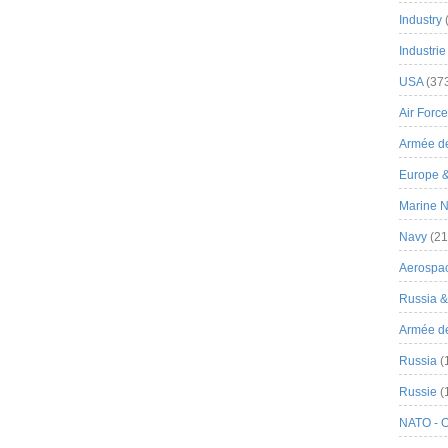
Industry
Industrie
USA
(37
Air Force
Armée de
Europe 
Marine N
Navy
(21
Aerospa
Russia 
Armée de 
Russia
(
Russie
(
NATO - 