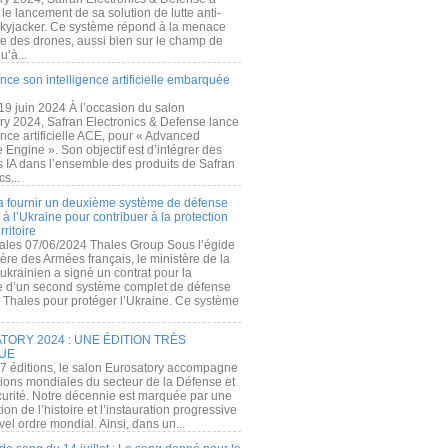
e lancement de sa solution de lutte anti-
kyjacker. Ce système répond à la menace
te des drones, aussi bien sur le champ de
u’à...
nce son intelligence artificielle embarquée
 19 juin 2024 À l’occasion du salon
ry 2024, Safran Electronics & Defense lance
gence artificielle ACE, pour « Advanced
 Engine ». Son objectif est d’intégrer des
s IA dans l’ensemble des produits de Safran
cs...
a fournir un deuxième système de défense
à l’Ukraine pour contribuer à la protection
rritoire
ales 07/06/2024 Thales Group Sous l’égide
ère des Armées français, le ministère de la
ukrainien a signé un contrat pour la
re d’un second système complet de défense
 Thales pour protéger l’Ukraine. Ce système
ORY 2024 : UNE ÉDITION TRÈS
UE
7 éditions, le salon Eurosatory accompagne
tions mondiales du secteur de la Défense et
curité. Notre décennie est marquée par une
ion de l’histoire et l’instauration progressive
el ordre mondial. Ainsi, dans un...