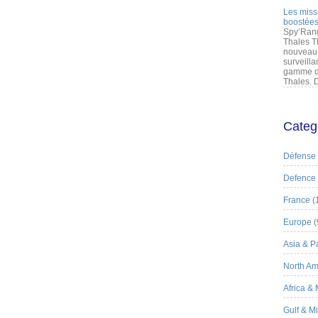
Les miss
boostées
Spy’Rang
Thales T
nouveau 
surveilla
gamme de
Thales. D
Categ
Défense
Defence
France
(
Europe
(
Asia & Pa
North Am
Africa &
Gulf & M