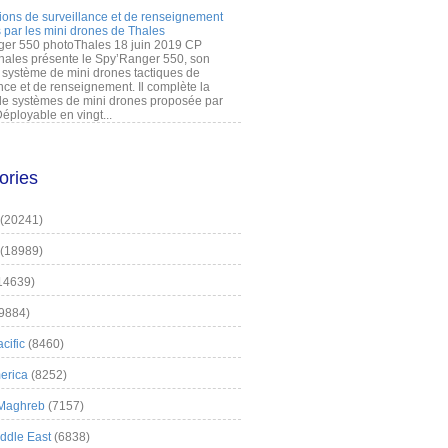
ions de surveillance et de renseignement
 par les mini drones de Thales
er 550 photoThales 18 juin 2019 CP
hales présente le Spy’Ranger 550, son
système de mini drones tactiques de
nce et de renseignement. Il complète la
 systèmes de mini drones proposée par
éployable en vingt...
ories
(20241)
(18989)
14639)
9884)
cific
(8460)
erica
(8252)
 Maghreb
(7157)
iddle East
(6838)