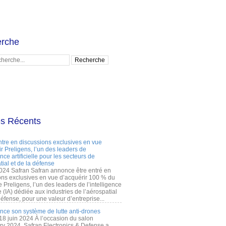
rche
es Récents
ntre en discussions exclusives en vue
r Preligens, l’un des leaders de
gence artificielle pour les secteurs de
tial et de la défense
2024 Safran Safran annonce être entré en
ons exclusives en vue d’acquérir 100 % du
e Preligens, l’un des leaders de l’intelligence
lle (IA) dédiée aux industries de l’aérospatial
défense, pour une valeur d’entreprise...
ance son système de lutte anti-drones
 18 juin 2024 À l’occasion du salon
ry 2024, Safran Electronics & Defense a