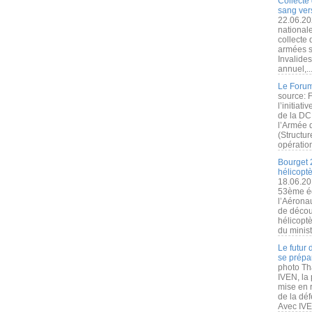
Collecte 
sang vers
22.06.20
nationale
collecte
armées s
Invalide
annuel,..
Le Forum
source: 
l’initiat
de la DC
l’Armée 
(Structur
opération
Bourget 
hélicopt
18.06.20
53ème éd
l’Aérona
de découv
hélicopt
du minist
Le futur
se prépa
photo Th
IVEN, la 
mise en r
de la dé
Avec IVEN