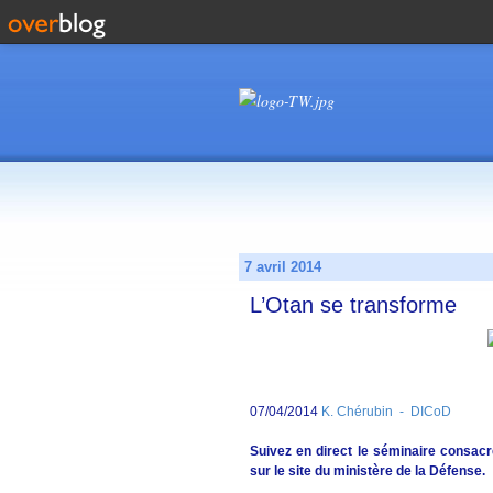
7 avril 2014
L’Otan se transforme
07/04/2014
K. Chérubin - DICoD
Suivez en direct le séminaire consacré
sur le site du ministère de la Défense.