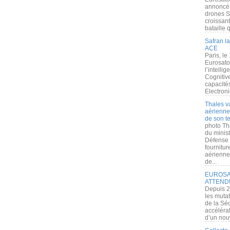
annoncé l
drones S
croissan
bataille q
Safran la
ACE
Paris, le
Eurosato
l’intelli
Cognitive
capacité
Electroni
Thales v
aérienne 
de son te
photo Th
du minist
Défense 
fournitu
aérienne
de...
EUROSAT
ATTEND
Depuis 2
les muta
de la Sé
accélérat
d’un nouv