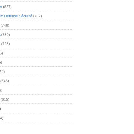
er
(827)
m Défense Sécurité
(782)
(748)
A
(730)
y
(726)
5)
5)
54)
(646)
9)
(615)
)
4)