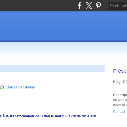
Prése
Blog
: R
Descrip
du web i
news in 
Contact
 à la transformation de l’Otan le mardi 8 avril de 9h à 11h