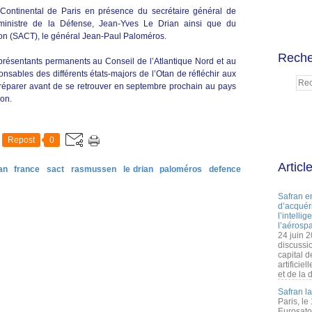
erContinental de Paris en présence du secrétaire général de
inistre de la Défense, Jean-Yves Le Drian ainsi que du
on (SACT), le général Jean-Paul Paloméros.
Reche
eprésentants permanents au Conseil de l’Atlantique Nord et au
onsables des différents états-majors de l’Otan de réfléchir aux
e préparer avant de se retrouver en septembre prochain au pays
ion.
Repost
0
Articl
an
france
sact
rasmussen
le drian
paloméros
defence
Safran e
d’acquéri
l’intelli
l’aérospa
24 juin 
discussi
capital d
artificie
et de la 
Safran l
Paris, le
Eurosato