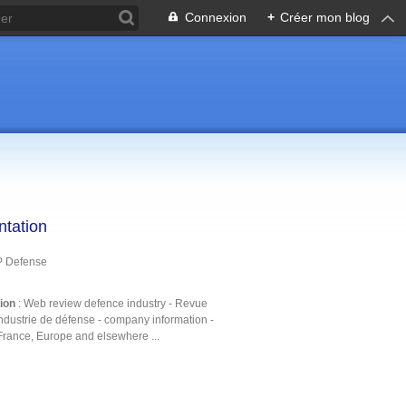
Connexion
+
Créer mon blog
ntation
P Defense
tion
: Web review defence industry - Revue
ndustrie de défense - company information -
France, Europe and elsewhere ...