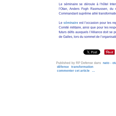
Le séminaire se déroule à l’hôtel Int
l’Otan, Anders Fogh Rasmussen, du m
Commandant suprême allié transformati
Le
séminaire
est l’occasion pour les r
Comité militaire, ainsi que pour les resp
futurs défis auxquels l’Alliance doit s
de Galles, lors du sommet de l’organisat
Published by RP Defense
dans
nato - ot
défense
transformation
commenter cet article
…