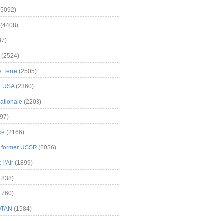
(5092)
(4408)
37)
(2524)
 Terre
(2505)
& USA
(2360)
ationale
(2203)
97)
ce
(2166)
& former USSR
(2036)
l'Air
(1899)
1838)
1760)
OTAN
(1584)