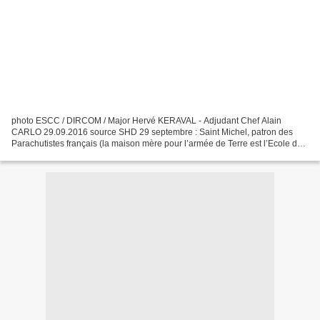
photo ESCC / DIRCOM / Major Hervé KERAVAL - Adjudant Chef Alain
CARLO 29.09.2016 source SHD 29 septembre : Saint Michel, patron des
Parachutistes français (la maison mère pour l’armée de Terre est l’Ecole des
troupes aéroportées à Pau). Saint Gabriel,...