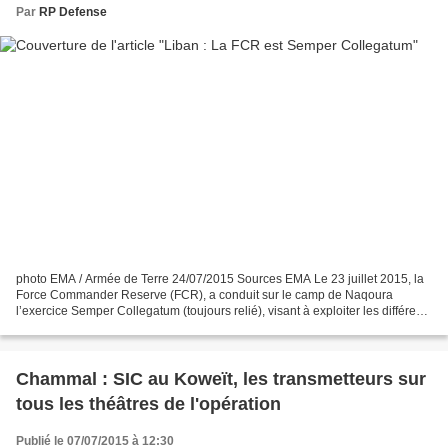
Par
RP Defense
photo EMA / Armée de Terre 24/07/2015 Sources EMA Le 23 juillet 2015, la
Force Commander Reserve (FCR), a conduit sur le camp de Naqoura
l’exercice Semper Collegatum (toujours relié), visant à exploiter les différents
moyens du système d’information et...
Chammal : SIC au Koweït, les transmetteurs sur
tous les théâtres de l'opération
Publié le 07/07/2015 à 12:30