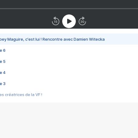
bey Maguire, c'est lui ! Rencontre avec Damien Witecka
e 6
e 5
e 4
e 3
s créatrices de la VF !
e 2
e 1
e Mektoub My Love arrive enfin ! Rencontre avec Shaïn Boumedine et Sal