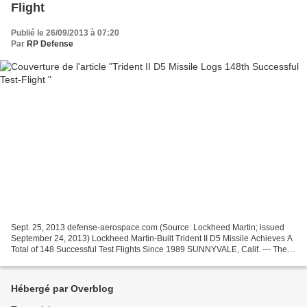
Flight
Publié le 26/09/2013 à 07:20
Par
RP Defense
Sept. 25, 2013 defense-aerospace.com (Source: Lockheed Martin; issued
September 24, 2013) Lockheed Martin-Built Trident II D5 Missile Achieves A
Total of 148 Successful Test Flights Since 1989 SUNNYVALE, Calif. --- The
U.S. Navy has conducted four successful...
Hébergé par Overblog