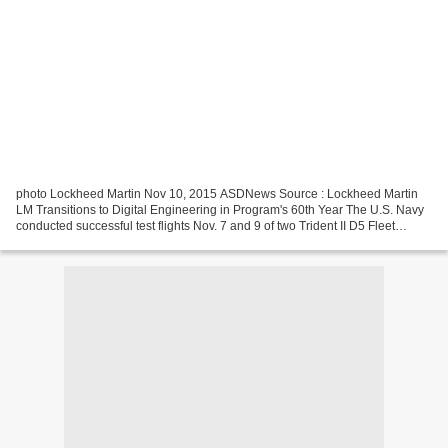
photo Lockheed Martin Nov 10, 2015 ASDNews Source : Lockheed Martin
LM Transitions to Digital Engineering in Program's 60th Year The U.S. Navy
conducted successful test flights Nov. 7 and 9 of two Trident II D5 Fleet
Ballistic Missiles built by Lockheed...