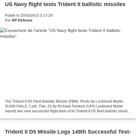
US Navy flight tests Trident II ballistic missiles
Publié le 25/02/2015 à 17:20
Par
RP Defense
The Trident II D5 Fleet Ballistic Missile (FBM). Photo by Lockheed Martin
SUNNYVALE, Calif., Feb. 25 By Richard Tomkins (UPI) Lockheed Martin
reports two new successful flight tests of its Trident II D5 fleet ballistic missile
by the U.S. Navy. The tests...
Trident II D5 Missile Logs 148th Successful Test-