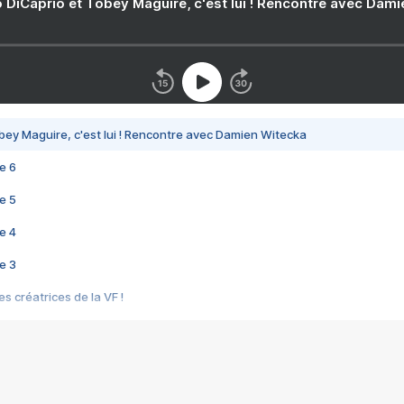
 DiCaprio et Tobey Maguire, c'est lui ! Rencontre avec Dam
bey Maguire, c'est lui ! Rencontre avec Damien Witecka
e 6
e 5
e 4
e 3
s créatrices de la VF !
e 2
e 1
e Mektoub My Love arrive enfin ! Rencontre avec Shaïn Boumedine et Sal