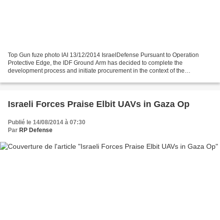
Top Gun fuze photo IAI 13/12/2014 IsraelDefense Pursuant to Operation
Protective Edge, the IDF Ground Arm has decided to complete the
development process and initiate procurement in the context of the
"precision artillery shell" project The IDF Ground...
Israeli Forces Praise Elbit UAVs in Gaza Op
Publié le 14/08/2014 à 07:30
Par
RP Defense