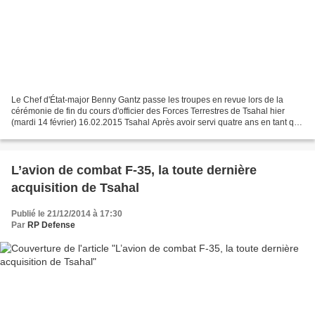
Le Chef d'État-major Benny Gantz passe les troupes en revue lors de la
cérémonie de fin du cours d'officier des Forces Terrestres de Tsahal hier
(mardi 14 février) 16.02.2015 Tsahal Après avoir servi quatre ans en tant que
chef d’état-major de Tsahal,...
L’avion de combat F-35, la toute dernière
acquisition de Tsahal
Publié le 21/12/2014 à 17:30
Par
RP Defense