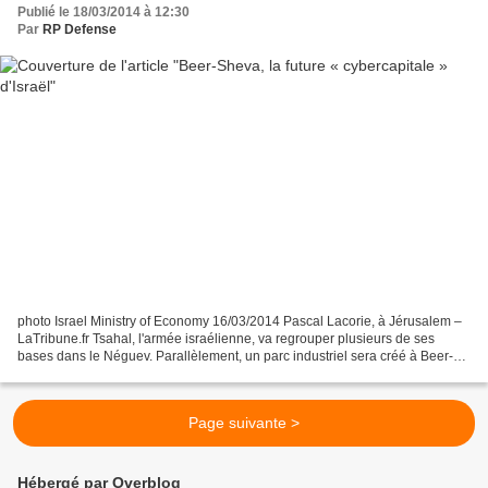
Publié le 18/03/2014 à 12:30
Par
RP Defense
photo Israel Ministry of Economy 16/03/2014 Pascal Lacorie, à Jérusalem –
LaTribune.fr Tsahal, l'armée israélienne, va regrouper plusieurs de ses
bases dans le Néguev. Parallèlement, un parc industriel sera créé à Beer-
Sheva, chef-lieu de ce Sud déshérité...
Page suivante >
Hébergé par Overblog