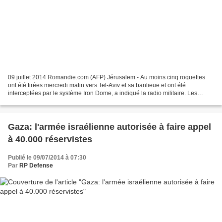
09 juillet 2014 Romandie.com (AFP) Jérusalem - Au moins cinq roquettes
ont été tirées mercredi matin vers Tel-Aviv et sa banlieue et ont été
interceptées par le système Iron Dome, a indiqué la radio militaire. Les
sirènes d'alerte ont retenti et les roquettes...
Gaza: l'armée israélienne autorisée à faire appel
à 40.000 réservistes
Publié le 09/07/2014 à 07:30
Par
RP Defense