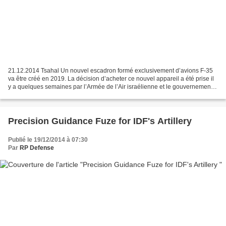
21.12.2014 Tsahal Un nouvel escadron formé exclusivement d’avions F-35
va être créé en 2019. La décision d’acheter ce nouvel appareil a été prise il
y a quelques semaines par l’Armée de l’Air israélienne et le gouvernement
israélien. Ces appareils vont...
Precision Guidance Fuze for IDF's Artillery
Publié le 19/12/2014 à 07:30
Par
RP Defense