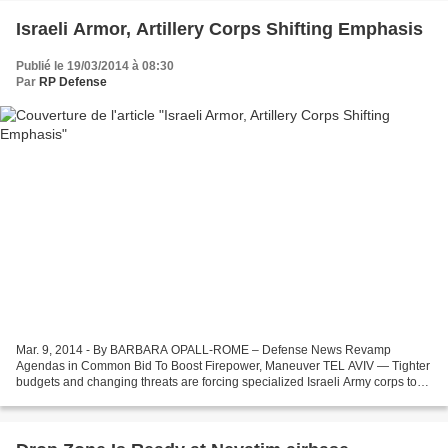
Israeli Armor, Artillery Corps Shifting Emphasis
Publié le 19/03/2014 à 08:30
Par
RP Defense
Mar. 9, 2014 - By BARBARA OPALL-ROME – Defense News Revamp
Agendas in Common Bid To Boost Firepower, Maneuver TEL AVIV — Tighter
budgets and changing threats are forcing specialized Israeli Army corps to
temper parochial ambitions to bolster a smaller,...