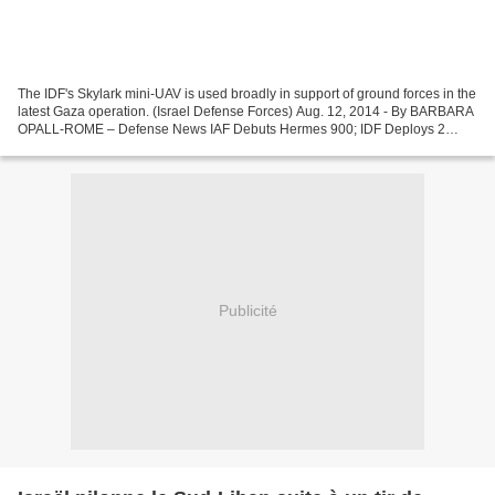
The IDF's Skylark mini-UAV is used broadly in support of ground forces in the
latest Gaza operation. (Israel Defense Forces) Aug. 12, 2014 - By BARBARA
OPALL-ROME – Defense News IAF Debuts Hermes 900; IDF Deploys 2
Skylarks With Each Brigade KASTINA ARMY...
Publicité