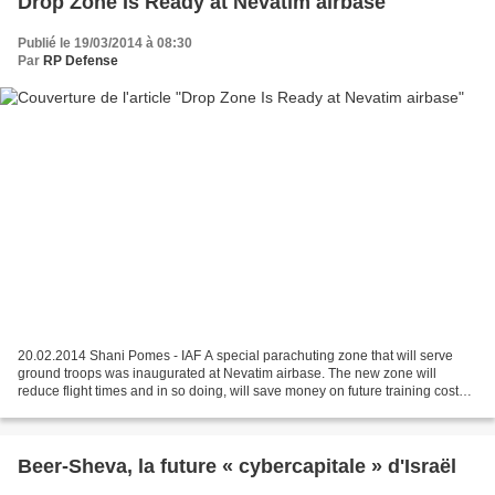
Drop Zone Is Ready at Nevatim airbase
Publié le 19/03/2014 à 08:30
Par
RP Defense
20.02.2014 Shani Pomes - IAF A special parachuting zone that will serve
ground troops was inaugurated at Nevatim airbase. The new zone will
reduce flight times and in so doing, will save money on future training costs.
"The use of parachuting capabilities...
Beer-Sheva, la future « cybercapitale » d'Israël