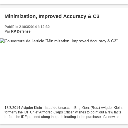
juste après la trêve de Pessah,...
Minimization, Improved Accuracy & C3
Publié le 21/03/2014 à 12:30
Par
RP Defense
18/3/2014 Avigdor Klein - israeldefense.com Brig. Gen. (Res.) Avigdor Klein,
formerly the IDF Chief Armored Corps Officer, wishes to point out a few facts
before the IDF proceed along the path leading to the purchase of a new self-
propelled gun system...