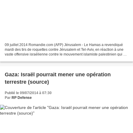
09 juillet 2014 Romandie.com (AFP) Jérusalem - Le Hamas a revendiqué
mardi des tirs de roquettes contre Jérusalem et Tel-Aviv, en réaction à une
vaste offensive israélienne contre le mouvement islamiste palestinien qui a
fait au moins 27 morts morts dans...
Gaza: Israël pourrait mener une opération
terrestre (source)
Publié le 09/07/2014 à 07:30
Par
RP Defense