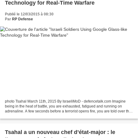
Technology for Real-Time Warfare
Publié le 12/03/2015 à 08:30
Par
RP Defense
photo Tsahal March 11th, 2015 By IsraeliMoD - defencetalk.com Imagine
being in the heat of battle, you are exhausted, fatigued and running on
adrenaline. A few seconds before a terrorist opens fire, you are told over the
radio to take cover and prepare....
Tsahal a un nouveau chef d’état-major : le