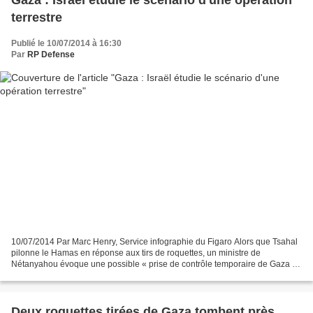
Gaza : Israël étudie le scénario d'une opération
terrestre
Publié le 10/07/2014 à 16:30
Par
RP Defense
10/07/2014 Par Marc Henry, Service infographie du Figaro Alors que Tsahal
pilonne le Hamas en réponse aux tirs de roquettes, un ministre de
Nétanyahou évoque une possible « prise de contrôle temporaire de Gaza ».
Dans la nuit et la journée de jeudi, les...
Deux roquettes tirées de Gaza tombent près