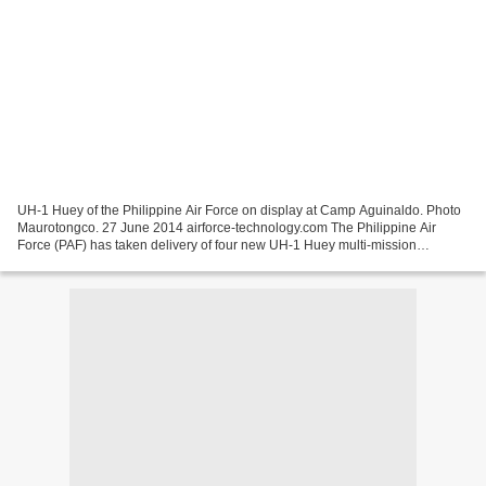
UH-1 Huey of the Philippine Air Force on display at Camp Aguinaldo. Photo
Maurotongco. 27 June 2014 airforce-technology.com The Philippine Air
Force (PAF) has taken delivery of four new UH-1 Huey multi-mission
helicopters at Clark Air Base in Pampanga....