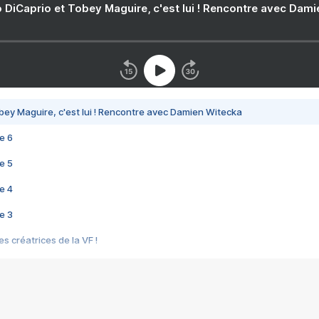
 DiCaprio et Tobey Maguire, c'est lui ! Rencontre avec Dam
bey Maguire, c'est lui ! Rencontre avec Damien Witecka
e 6
e 5
e 4
e 3
s créatrices de la VF !
e 2
e 1
e Mektoub My Love arrive enfin ! Rencontre avec Shaïn Boumedine et Sal