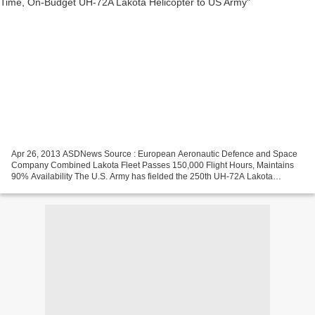
Apr 26, 2013 ASDNews Source : European Aeronautic Defence and Space
Company Combined Lakota Fleet Passes 150,000 Flight Hours, Maintains
90% Availability The U.S. Army has fielded the 250th UH-72A Lakota
helicopter delivered to Army and National Guard...