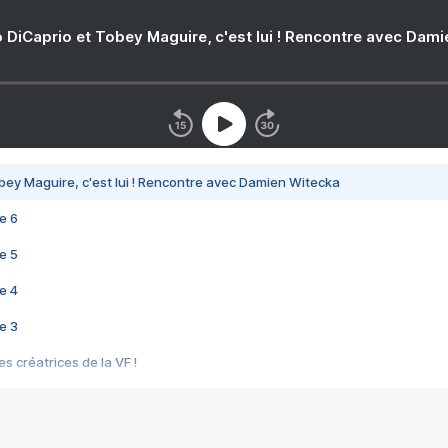
 DiCaprio et Tobey Maguire, c'est lui ! Rencontre avec Dam
bey Maguire, c'est lui ! Rencontre avec Damien Witecka
e 6
e 5
e 4
e 3
s créatrices de la VF !
e 2
e 1