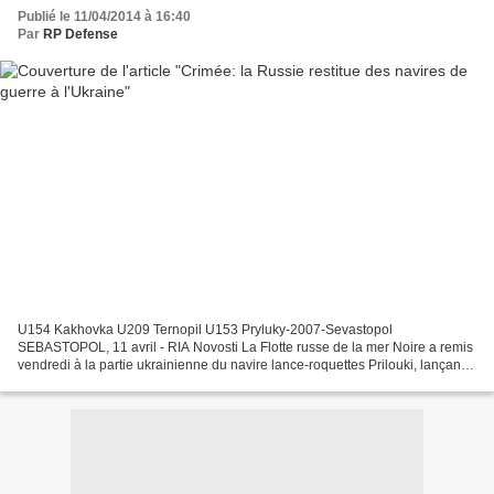
Publié le 11/04/2014 à 16:40
Par
RP Defense
U154 Kakhovka U209 Ternopil U153 Pryluky-2007-Sevastopol
SEBASTOPOL, 11 avril - RIA Novosti La Flotte russe de la mer Noire a remis
vendredi à la partie ukrainienne du navire lance-roquettes Prilouki, lançant
la procédure de restitution à l'Ukraine de...