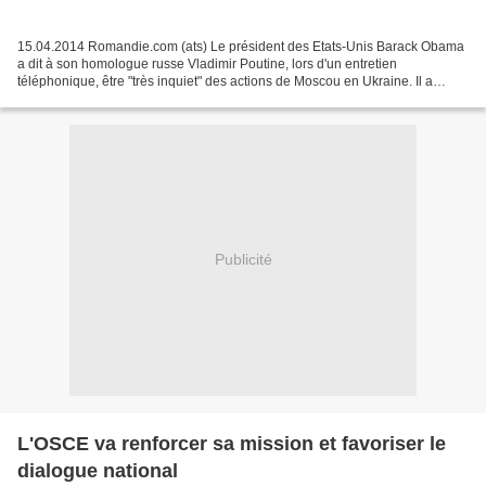
15.04.2014 Romandie.com (ats) Le président des Etats-Unis Barack Obama
a dit à son homologue russe Vladimir Poutine, lors d'un entretien
téléphonique, être "très inquiet" des actions de Moscou en Ukraine. Il a
appelé les forces irrégulières à déposer...
Publicité
L'OSCE va renforcer sa mission et favoriser le
dialogue national