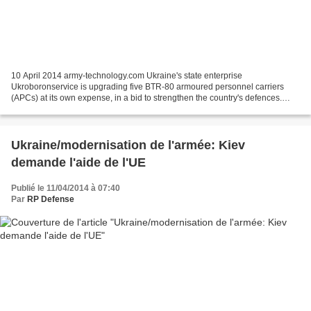
10 April 2014 army-technology.com Ukraine's state enterprise
Ukroboronservice is upgrading five BTR-80 armoured personnel carriers
(APCs) at its own expense, in a bid to strengthen the country's defences.
Ukroboronservice director Sergey Mykytyuk said...
Ukraine/modernisation de l'armée: Kiev
demande l'aide de l'UE
Publié le 11/04/2014 à 07:40
Par
RP Defense