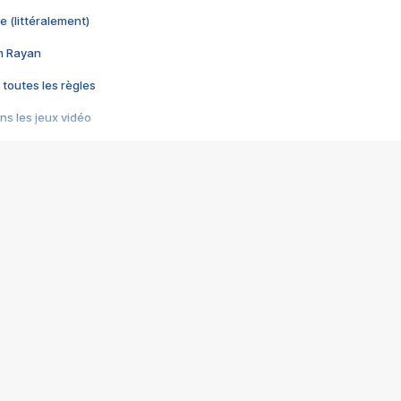
e (littéralement)
im Rayan
 toutes les règles
s les jeux vidéo
us choquant de Rockstar ? - Le scandale BULLY
e plus moche de Steam
du RÊVE tourne au CAUCHEMAR
pendant 8 heures
it… à tort
umiliés par un jeu vidéo
ire - Final Fantasy 8
ti un empire - Age of Empires