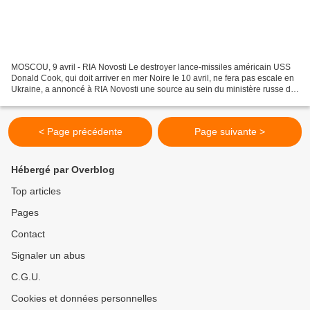
MOSCOU, 9 avril - RIA Novosti Le destroyer lance-missiles américain USS
Donald Cook, qui doit arriver en mer Noire le 10 avril, ne fera pas escale en
Ukraine, a annoncé à RIA Novosti une source au sein du ministère russe de
la Défense. "Le navire portant...
< Page précédente
Page suivante >
Hébergé par Overblog
Top articles
Pages
Contact
Signaler un abus
C.G.U.
Cookies et données personnelles