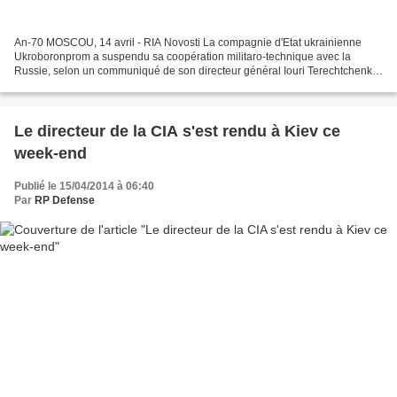
An-70 MOSCOU, 14 avril - RIA Novosti La compagnie d'Etat ukrainienne
Ukroboronprom a suspendu sa coopération militaro-technique avec la
Russie, selon un communiqué de son directeur général Iouri Terechtchenko
publié vendredi dernier à Kiev, écrit lundi...
Le directeur de la CIA s'est rendu à Kiev ce
week-end
Publié le 15/04/2014 à 06:40
Par
RP Defense