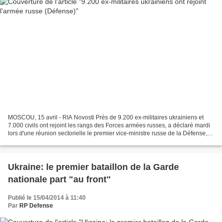
MOSCOU, 15 avril - RIA Novosti Près de 9.200 ex-militaires ukrainiens et
7.000 civils ont rejoint les rangs des Forces armées russes, a déclaré mardi
lors d'une réunion sectorielle le premier vice-ministre russe de la Défense, le
général Arkadi Bakhine....
Ukraine: le premier bataillon de la Garde
nationale part "au front"
Publié le 15/04/2014 à 11:40
Par
RP Defense