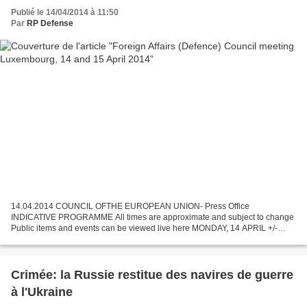
Publié le 14/04/2014 à 11:50
Par
RP Defense
14.04.2014 COUNCIL OFTHE EUROPEAN UNION- Press Office
INDICATIVE PROGRAMME All times are approximate and subject to change
Public items and events can be viewed live here MONDAY, 14 APRIL +/-
12.00 Doorstep by High Representative Catherine Ashton +/-...
Crimée: la Russie restitue des navires de guerre
à l'Ukraine