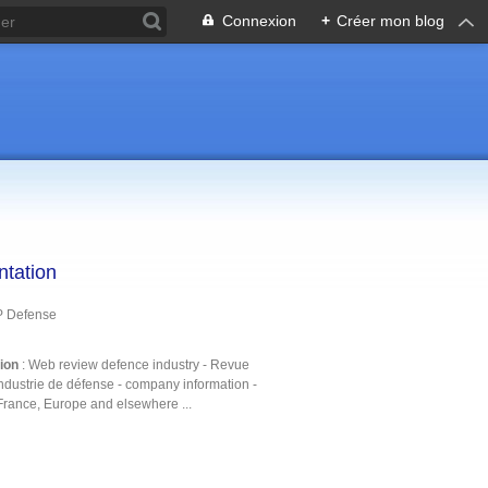
Connexion
+
Créer mon blog
ntation
P Defense
tion
: Web review defence industry - Revue
ndustrie de défense - company information -
France, Europe and elsewhere ...