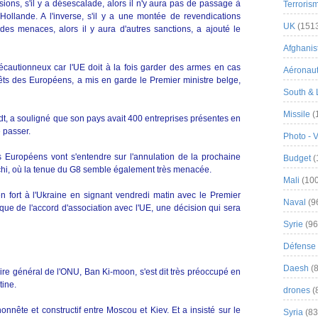
sions, s'il y a désescalade, alors il n'y aura pas de passage à
Terroris
Hollande. A l'inverse, s'il y a une montée de revendications
UK
(151
 des menaces, alors il y aura d'autres sanctions, a ajouté le
Afghanist
cautionneux car l'UE doit à la fois garder des armes en cas
Aéronau
érêts des Européens, a mis en garde le Premier ministre belge,
South & 
Missile
(
t, a souligné que son pays avait 400 entreprises présentes en
 passer.
Photo - 
 Européens vont s'entendre sur l'annulation de la prochaine
Budget
(
chi, où la tenue du G8 semble également très menacée.
Mali
(100
ien fort à l'Ukraine en signant vendredi matin avec le Premier
Naval
(9
itique de l'accord d'association avec l'UE, une décision qui sera
Syrie
(96
Défense 
Daesh
(8
ire général de l'ONU, Ban Ki-moon, s'est dit très préoccupé en
tine.
drones
(
nnête et constructif entre Moscou et Kiev. Et a insisté sur le
Syria
(83