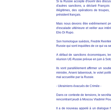
Si la Russie accepte d'ouvrir des discus
d'autres sanctions, a déclaré François 
illégitimes, des opérations de troupes,
président français.
Mais nous devons être extrêmement pré
d'escalade ultérieure et veiller aux int
Elio Di Rupo.
Son homologue suédois, Fredrik Reinfeld
Russie qui sont inquiètes de ce qui va se
A défaut de sanctions économiques, les
réunion UE-Russie prévue en juin à Sot
Ils vont parallèlement affirmer un sout
ministre, Arseni Iatseniouk, le volet pol
mal accueillie par la Russie.
- Ukrainiens évacués de Crimée -
Dans ce contexte de tensions, le secréta
rencontrant jeudi à Moscou Vladimir Pou
Il a de nouveau appelé à un dialogue ho