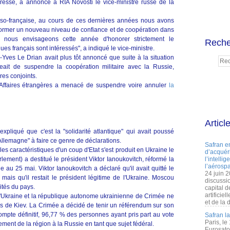
téressé, a annoncé à RIA Novosti le vice-ministre russe de la
sso-française, au cours de ces dernières années nous avons
former un nouveau niveau de confiance et de coopération dans
, nous envisageons cette année d'honorer strictement le
Reche
es français sont intéressés", a indiqué le vice-ministre.
-Yves Le Drian avait plus tôt annoncé que suite à la situation
geait de suspendre la coopération militaire avec la Russie,
ires conjoints.
s Affaires étrangères a menacé de suspendre voire annuler
la
Articl
liqué que c'est la "solidarité atlantique" qui avait poussé
'Allemagne" à faire ce genre de déclarations.
Safran e
s caractéristiques d'un coup d'Etat s'est produit en Ukraine le
d’acquéri
lement) a destitué le président Viktor Ianoukovitch, réformé la
l’intelli
l’aérospa
lle au 25 mai. Viktor Ianoukovitch a déclaré qu'il avait quitté le
24 juin 
ais qu'il restait le président légitime de l'Ukraine. Moscou
discussi
ités du pays.
capital d
artificie
 l'Ukraine et la république autonome ukrainienne de Crimée ne
et de la 
és de Kiev. La Crimée a décidé de tenir un référendum sur son
compte définitif, 96,77 % des personnes ayant pris part au vote
Safran l
Paris, le
ement de la région à la Russie en tant que sujet fédéral.
Eurosato