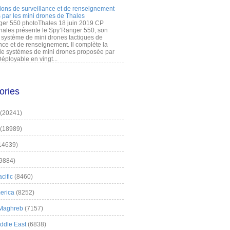
ions de surveillance et de renseignement
 par les mini drones de Thales
er 550 photoThales 18 juin 2019 CP
hales présente le Spy’Ranger 550, son
système de mini drones tactiques de
nce et de renseignement. Il complète la
 systèmes de mini drones proposée par
éployable en vingt...
ories
(20241)
(18989)
14639)
9884)
cific
(8460)
erica
(8252)
 Maghreb
(7157)
iddle East
(6838)