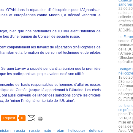
Collecte 
sang vers
22.06.20
c l'OTAN dans la réparation d'hélicoptères pour l'Afghanistan
nationale
aines et européennes contre Moscou, a déclaré vendredi le
collecte
armées s
Invalide
annuel,..
projet, bien que nos partenaires de l'OTAN aient l'intention de
e lors d'une réunion du Conseil de sécurité russe.
Le Forum
source: 
l’initiat
cent conjointement les travaux de réparation d'hélicoptères de
de la DC
fghanistan et la formation de personnel technique et de pilotes
l’Armée 
(Structur
opération
es Sergueï Lavrov a rappelé pendant la réunion que la première
Bourget 
hélicopt
que les participants au projet avaient noté son utilité.
18.06.20
53ème éd
'encontre de hauts responsables et hommes d'affaires russes
l’Aérona
ublique de Crimée, jusque-là appartenant à l'Ukraine. Les chefs
de découv
hélicopt
ont aussi convenu de lancer des sanctions contre les officiels
du minist
 de "miner l'intégrité territoriale de l'Ukraine".
Le futur
se prépa
photo Th
Repost
0
IVEN, la 
mise en r
de la dé
nistan
russia
russie
nato - otan
helicopter
defence
Avec IVEN