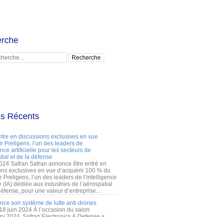
rche
es Récents
ntre en discussions exclusives en vue
r Preligens, l’un des leaders de
gence artificielle pour les secteurs de
tial et de la défense
2024 Safran Safran annonce être entré en
ons exclusives en vue d’acquérir 100 % du
e Preligens, l’un des leaders de l’intelligence
lle (IA) dédiée aux industries de l’aérospatial
défense, pour une valeur d’entreprise...
ance son système de lutte anti-drones
 18 juin 2024 À l’occasion du salon
ry 2024, Safran Electronics & Defense a