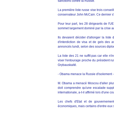
sanctions contre la Russie.
La première liste russe vise trois consei
conservateur John McCain. Ce dernier s'e
Pour leur part, les 28 dirigeants de l'U
sommet largement dominé par la crise aux
Ils devaient décider d'allonger la list
d'interdiction de visa et de gels des
annoncés lundi, selon des sources diplo
La liste des 21 ne suffit pas car elle n'
viser l'entourage proche du président rus
Grybauskaité.
- Obama menace la Russie d'isolement -
M. Obama a menacé Moscou d'aller plus 
doit comprendre qu'une escalade suppl
internationale, a-t-il affirmé lors d'une 
Les chefs d'Etat et de gouvernemen
économiques, mais certains d'entre eux 