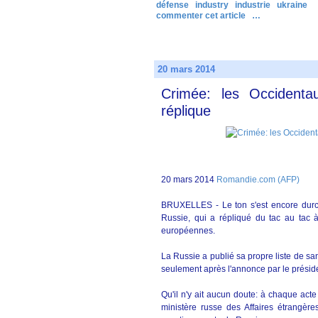
défense
industry
industrie
ukraine
commenter cet article
…
20 mars 2014
Crimée: les Occidenta
réplique
20 mars 2014
Romandie.com (AFP)
BRUXELLES - Le ton s'est encore durci 
Russie, qui a répliqué du tac au tac 
européennes.
La Russie a publié sa propre liste de s
seulement après l'annonce par le présid
Qu'il n'y ait aucun doute: à chaque act
ministère russe des Affaires étrangère