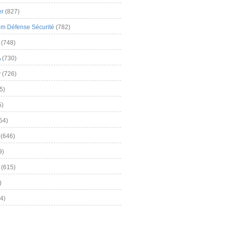
er
(827)
m Défense Sécurité
(782)
(748)
A
(730)
y
(726)
5)
5)
54)
(646)
9)
(615)
)
4)