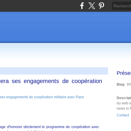
Prése
era ses engagements de coopération
Blog
: R
Descrip
du web i
news in 
Contact
sage d'honorer strictement le programme de coopération avec