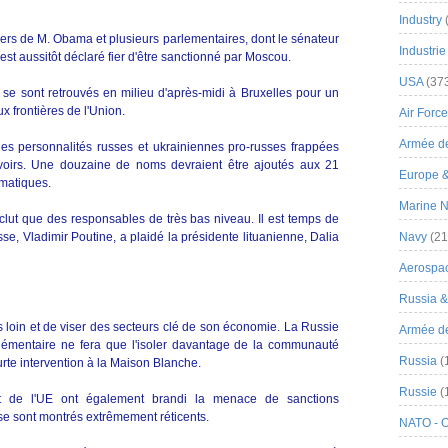
Industry
llers de M. Obama et plusieurs parlementaires, dont le sénateur
Industrie
st aussitôt déclaré fier d'être sanctionné par Moscou.
USA
(37
E se sont retrouvés en milieu d'après-midi à Bruxelles pour un
 frontières de l'Union.
Air Force
Armée de
e des personnalités russes et ukrainiennes pro-russes frappées
 avoirs. Une douzaine de noms devraient être ajoutés aux 21
Europe 
matiques.
Marine N
inclut que des responsables de très bas niveau. Il est temps de
se, Vladimir Poutine, a plaidé la présidente lituanienne, Dalia
Navy
(21
Aerospa
Russia 
loin et de viser des secteurs clé de son économie. La Russie
Armée de 
émentaire ne fera que l'isoler davantage de la communauté
Russia
(
courte intervention à la Maison Blanche.
Russie
(
t de l'UE ont également brandi la menace de sanctions
se sont montrés extrêmement réticents.
NATO - 