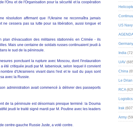
 l'Onu et de l'Organisation pour la sécurité et la coopération
Helicopt
Continuu
ne résolution affirmant que l'Ukraine ne reconnaîtra jamais
t ne cessera pas sa lutte pour sa libération, aussi longue et
US Navy
AGEND
 plan d'évacuation des militaires stationnés en Crimée - ils
German
illes. Mais une centaine de soldats russes continuaient jeudi à
dans le sud de la péninsule.
India
(72
esures ponctuant la rupture avec Moscou, dont l'instauration
UAV
(68
a été critiquée jeudi par M. Iatseniouk, selon lequel il convient
China
(6
d nombre d'Ukrainiens vivant dans l'est et le sud du pays sont
isa avec la Russie.
Le Drian
on administration avait commencé à délivrer des passeports
RCA
(62
Logistics
ement de la péninsule est désormais presque terminé: la Douma
Irak
(607
fié jeudi le traité signé mardi par M. Poutine avec les leaders
Army
(59
 de centre-gauche Russie Juste, a voté contre.