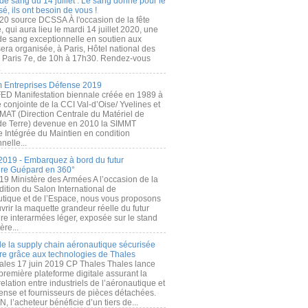
de sang du 14 juillet : Le sang donné pour le
é, ils ont besoin de vous !
20 source DCSSA À l'occasion de la fête
, qui aura lieu le mardi 14 juillet 2020, une
 de sang exceptionnelle en soutien aux
era organisée, à Paris, Hôtel national des
s Paris 7e, de 10h à 17h30. Rendez-vous
.
 Entreprises Défense 2019
FED Manifestation biennale créée en 1989 à
ive conjointe de la CCI Val-d’Oise/ Yvelines et
MAT (Direction Centrale du Matériel de
de Terre) devenue en 2010 la SIMMT
e Intégrée du Maintien en condition
nelle...
2019 - Embarquez à bord du futur
ère Guépard en 360°
19 Ministère des Armées A l’occasion de la
ition du Salon International de
utique et de l’Espace, nous vous proposons
rir la maquette grandeur réelle du futur
ère interarmées léger, exposée sur le stand
ère...
 de la supply chain aéronautique sécurisée
re grâce aux technologies de Thales
ales 17 juin 2019 CP Thales Thales lance
première plateforme digitale assurant la
elation entre industriels de l’aéronautique et
fense et fournisseurs de pièces détachées.
, l’acheteur bénéficie d’un tiers de...