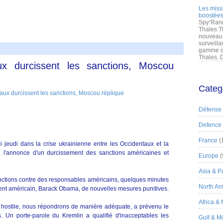
Les miss
boostées
Spy’Rang
Thales T
nouveau 
surveilla
gamme de
Thales. D
ux durcissent les sanctions, Moscou
Categ
Défense
Defence
France
(
jeudi dans la crise ukrainienne entre les Occidentaux et la
à l'annonce d'un durcissement des sanctions américaines et
Europe
(
Asia & Pa
anctions contre des responsables américains, quelques minutes
North Am
ent américain, Barack Obama, de nouvelles mesures punitives.
Africa &
e hostile, nous répondrons de manière adéquate, a prévenu le
s. Un porte-parole du Kremlin a qualifié d'inacceptables les
Gulf & M