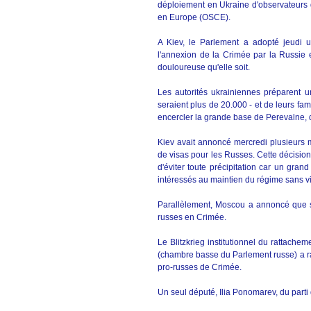
déploiement en Ukraine d'observateurs de
en Europe (OSCE).
A Kiev, le Parlement a adopté jeudi u
l'annexion de la Crimée par la Russie e
douloureuse qu'elle soit.
Les autorités ukrainiennes préparent un
seraient plus de 20.000 - et de leurs fam
encercler la grande base de Perevalne, 
Kiev avait annoncé mercredi plusieurs m
de visas pour les Russes. Cette décision 
d'éviter toute précipitation car un gran
intéressés au maintien du régime sans v
Parallèlement, Moscou a annoncé que s
russes en Crimée.
Le Blitzkrieg institutionnel du rattach
(chambre basse du Parlement russe) a rati
pro-russes de Crimée.
Un seul député, Ilia Ponomarev, du parti