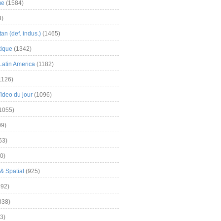
me
(1584)
3)
an (def. indus.)
(1465)
tique
(1342)
Latin America
(1182)
1126)
Video du jour
(1096)
1055)
9)
63)
0)
& Spatial
(925)
92)
838)
3)