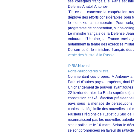
ses collègues français, si Paris est in
Défense Anatoli Antonov.
"En ce qui concerne la coopération ru
déployé des efforts considérables pour 
le contexte contemporain. Pour cela
programme de coopération, si nos collègu
Le ministre français de la Défense Jean
entourant l'Ukraine, la France envisa
notamment la tenue des exercices milita
De son côté, le ministère français de
vente des Mistral à la Russie
.
© RIA Novosti.
Porte-helicopteres Mistral
Commentant ces propos, M.Antonov a exp
Paris et d'autres pays européens, dont l
Un changement de pouvoir ayant toutes le
22 février dernier. La Rada suprême (par
constitution et fixé l'élection présidentie
pays sous la menace de persécutions, m
conteste la légitimité des nouvelles autor
Plusieurs régions de l'Est et du Sud de
reconnaissent pas les nouvelles autorit
statut politique le 16 mars. Selon le dé
se sont prononcées en faveur du rattach