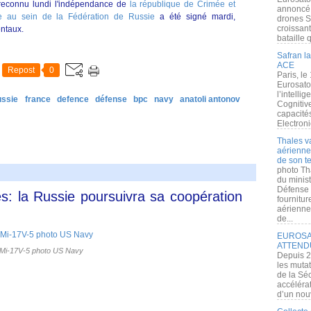
 reconnu lundi l'indépendance de
la république de Crimée et
annoncé l
île au sein de la Fédération de Russie
a été signé mardi,
drones S
croissan
ntaux.
bataille q
Safran la
ACE
Repost
0
Paris, le
Eurosato
l’intelli
ussie
france
defence
défense
bpc
navy
anatoli antonov
Cognitive
capacité
Electroni
Thales v
aérienne 
de son te
photo Th
du minist
Défense 
es: la Russie poursuivra sa coopération
fournitu
aérienne
de...
EUROSAT
ATTEND
Mi-17V-5 photo US Navy
Depuis 2
les muta
de la Sé
accélérat
d’un nouv