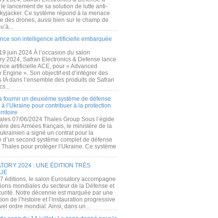
e lancement de sa solution de lutte anti-
kyjacker. Ce système répond à la menace
te des drones, aussi bien sur le champ de
u’à...
nce son intelligence artificielle embarquée
 19 juin 2024 À l’occasion du salon
ry 2024, Safran Electronics & Defense lance
gence artificielle ACE, pour « Advanced
 Engine ». Son objectif est d’intégrer des
s IA dans l’ensemble des produits de Safran
cs...
a fournir un deuxième système de défense
à l’Ukraine pour contribuer à la protection
rritoire
ales 07/06/2024 Thales Group Sous l’égide
ère des Armées français, le ministère de la
ukrainien a signé un contrat pour la
re d’un second système complet de défense
 Thales pour protéger l’Ukraine. Ce système
ORY 2024 : UNE ÉDITION TRÈS
UE
7 éditions, le salon Eurosatory accompagne
tions mondiales du secteur de la Défense et
curité. Notre décennie est marquée par une
ion de l’histoire et l’instauration progressive
el ordre mondial. Ainsi, dans un...