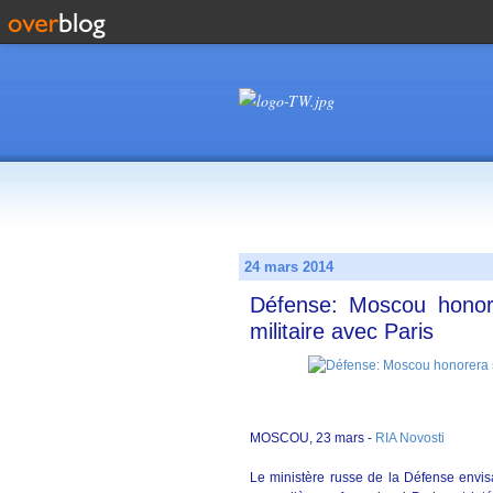
24 mars 2014
Défense: Moscou honor
militaire avec Paris
MOSCOU, 23 mars -
RIA Novosti
Le ministère russe de la Défense envi