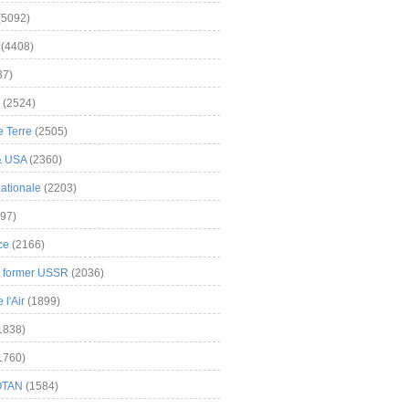
(5092)
(4408)
37)
(2524)
 Terre
(2505)
& USA
(2360)
ationale
(2203)
97)
ce
(2166)
& former USSR
(2036)
l'Air
(1899)
1838)
1760)
OTAN
(1584)