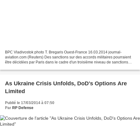
BPC Vladivostok photo T. Bregaris Ouest-France 16.03.2014 journal-
aviation.com (Reuters) Des sanctions sur des accords militaires pourraient
être décidées par Paris dans le cadre d'un troisième niveau de sanctions
contre la Russie s'il n'y a pas de désescalade...
As Ukraine Crisis Unfolds, DoD's Options Are
Limited
Publié le 17/03/2014 à 07:50
Par
RP Defense