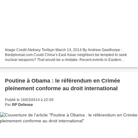
Image Credit Aleksey Toritsyn March 14, 2014 By Andrew Gawthorpe -
thediplomat.com Could China’s East Asian neighbors be tempted to seek
nuclear weapons? That would be a mistake. Recent events in Eastern
Europe raise the issue not only of Russia’s future...
Poutine à Obama : le référendum en Crimée
pleinement conforme au droit international
Publié le 16/03/2014 à 22:50
Par
RP Defense