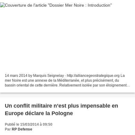
14 mars 2014 by Marquis Seignelay · http://alliancegeostrategique.org La
mer Noire est une annexe de la Méditerranée, et plus précisément, du
bassin oriental de cette dernière. Relativement isolée par son éloignement
au Nord et par les détroits du Bosphore...
Un conflit militaire n’est plus impensable en
Europe déclare la Pologne
Publié le 15/03/2014 à 09:50
Par
RP Defense