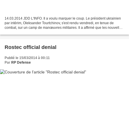
14.03.2014 JDD L'INFO. Il a voulu marquer le coup. Le président ukrainien
par intérim, Oleksander Tourtchinov, s'est rendu vendredi, en tenue de
combat, sur un camp de manœuvres militaires. Il a affirmé que les nouvelles
autorités de Kiev prenaient toutes...
Rostec official denial
Publié le 15/03/2014 à 00:11
Par
RP Defense