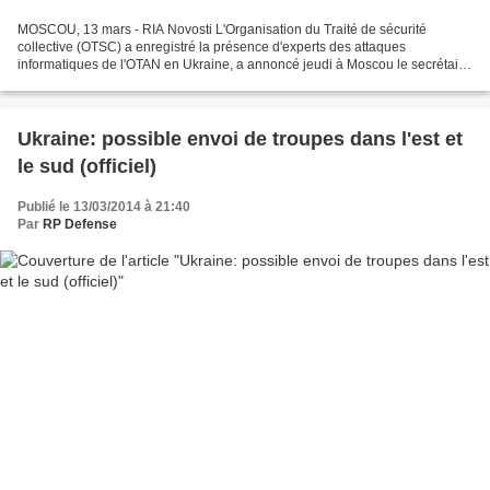
MOSCOU, 13 mars - RIA Novosti L'Organisation du Traité de sécurité
collective (OTSC) a enregistré la présence d'experts des attaques
informatiques de l'OTAN en Ukraine, a annoncé jeudi à Moscou le secrétaire
général de l'OTSC Nikolaï Bordiouja. "Nous...
Ukraine: possible envoi de troupes dans l'est et
le sud (officiel)
Publié le 13/03/2014 à 21:40
Par
RP Defense