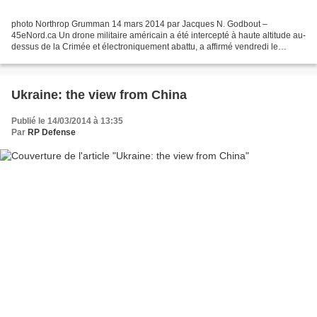
photo Northrop Grumman 14 mars 2014 par Jacques N. Godbout –
45eNord.ca Un drone militaire américain a été intercepté à haute altitude au-
dessus de la Crimée et électroniquement abattu, a affirmé vendredi le
groupe public russe d’armements Rostekhnologuiï...
Ukraine: the view from China
Publié le 14/03/2014 à 13:35
Par
RP Defense