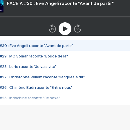
FACE A #30 : Eve Angeli raconte "Avant de partir"
#30 : Eve Angeli raconte "Avant de partir"
#29 : MC Solaar raconte "Bouge de là"
28 : Lorie raconte "Je vais vite"
#27 : Christophe Willem raconte "Jacques a dit"
#26 : Chimène Badi raconte "Entre nous"
#25 : Indochine raconte "3e sexe"
#24 : Zaho raconte "C'est chelou"
#23 : Patrick Bruel raconte "Au café des délices"
#22 : Kyo raconte "Le chemin"