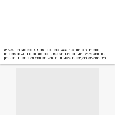
04/08/2014 Defence IQ Ultra Electronics USSI has signed a strategic
partnership with Liquid Robotics, a manufacturer of hybrid wave and solar
propelled Unmanned Maritime Vehicles (UMVs), for the joint development of
a revolutionary and cost effective...