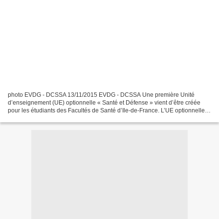
photo EVDG - DCSSA 13/11/2015 EVDG - DCSSA Une première Unité
d’enseignement (UE) optionnelle « Santé et Défense » vient d’être créée
pour les étudiants des Facultés de Santé d’Ile-de-France. L’UE optionnelle «
Santé et Défense » a été créée par une convention...