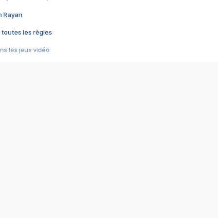
im Rayan
 toutes les règles
s les jeux vidéo
us choquant de Rockstar ? - Le scandale BULLY
e plus moche de Steam
du RÊVE tourne au CAUCHEMAR
pendant 8 heures
it… à tort
umiliés par un jeu vidéo
ire - Final Fantasy 8
ti un empire - Age of Empires
story DOFUS