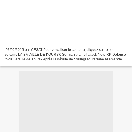
:03/02/2015 par CESAT Pour visualiser le contenu, cliquez sur le lien
suivant: LA BATAILLE DE KOURSK German plan of attack Note RP Defense
: voir Bataille de Koursk Après la défaite de Stalingrad, l'armée allemande
résiste encore sur le front russe. Hitler...