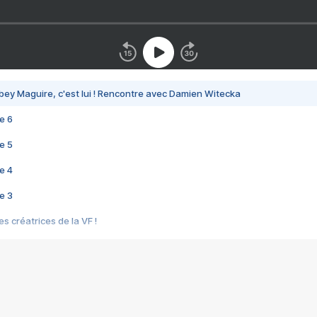
bey Maguire, c'est lui ! Rencontre avec Damien Witecka
e 6
e 5
e 4
e 3
s créatrices de la VF !
e 2
e 1
e Mektoub My Love arrive enfin ! Rencontre avec Shaïn Boumedine et Sal