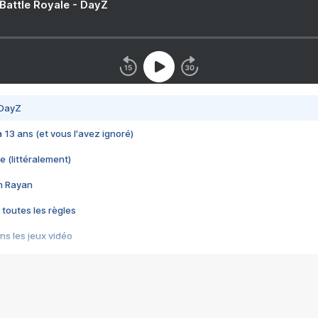
 Battle Royale - DayZ
 DayZ
 a 13 ans (et vous l'avez ignoré)
e (littéralement)
im Rayan
 toutes les règles
s les jeux vidéo
us choquant de Rockstar ? - Le scandale BULLY
e plus moche de Steam
du RÊVE tourne au CAUCHEMAR