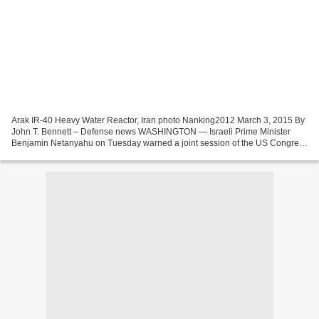
Arak IR-40 Heavy Water Reactor, Iran photo Nanking2012 March 3, 2015 By
John T. Bennett – Defense news WASHINGTON — Israeli Prime Minister
Benjamin Netanyahu on Tuesday warned a joint session of the US Congress
that an emerging deal over Iran's nuclear...