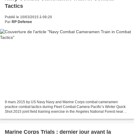
Tactics
Publié le 10/03/2015 à 08:20
Par
RP Defense
9 mars 2015 by US Navy Navy and Marine Corps combat cameramen
practice combat tactics during Fleet Combat Camera Pacific’s Winter Quick
Shot 2015 joint field training exercise in the Angeles National Forest near
Azusa, Calif., Feb. 13 to Feb. 27, 2015....
Marine Corps Trials : dernier jour avant la