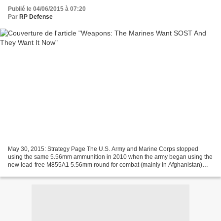
Publié le 04/06/2015 à 07:20
Par
RP Defense
May 30, 2015: Strategy Page The U.S. Army and Marine Corps stopped
using the same 5.56mm ammunition in 2010 when the army began using the
new lead-free M855A1 5.56mm round for combat (mainly in Afghanistan)
operations. The M855A1 replaces the older M855...