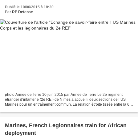
Publié le 10/06/2015 à 18:20
Par
RP Defense
photo Armée de Terre 10 juin 2015 par Armée de Terre Le 2e régiment
étranger d’infanterie (2e REI) de Nîmes a accueilli deux sections de l’US
Marines pour un entraînement commun. La relation étroite tissée entre la 6e
brigade légère blindée (6e BLB) et...
Marines, French Legionnaires train for African
deployment