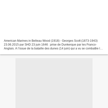
American Marines in Belleau Wood (1918) - Georges Scott (1873-1943)
23.06.2015 par SHD 23 juin 1646 : prise de Dunkerque par les Franco-
Anglais. A l’issue de la bataille des dunes (14 juin) qui a vu se combattre les
deux plus grands chefs de guerre français...