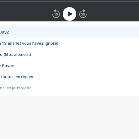
 DayZ
 a 13 ans (et vous l'avez ignoré)
e (littéralement)
im Rayan
 toutes les règles
s les jeux vidéo
us choquant de Rockstar ? - Le scandale BULLY
e plus moche de Steam
du RÊVE tourne au CAUCHEMAR
pendant 8 heures