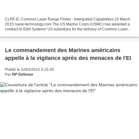
CLRF-IC Common Laser Range Finder - Intergrated Capabilities 23 March
2015 naval-technology.com The US Marine Corps (USMC) has awarded a
contract to Elbit Systems' US subsidiary for the delivery of Common Laser
Range Finder-Integrated Capability (CLRF-IC)....
Le commandement des Marines américains
appelle à la vigilance après des menaces de l'EI
Publié le 22/03/2015 à 15:20
Par
RP Defense