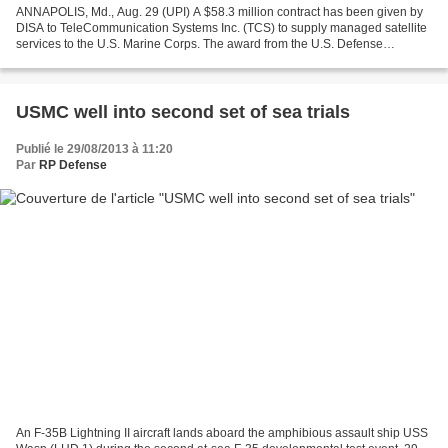
ANNAPOLIS, Md., Aug. 29 (UPI) A $58.3 million contract has been given by
DISA to TeleCommunication Systems Inc. (TCS) to supply managed satellite
services to the U.S. Marine Corps. The award from the U.S. Defense
Information Systems Agency has a one-year...
USMC well into second set of sea trials
Publié le 29/08/2013 à 11:20
Par
RP Defense
An F-35B Lightning II aircraft lands aboard the amphibious assault ship USS