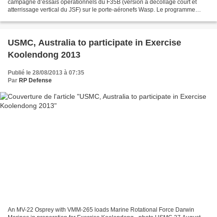
campagne d’essais opérationnels du F35B (version à décollage court et
atterrissage vertical du JSF) sur le porte-aéronefs Wasp. Le programme
d’essais prévoit des vols de nuit avec...
USMC, Australia to participate in Exercise
Koolendong 2013
Publié le 28/08/2013 à 07:35
Par
RP Defense
An MV-22 Osprey with VMM-265 loads Marine Rotational Force Darwin