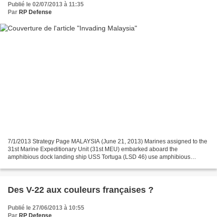
Publié le 02/07/2013 à 11:35
Par
RP Defense
7/1/2013 Strategy Page MALAYSIA (June 21, 2013) Marines assigned to the
31st Marine Expeditionary Unit (31st MEU) embarked aboard the
amphibious dock landing ship USS Tortuga (LSD 46) use amphibious
assault vehicles, smoke flares and explosives for an...
Des V-22 aux couleurs françaises ?
Publié le 27/06/2013 à 10:55
Par
RP Defense