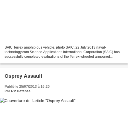
SAIC Terrex amphibious vehicle. photo SAIC. 22 July 2013 naval-
technology.com Science Applications International Corporation (SAIC) has
successfully completed evaluations of the Terrex-wheeled armoured
amphibious vehicle, as part of the US Marine Corps...
Osprey Assault
Publié le 25/07/2013 à 16:20
Par
RP Defense