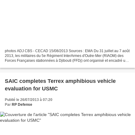
photos ADJ CBS - CECAD 15/08/2013 Sources : EMA Du 31 juillet au 7 août
2013, les militaires du 5e Régiment InterArmes d'Outre-Mer (RIAOM) des
Forces Françaises stationnées à Djibouti (FFDj) ont organisé et encadré un
stage d’initiation au Centre d’Entraînement...
SAIC completes Terrex amphibious vehicle
evaluation for USMC
Publié le 26/07/2013 à 07:20
Par
RP Defense