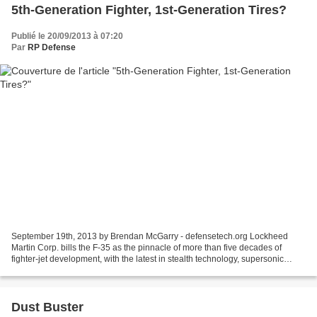
5th-Generation Fighter, 1st-Generation Tires?
Publié le 20/09/2013 à 07:20
Par
RP Defense
September 19th, 2013 by Brendan McGarry - defensetech.org Lockheed
Martin Corp. bills the F-35 as the pinnacle of more than five decades of
fighter-jet development, with the latest in stealth technology, supersonic
speed, extreme agility and the most...
Dust Buster