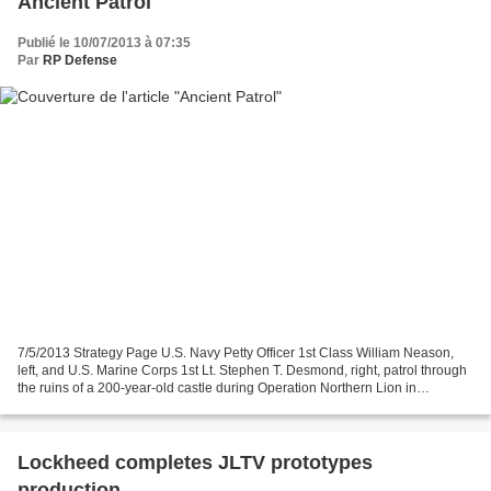
Ancient Patrol
Publié le 10/07/2013 à 07:35
Par
RP Defense
7/5/2013 Strategy Page U.S. Navy Petty Officer 1st Class William Neason,
left, and U.S. Marine Corps 1st Lt. Stephen T. Desmond, right, patrol through
the ruins of a 200-year-old castle during Operation Northern Lion in
Mohammad Abad village in Helmand...
Lockheed completes JLTV prototypes
production