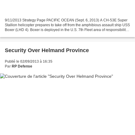
9/11/2013 Strategy Page PACIFIC OCEAN (Sept. 6, 2013) A CH-53E Super
Stallion helicopter prepares to take off from the amphibious assault ship USS
Boxer (LHD 4). Boxer is deployed in the U.S. 7th Fleet area of responsibility
conducting maritime security...
Security Over Helmand Province
Publié le 02/09/2013 à 16:35
Par
RP Defense