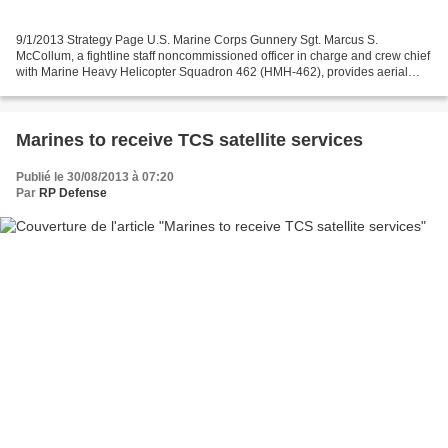
9/1/2013 Strategy Page U.S. Marine Corps Gunnery Sgt. Marcus S.
McCollum, a fightline staff noncommissioned officer in charge and crew chief
with Marine Heavy Helicopter Squadron 462 (HMH-462), provides aerial
security with a GAU-21 .50 caliber machine...
Marines to receive TCS satellite services
Publié le 30/08/2013 à 07:20
Par
RP Defense