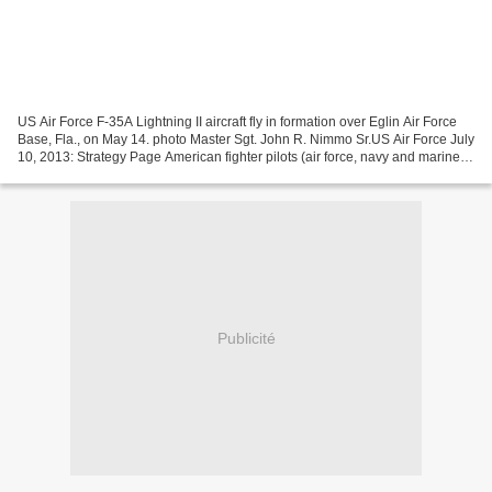
US Air Force F-35A Lightning II aircraft fly in formation over Eglin Air Force
Base, Fla., on May 14. photo Master Sgt. John R. Nimmo Sr.US Air Force July
10, 2013: Strategy Page American fighter pilots (air force, navy and marine)
are largely in agreement...
Publicité