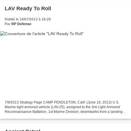
LAV Ready To Roll
Publié le 10/07/2013 à 16:20
Par
RP Defense
7/9/2013 Strategy Page CAMP PENDLETON, Calif. (June 18, 2013) U.S.
Marine light armored vehicle (LAV-25), assigned to the 3rd Light Armored
Reconnaissance Battalion, 1st Marine Division, disembarks from a landing
craft air cushioned (LCAC) during Dawn...