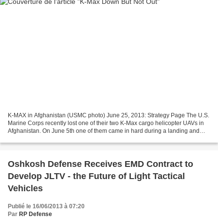
K-MAX in Afghanistan (USMC photo) June 25, 2013: Strategy Page The U.S.
Marine Corps recently lost one of their two K-Max cargo helicopter UAVs in
Afghanistan. On June 5th one of them came in hard during a landing and
was heavily damaged. It has to be...
Oshkosh Defense Receives EMD Contract to
Develop JLTV - the Future of Light Tactical
Vehicles
Publié le 16/06/2013 à 07:20
Par
RP Defense