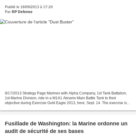
Publié le 18/09/2013 à 17:20
Par
RP Defense
9/17/2013 Strategy Page Marines with Alpha Company, 1st Tank Battalion,
1st Marine Division, ride in a M1A1 Abrams Main Battle Tank to their
objective during Exercise Gold Eagle 2013, here, Sept. 14. The exercise is
an annual, reciprocal, company-level...
Fusillade de Washington: la Marine ordonne un
audit de sécurité de ses bases