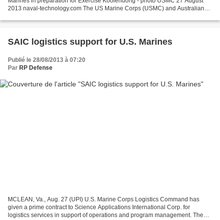
Marines in preparation for Exercise Koolendong - photo USMC 27 August
2013 naval-technology.com The US Marine Corps (USMC) and Australian
Army are preparing to take part in Exercise Koolendong...
SAIC logistics support for U.S. Marines
Publié le 28/08/2013 à 07:20
Par
RP Defense
MCLEAN, Va., Aug. 27 (UPI) U.S. Marine Corps Logistics Command has
given a prime contract to Science Applications International Corp. for
logistics services in support of operations and program management. The