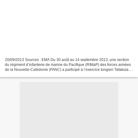
20/09/2013 Sources : EMA Du 30 août au 14 septembre 2013, une section
du régiment d’infanterie de marine du Pacifique (RIMaP) des forces armées
de la Nouvelle-Calédonie (FANC) a participé à l’exercice tongien Tafakula.
La section du RIMaP a été engagée...