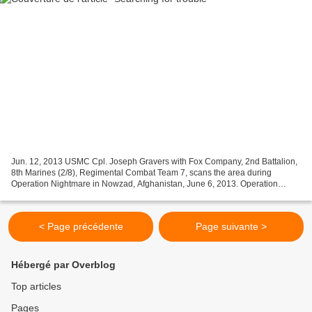
Jun. 12, 2013 USMC Cpl. Joseph Gravers with Fox Company, 2nd Battalion,
8th Marines (2/8), Regimental Combat Team 7, scans the area during
Operation Nightmare in Nowzad, Afghanistan, June 6, 2013. Operation
Nightmare was a clearing operation led by Afghan...
< Page précédente
Page suivante >
Hébergé par Overblog
Top articles
Pages