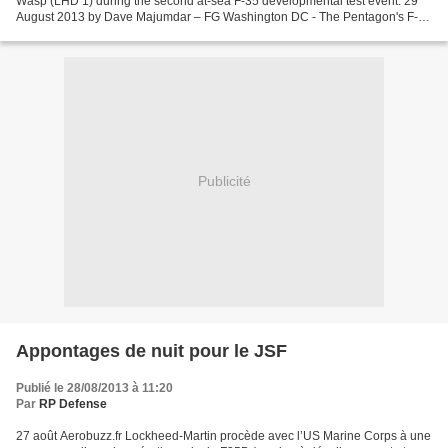
Wasp (LHD 1) during the second at-sea F-35 developmental test event. 29
August 2013 by Dave Majumdar – FG Washington DC - The Pentagon's F-35
Joint Program Office (JPO) and the...
Publicité
Appontages de nuit pour le JSF
Publié le 28/08/2013 à 11:20
Par
RP Defense
27 août Aerobuzz.fr Lockheed-Martin procède avec l’US Marine Corps à une