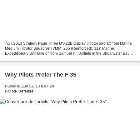
7/17/2013 Strategy Page Three MV-22B Osprey tiltrotor aircraft from Marine
Medium Tiltrotor Squadron (VMM) 265 (Reinforced), 31st Marine
Expeditionary Unit take off from Samuel Hill Airfield in the Shoalwater Bay
Training Area on July 16. The 31st MEU...
Why Pilots Prefer The F-35
Publié le 11/07/2013 à 07:20
Par
RP Defense