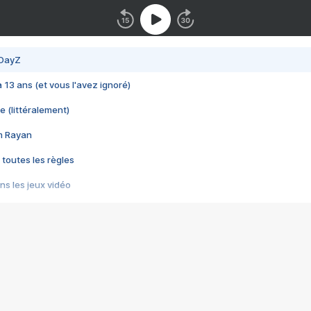
 DayZ
 a 13 ans (et vous l'avez ignoré)
e (littéralement)
im Rayan
 toutes les règles
s les jeux vidéo
us choquant de Rockstar ? - Le scandale BULLY
e plus moche de Steam
du RÊVE tourne au CAUCHEMAR
pendant 8 heures
it… à tort