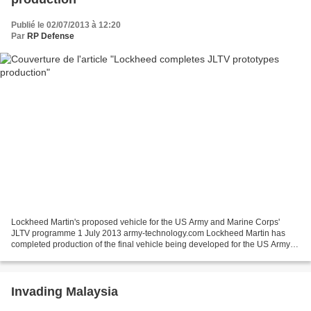
Publié le 02/07/2013 à 12:20
Par
RP Defense
Lockheed Martin's proposed vehicle for the US Army and Marine Corps'
JLTV programme 1 July 2013 army-technology.com Lockheed Martin has
completed production of the final vehicle being developed for the US Army
and Marine Corps' as part of the multi-billion...
Invading Malaysia