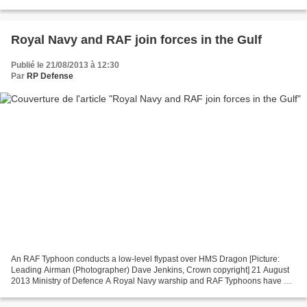
contract is a multiple-award, indefinite-delivery/indefinite-quantity...
Royal Navy and RAF join forces in the Gulf
Publié le 21/08/2013 à 12:30
Par
RP Defense
An RAF Typhoon conducts a low-level flypast over HMS Dragon [Picture:
Leading Airman (Photographer) Dave Jenkins, Crown copyright] 21 August
2013 Ministry of Defence A Royal Navy warship and RAF Typhoons have put
their skills and technology to the test...