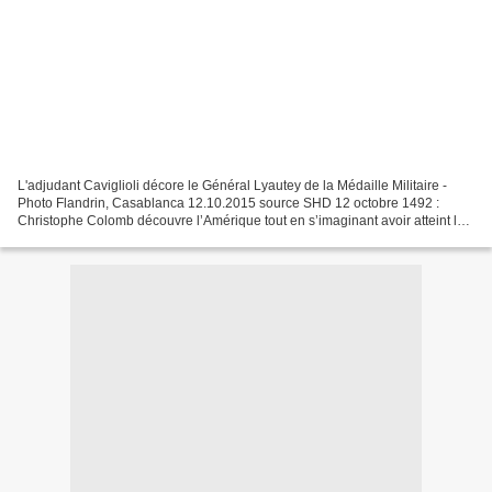
L'adjudant Caviglioli décore le Général Lyautey de la Médaille Militaire -
Photo Flandrin, Casablanca 12.10.2015 source SHD 12 octobre 1492 :
Christophe Colomb découvre l’Amérique tout en s’imaginant avoir atteint les
Indes. 12 octobre 1915 : Exécution...