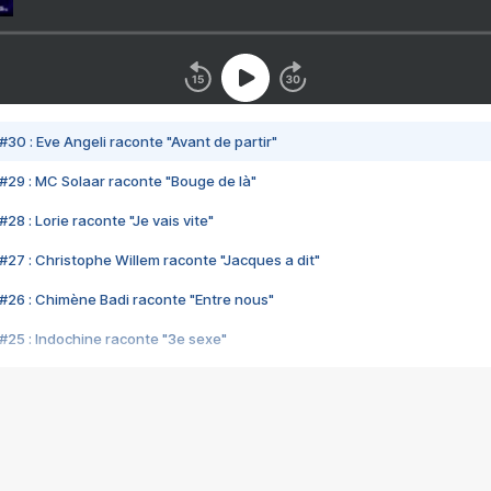
#30 : Eve Angeli raconte "Avant de partir"
#29 : MC Solaar raconte "Bouge de là"
28 : Lorie raconte "Je vais vite"
#27 : Christophe Willem raconte "Jacques a dit"
#26 : Chimène Badi raconte "Entre nous"
#25 : Indochine raconte "3e sexe"
#24 : Zaho raconte "C'est chelou"
#23 : Patrick Bruel raconte "Au café des délices"
#22 : Kyo raconte "Le chemin"