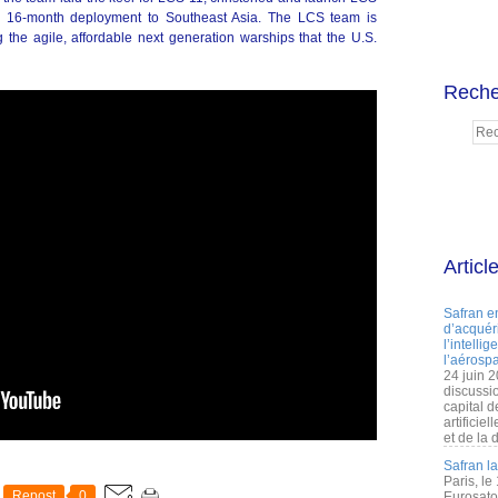
 16-month deployment to Southeast Asia. The LCS team is
g the agile, affordable next generation warships that the U.S.
Reche
Articl
Safran e
d’acquéri
l’intelli
l’aérospa
24 juin 
discussi
capital d
artificie
et de la 
Safran l
Paris, le
Repost
0
Eurosato