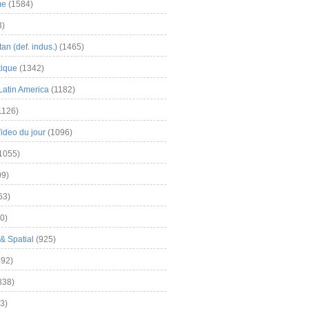
me
(1584)
3)
an (def. indus.)
(1465)
tique
(1342)
Latin America
(1182)
1126)
Video du jour
(1096)
1055)
9)
63)
0)
& Spatial
(925)
92)
838)
3)