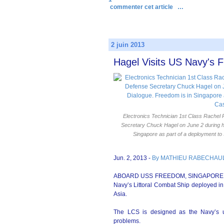
commenter cet article
…
2 juin 2013
Hagel Visits US Navy's Fu
Electronics Technician 1st Class Rachel 
Secretary Chuck Hagel on June 2 during his
Singapore as part of a deployment 
Jun. 2, 2013 -
By MATHIEU RABECHAULT
ABOARD USS FREEDOM, SINGAPORE — U
Navy’s Littoral Combat Ship deployed in
Asia.
The LCS is designed as the Navy’s ult
problems.