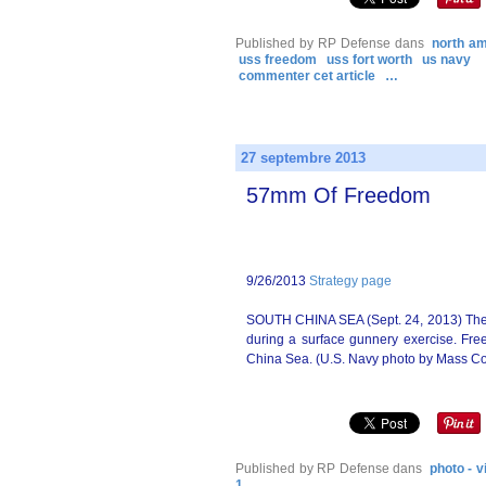
Published by RP Defense
dans
north am
uss freedom
uss fort worth
us navy
commenter cet article
…
27 septembre 2013
57mm Of Freedom
9/26/2013
Strategy page
SOUTH CHINA SEA (Sept. 24, 2013) The l
during a surface gunnery exercise. Fre
China Sea. (U.S. Navy photo by Mass Co
Published by RP Defense
dans
photo - v
1