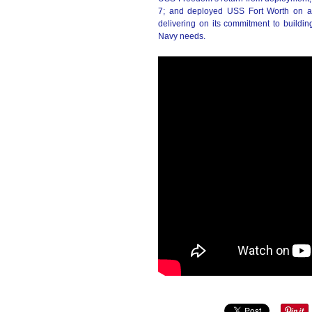
7; and deployed USS Fort Worth on a
delivering on its commitment to buildin
Navy needs.