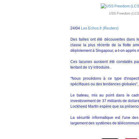
USS Freedom (LCS 
24/04
Les Echos.fr (Reuters)
Des failles ont été découvertes dans l
classe la plus récente de la flotte amé
déploiement à Singapour, a-t-on appris 
Ces lacunes auraient été constatés pa
tentant de s'y introduire.
"Nous procédons à ce type d'inspectio
spécifiques ou des tendances globales",
Le bateau, mis au point dans le cad
investissement de 37 milliards de dollar
Lockheed Martin espère que sa présence
La sécurité informatique est l'une des
largement des systèmes de télécommunica