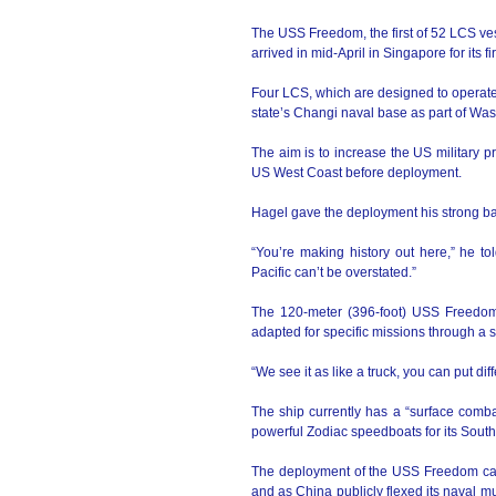
The USS Freedom, the first of 52 LCS vess
arrived in mid-April in Singapore for its f
Four LCS, which are designed to operate c
state’s Changi naval base as part of Wash
The aim is to increase the US military 
US West Coast before deployment.
Hagel gave the deployment his strong ba
“You’re making history out here,” he to
Pacific can’t be overstated.”
The 120-meter (396-foot) USS Freedom 
adapted for specific missions through a
“We see it as like a truck, you can put dif
The ship currently has a “surface comb
powerful Zodiac speedboats for its South
The deployment of the USS Freedom cam
and as China publicly flexed its naval mu