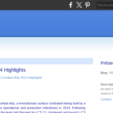
Prése
4 Highlights
Blog
: R
Descrip
du web i
news in 
Contact
ombat ship, a revolutionary surface combatant being built by a
e operational and production milestones in 2014. Following
the team laid the keel for LCS 11; christened and launch LCS