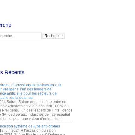
rche
es Récents
ntre en discussions exclusives en vue
r Preligens, l’un des leaders de
gence artificielle pour les secteurs de
tial et de la défense
2024 Safran Safran annonce être entré en
ons exclusives en vue d’acquérir 100 % du
e Preligens, l’un des leaders de l’intelligence
lle (IA) dédiée aux industries de l’aérospatial
défense, pour une valeur d’entreprise...
ance son système de lutte anti-drones
 18 juin 2024 À l’occasion du salon
ry 2024, Safran Electronics & Defense a