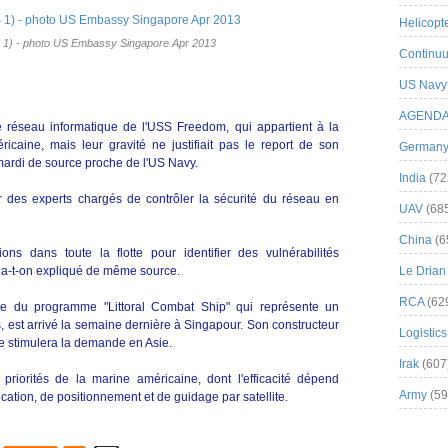
Helicopt
1) - photo US Embassy Singapore Apr 2013
Continuu
US Navy
AGEND
e réseau informatique de l'USS Freedom, qui appartient à la
ricaine, mais leur gravité ne justifiait pas le report de son
German
mardi de source proche de l'US Navy.
India
(72
r des experts chargés de contrôler la sécurité du réseau en
UAV
(68
China
(6
ns dans toute la flotte pour identifier des vulnérabilités
 a-t-on expliqué de même source.
Le Drian
RCA
(62
re du programme "Littoral Combat Ship" qui représente un
s, est arrivé la semaine dernière à Singapour. Son constructeur
Logistics
 stimulera la demande en Asie.
Irak
(607
 priorités de la marine américaine, dont l'efficacité dépend
Army
(59
tion, de positionnement et de guidage par satellite.