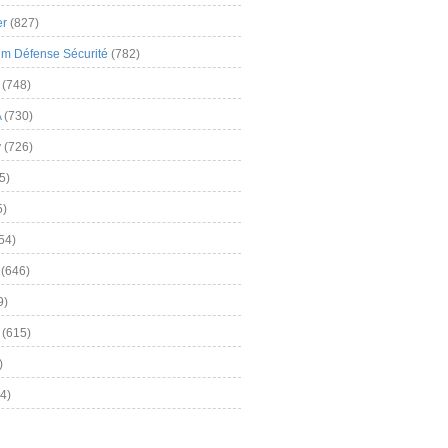
er
(827)
m Défense Sécurité
(782)
(748)
A
(730)
y
(726)
5)
5)
54)
(646)
9)
(615)
)
4)