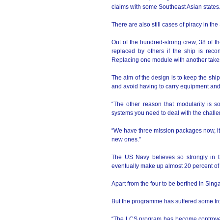
claims with some Southeast Asian states
There are also still cases of piracy in the
Out of the hundred-strong crew, 38 of t
replaced by others if the ship is reco
Replacing one module with another takes
The aim of the design is to keep the sh
and avoid having to carry equipment and 
“The other reason that modularity is so
systems you need to deal with the challen
“We have three mission packages now, it 
new ones.”
The US Navy believes so strongly in th
eventually make up almost 20 percent of it
Apart from the four to be berthed in Sing
But the programme has suffered some tro
“The LCS program has become controversi