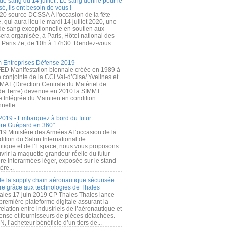
de sang du 14 juillet : Le sang donné pour le
é, ils ont besoin de vous !
20 source DCSSA À l'occasion de la fête
, qui aura lieu le mardi 14 juillet 2020, une
 de sang exceptionnelle en soutien aux
era organisée, à Paris, Hôtel national des
s Paris 7e, de 10h à 17h30. Rendez-vous
.
 Entreprises Défense 2019
FED Manifestation biennale créée en 1989 à
ive conjointe de la CCI Val-d’Oise/ Yvelines et
MAT (Direction Centrale du Matériel de
de Terre) devenue en 2010 la SIMMT
e Intégrée du Maintien en condition
nelle...
2019 - Embarquez à bord du futur
ère Guépard en 360°
19 Ministère des Armées A l’occasion de la
ition du Salon International de
utique et de l’Espace, nous vous proposons
rir la maquette grandeur réelle du futur
ère interarmées léger, exposée sur le stand
ère...
 de la supply chain aéronautique sécurisée
re grâce aux technologies de Thales
ales 17 juin 2019 CP Thales Thales lance
première plateforme digitale assurant la
elation entre industriels de l’aéronautique et
fense et fournisseurs de pièces détachées.
, l’acheteur bénéficie d’un tiers de...