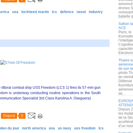
annoncé l
drones S
erica
usa
lockheed martin
lcs
defence
naval
industry
croissan
bataille q
Safran la
ACE
Paris, le
Eurosato
l’intelli
Cognitive
capacité
Electroni
Thales v
aérienne 
de son te
photo Th
du minist
Défense 
fournitu
ittoral combat ship USS Freedom (LCS 1) fires its 57-mm gun
aérienne
edom is underway conducting routine operations in the South
de...
mmunication Specialist 3rd Class Karolina A. Oseguera)
EUROSAT
ATTEND
Depuis 2
les muta
Repost
0
de la Sé
accélérat
d’un nouv
ideo du jour
north america
usa
us navy
uss freedom
lcs