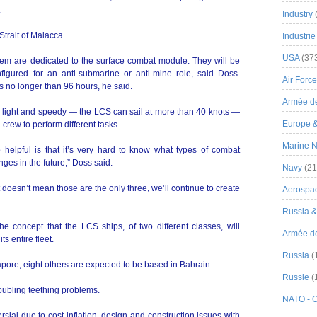
.
Industry
 Strait of Malacca.
Industrie
USA
(37
hem are dedicated to the surface combat module. They will be
nfigured for an anti-submarine or anti-mine role, said Doss.
Air Force
 no longer than 96 hours, he said.
Armée de
ip light and speedy — the LCS can sail at more than 40 knots —
Europe 
crew to perform different tasks.
Marine N
 helpful is that it’s very hard to know what types of combat
ges in the future,” Doss said.
Navy
(21
doesn’t mean those are the only three, we’ll continue to create
Aerospa
Russia 
e concept that the LCS ships, of two different classes, will
Armée de 
s entire fleet.
Russia
(
apore, eight others are expected to be based in Bahrain.
Russie
(
ubling teething problems.
NATO - 
al due to cost inflation, design and construction issues with