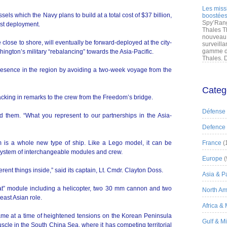
Les miss
els which the Navy plans to build at a total cost of $37 billion,
boostées
Spy’Rang
irst deployment.
Thales T
nouveau 
lose to shore, will eventually be forward-deployed at the city-
surveilla
gamme de
ington’s military “rebalancing” towards the Asia-Pacific.
Thales. D
presence in the region by avoiding a two-week voyage from the
Categ
cking in remarks to the crew from the Freedom’s bridge.
Défense
ld them. “What you represent to our partnerships in the Asia-
Defence
is a whole new type of ship. Like a Lego model, it can be
France
(
 system of interchangeable modules and crew.
Europe
(
ferent things inside,” said its captain, Lt. Cmdr. Clayton Doss.
Asia & Pa
at” module including a helicopter, two 30 mm cannon and two
North Am
east Asian role.
Africa &
e at a time of heightened tensions on the Korean Peninsula
Gulf & M
scle in the South China Sea, where it has competing territorial