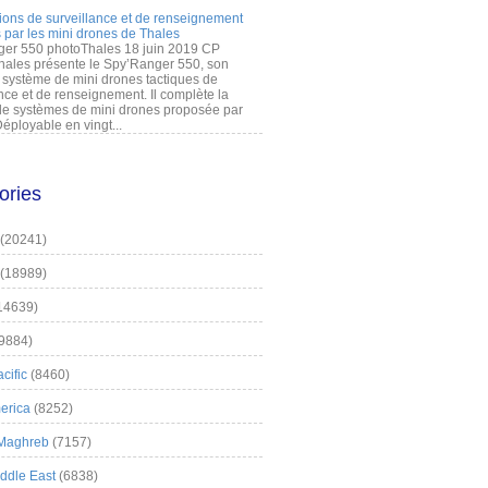
ions de surveillance et de renseignement
 par les mini drones de Thales
er 550 photoThales 18 juin 2019 CP
hales présente le Spy’Ranger 550, son
système de mini drones tactiques de
nce et de renseignement. Il complète la
 systèmes de mini drones proposée par
éployable en vingt...
ories
(20241)
(18989)
14639)
9884)
cific
(8460)
erica
(8252)
 Maghreb
(7157)
iddle East
(6838)