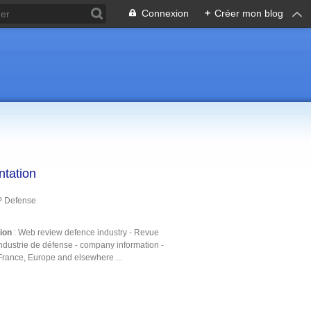
Connexion
+
Créer mon blog
ntation
P Defense
tion
: Web review defence industry - Revue
ndustrie de défense - company information -
France, Europe and elsewhere ...