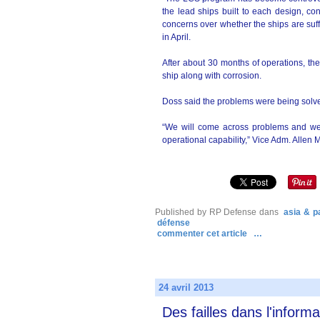
the lead ships built to each design, co
concerns over whether the ships are suf
in April.
After about 30 months of operations, th
ship along with corrosion.
Doss said the problems were being solv
“We will come across problems and we wi
operational capability,” Vice Adm. Allen 
Published by RP Defense
dans
asia & pa
défense
commenter cet article
…
24 avril 2013
Des failles dans l'inform