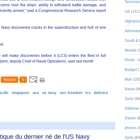
Terroris
ncerns over the ships’ ability to withstand battle damage, and
ficiently armed,” said a Congressional Research Service report
UK
(151
Afghanist
e Navy discovered cracks in the superstructure and hull of one
Aéronau
South & 
ed.
Missile
(
ll make discoveries before it (LCS) enters the fleet in full
Photo - 
Myers, deputy Chief of Naval Operations, said last month.
Budget
(
Mali
(100
Repost
0
Naval
(9
cific
singapore
usa
us navy
uss freedom
lcs
defence
Syrie
(96
Défense 
Daesh
(8
drones
(
atique du dernier né de l'US Navy
Syria
(83