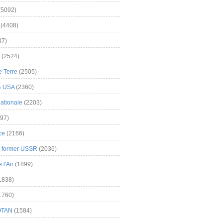
(5092)
(4408)
37)
(2524)
 Terre
(2505)
& USA
(2360)
ationale
(2203)
97)
ce
(2166)
& former USSR
(2036)
l'Air
(1899)
1838)
1760)
OTAN
(1584)