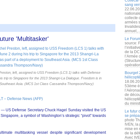
Collecte 
sang vers
22.06.20
nationale
collecte
armées s
Invalide
annuel,..
ture 'Multitasker'
Le Forum
source: 
l’initiat
de la DC
l’Armée 
(Structur
opération
Preston, left, assigned to USS Freedom (LCS 1) talks with Defense
Bourget 
hélicopt
 trip to Singapore for the 2013 Shangri-La Dialogue. Freedom is in
18.06.20
to Southeast Asia. (MCS 1st Class Cassandra Thompson/Navy)
53ème éd
l’Aérona
de découv
 – Defense News (AFP)
hélicopt
du minist
S Defense Secretary Chuck Hagel Sunday visited the US
Le futur
 Singapore, a symbol of Washington’s strategic “pivot” towards
se prépa
photo Th
IVEN, la 
mise en r
imate multitasking vessel despite significant development
de la dé
Avec IVEN