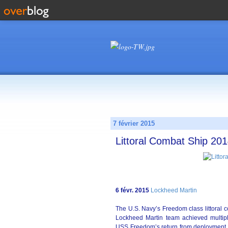
7 février 2015
Littoral Combat Ship 201
6 févr. 2015
Lockheed Martin
The U.S. Navy’s Freedom class littoral c
Lockheed Martin team achieved multipl
USS Freedom’s return from deployment, 