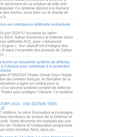
e lancement de sa solution de lutte anti-
kyjacker. Ce système répond à la menace
te des drones, aussi bien sur le champ de
u’à...
nce son intelligence artificielle embarquée
 19 juin 2024 À l’occasion du salon
ry 2024, Safran Electronics & Defense lance
gence artificielle ACE, pour « Advanced
 Engine ». Son objectif est d’intégrer des
s IA dans l’ensemble des produits de Safran
cs...
a fournir un deuxième système de défense
à l’Ukraine pour contribuer à la protection
rritoire
ales 07/06/2024 Thales Group Sous l’égide
ère des Armées français, le ministère de la
ukrainien a signé un contrat pour la
re d’un second système complet de défense
 Thales pour protéger l’Ukraine. Ce système
ORY 2024 : UNE ÉDITION TRÈS
UE
7 éditions, le salon Eurosatory accompagne
tions mondiales du secteur de la Défense et
curité. Notre décennie est marquée par une
ion de l’histoire et l’instauration progressive
el ordre mondial. Ainsi, dans un...