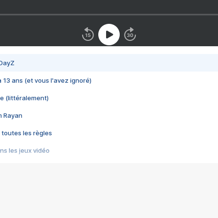
 DayZ
 a 13 ans (et vous l'avez ignoré)
e (littéralement)
im Rayan
 toutes les règles
s les jeux vidéo
us choquant de Rockstar ? - Le scandale BULLY
e plus moche de Steam
du RÊVE tourne au CAUCHEMAR