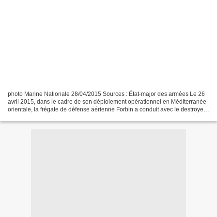
photo Marine Nationale 28/04/2015 Sources : État-major des armées Le 26
avril 2015, dans le cadre de son déploiement opérationnel en Méditerranée
orientale, la frégate de défense aérienne Forbin a conduit avec le destroyer
américain USS Laboon différentes...