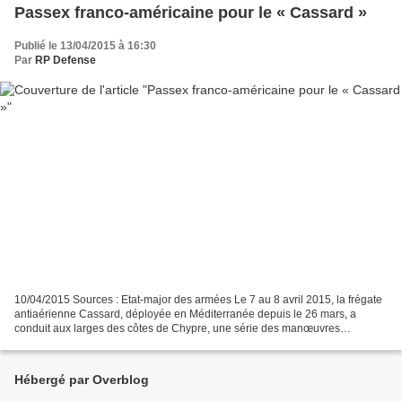
Passex franco-américaine pour le « Cassard »
Publié le 13/04/2015 à 16:30
Par
RP Defense
10/04/2015 Sources : Etat-major des armées Le 7 au 8 avril 2015, la frégate
antiaérienne Cassard, déployée en Méditerranée depuis le 26 mars, a
conduit aux larges des côtes de Chypre, une série des manœuvres
conjointes avec les unités de la marine américaine...
Hébergé par Overblog