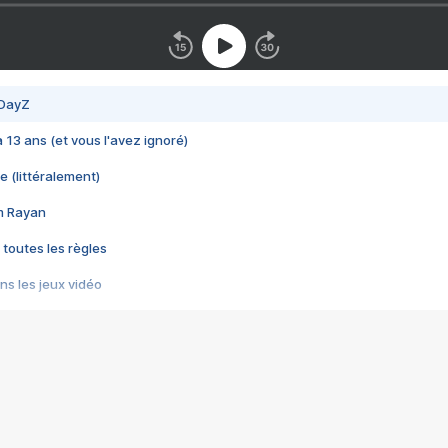
 DayZ
 a 13 ans (et vous l'avez ignoré)
e (littéralement)
im Rayan
 toutes les règles
s les jeux vidéo
us choquant de Rockstar ? - Le scandale BULLY
e plus moche de Steam
du RÊVE tourne au CAUCHEMAR
pendant 8 heures