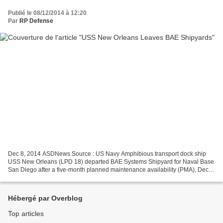
Publié le 08/12/2014 à 12:20
Par
RP Defense
Dec 8, 2014 ASDNews Source : US Navy Amphibious transport dock ship
USS New Orleans (LPD 18) departed BAE Systems Shipyard for Naval Base
San Diego after a five-month planned maintenance availability (PMA), Dec.
3. The "Big Easy" spent the summer and...
Hébergé par Overblog
Top articles