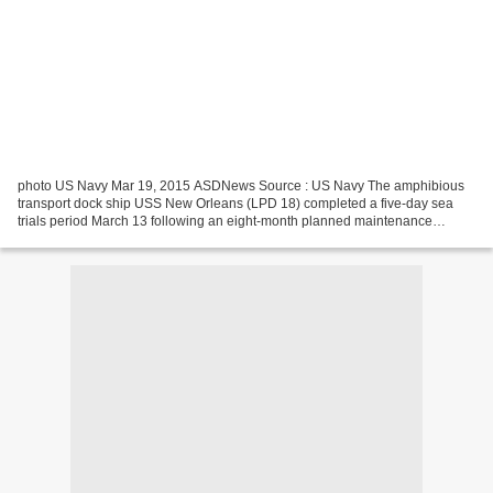
photo US Navy Mar 19, 2015 ASDNews Source : US Navy The amphibious
transport dock ship USS New Orleans (LPD 18) completed a five-day sea
trials period March 13 following an eight-month planned maintenance
availability period. During the underway period,...