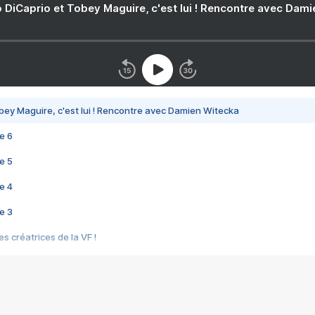
 DiCaprio et Tobey Maguire, c'est lui ! Rencontre avec Dam
bey Maguire, c'est lui ! Rencontre avec Damien Witecka
e 6
e 5
e 4
e 3
s créatrices de la VF !
e 2
e 1
e Mektoub My Love arrive enfin ! Rencontre avec Shaïn Boumedine et Sal