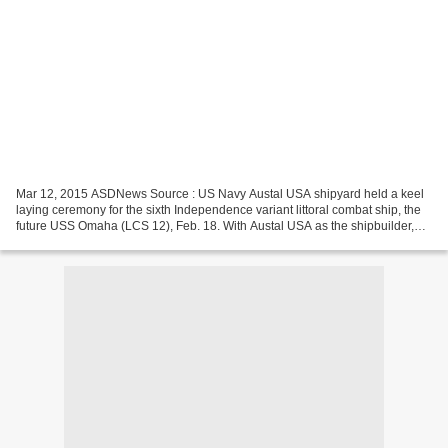
Mar 12, 2015 ASDNews Source : US Navy Austal USA shipyard held a keel
laying ceremony for the sixth Independence variant littoral combat ship, the
future USS Omaha (LCS 12), Feb. 18. With Austal USA as the shipbuilder,
teamed with General Dynamics as...