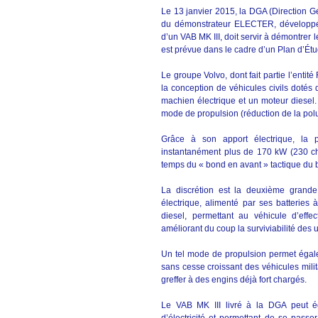
Le 13 janvier 2015, la DGA (Direction Gé
du démonstrateur ELECTER, développé 
d’un VAB MK III, doit servir à démontrer 
est prévue dans le cadre d’un Plan d’Ét
Le groupe Volvo, dont fait partie l’enti
la conception de véhicules civils dotés 
machien électrique et un moteur diesel. 
mode de propulsion (réduction de la pol
Grâce à son apport électrique, la p
instantanément plus de 170 kW (230 chev
temps du « bond en avant » tactique du b
La discrétion est la deuxième grande 
électrique, alimenté par ses batteries
diesel, permettant au véhicule d’effe
améliorant du coup la surviviabilité des 
Un tel mode de propulsion permet égalem
sans cesse croissant des véhicules milit
greffer à des engins déjà fort chargés.
Le VAB MK III livré à la DGA peut é