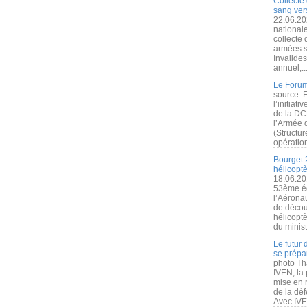
Collecte 
sang vers
22.06.20
nationale
collecte
armées s
Invalide
annuel,..
Le Forum
source: 
l’initiat
de la DC
l’Armée 
(Structur
opération
Bourget 
hélicopt
18.06.20
53ème éd
l’Aérona
de découv
hélicopt
du minist
Le futur
se prépa
photo Th
IVEN, la 
mise en r
de la dé
Avec IVEN