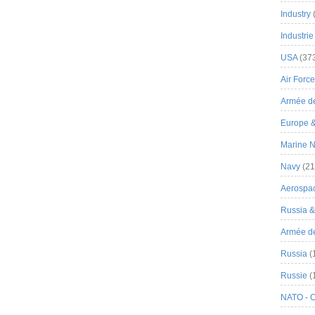
Industry
Industrie
USA
(37
Air Force
Armée de
Europe 
Marine N
Navy
(21
Aerospa
Russia 
Armée de 
Russia
(
Russie
(
NATO - 