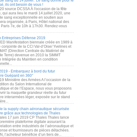
de sang du 14 juillet : Le sang donné pour le
é, ils ont besoin de vous !
20 source DCSSA À l'occasion de la fête
, qui aura lieu le mardi 14 juillet 2020, une
 de sang exceptionnelle en soutien aux
era organisée, à Paris, Hôtel national des
s Paris 7e, de 10h à 17h30. Rendez-vous
.
 Entreprises Défense 2019
FED Manifestation biennale créée en 1989 à
ive conjointe de la CCI Val-d’Oise/ Yvelines et
MAT (Direction Centrale du Matériel de
de Terre) devenue en 2010 la SIMMT
e Intégrée du Maintien en condition
nelle...
2019 - Embarquez à bord du futur
ère Guépard en 360°
19 Ministère des Armées A l’occasion de la
ition du Salon International de
utique et de l’Espace, nous vous proposons
rir la maquette grandeur réelle du futur
ère interarmées léger, exposée sur le stand
ère...
 de la supply chain aéronautique sécurisée
re grâce aux technologies de Thales
ales 17 juin 2019 CP Thales Thales lance
première plateforme digitale assurant la
elation entre industriels de l’aéronautique et
fense et fournisseurs de pièces détachées.
, l’acheteur bénéficie d’un tiers de...