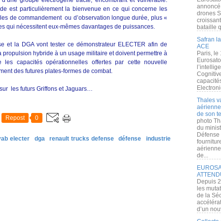
r d’une groupe électrogène tracté, encombrant et vulnérable.
annoncé l
ride est particulièrement la bienvenue en ce qui concerne les
drones S
cules de commandement ou d’observation longue durée, plus «
croissan
es qui nécessitent eux-mêmes davantages de puissances.
bataille q
Safran la
se et la DGA vont tester ce démonstrateur ELECTER afin de
ACE
la propulsion hybride à un usage militaire et doivent permettre à
Paris, le
Eurosato
es capacités opérationnelles offertes par cette nouvelle
l’intelli
ment des futures plates-formes de combat.
Cognitive
capacité
Electroni
 sur les futurs Griffons et Jaguars…
Thales v
aérienne 
de son te
Repost
0
photo Th
du minist
Défense 
vab electer
dga
renault trucks defense
défense
industrie
fournitu
aérienne
de...
EUROSAT
ATTEND
Depuis 2
les muta
de la Sé
accélérat
d’un nouv