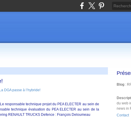
Prése
e!
Blog
: R
Descrip
du web i
Le responsable technique projet du PEA ELECTER au sein de
news in 
nsable technique évaluation du PEA ELECTER au sein de la
neering RENAULT TRUCKS Defence : François Deloumeau
Contact