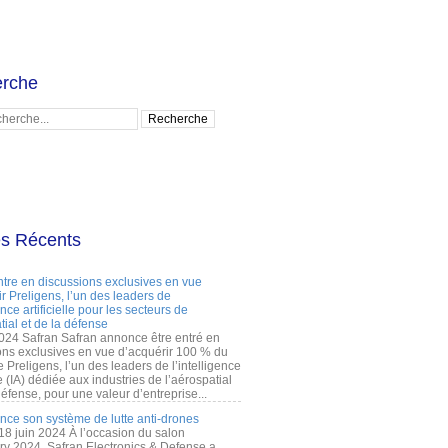
rche
es Récents
ntre en discussions exclusives en vue
r Preligens, l’un des leaders de
gence artificielle pour les secteurs de
tial et de la défense
2024 Safran Safran annonce être entré en
ons exclusives en vue d’acquérir 100 % du
e Preligens, l’un des leaders de l’intelligence
lle (IA) dédiée aux industries de l’aérospatial
défense, pour une valeur d’entreprise...
ance son système de lutte anti-drones
 18 juin 2024 À l’occasion du salon
ry 2024, Safran Electronics & Defense a