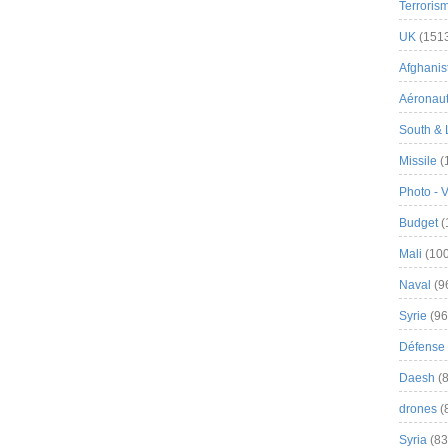
Terroris
UK
(151
Afghanist
Aéronau
South & 
Missile
(
Photo - 
Budget
(
Mali
(100
Naval
(9
Syrie
(96
Défense 
Daesh
(8
drones
(
Syria
(83