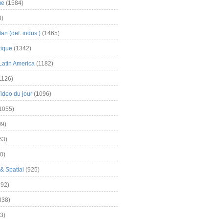
me
(1584)
3)
an (def. indus.)
(1465)
tique
(1342)
Latin America
(1182)
1126)
Video du jour
(1096)
1055)
9)
63)
0)
& Spatial
(925)
92)
838)
3)