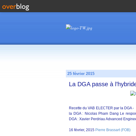
25 février 2015
La DGA passe à l’hybrid
Recette du VAB ELECTER par la DGA - 
la DGA : Nicolas Pham Dang Le respo
DGA : Xavier Perdriau Advanced Engi
16 février, 2015
Pierre Brassart (FOB)