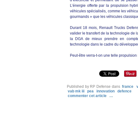
d’électricité et permettant de se passe
L’énergie offerte par la propulsion hyb
véhicules spécialisés, comme les véhi
gourmands » que les véhicules classiqu
Durant 18 mois, Renault Trucks Defen
valider le transfert de la technologie de 
la DGA de mieux prendre en compte l
technologie dans le cadre du développe
Peut-être verra-t-on une telle propulsion
Published by RP Defense
dans
france
vab mk iii
pea
innovation
defence
commenter cet article
…