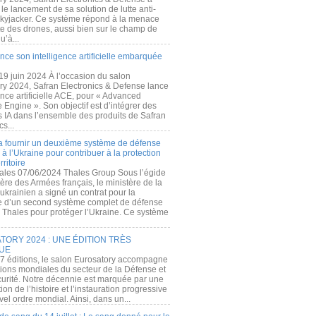
e lancement de sa solution de lutte anti-
kyjacker. Ce système répond à la menace
te des drones, aussi bien sur le champ de
u’à...
nce son intelligence artificielle embarquée
 19 juin 2024 À l’occasion du salon
ry 2024, Safran Electronics & Defense lance
gence artificielle ACE, pour « Advanced
 Engine ». Son objectif est d’intégrer des
s IA dans l’ensemble des produits de Safran
cs...
a fournir un deuxième système de défense
à l’Ukraine pour contribuer à la protection
rritoire
ales 07/06/2024 Thales Group Sous l’égide
ère des Armées français, le ministère de la
ukrainien a signé un contrat pour la
re d’un second système complet de défense
 Thales pour protéger l’Ukraine. Ce système
ORY 2024 : UNE ÉDITION TRÈS
UE
7 éditions, le salon Eurosatory accompagne
tions mondiales du secteur de la Défense et
curité. Notre décennie est marquée par une
ion de l’histoire et l’instauration progressive
el ordre mondial. Ainsi, dans un...