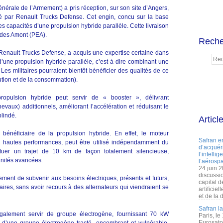
nérale de l’Armement) a pris réception, sur son site d’Angers,
par Renault Trucks Defense. Cet engin, concu sur la base
les capacités d’une propulsion hybride parallèle. Cette livraison
udes Amont (PEA).
Reche
té Renault Trucks Defense, a acquis une expertise certaine dans
d’une propulsion hybride parallèle, c’est-à-dire combinant une
Les militaires pourraient bientôt bénéficier des qualités de ce
ution et de la consommation).
ropulsion hybride peut servir de « booster », délivrant
aux) additionnels, améliorant l’accélération et réduisant le
lindé.
Articl
bénéficiaire de la propulsion hybride. En effet, le moteur
Safran e
 à hautes performances, peut être utilisé indépendamment du
d’acquéri
ctuer un trajet de 10 km de façon totalement silencieuse,
l’intelli
unités avancées.
l’aérospa
24 juin 
discussi
ent de subvenir aux besoins électriques, présents et futurs,
capital d
aires, sans avoir recours à des alternateurs qui viendraient se
artificie
et de la 
Safran l
galement servir de groupe électrogène, fournissant 70 kW
Paris, le
Eurosato