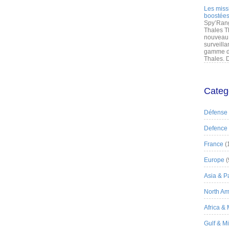
Les miss
boostées
Spy’Rang
Thales T
nouveau 
surveilla
gamme de
Thales. D
Categ
Défense
Defence
France
(
Europe
(
Asia & Pa
North Am
Africa &
Gulf & M