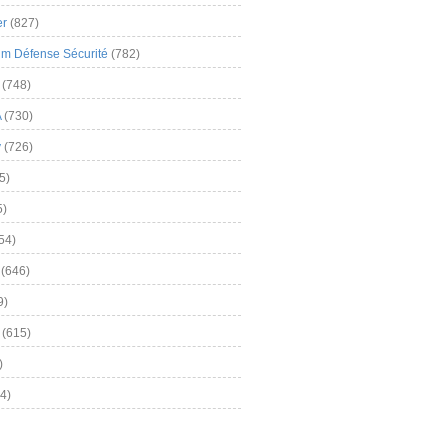
er
(827)
m Défense Sécurité
(782)
(748)
A
(730)
y
(726)
5)
5)
54)
(646)
9)
(615)
)
4)