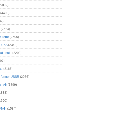
(5092)
(4408)
37)
(2524)
 Terre
(2505)
& USA
(2360)
ationale
(2203)
97)
ce
(2166)
& former USSR
(2036)
l'Air
(1899)
1838)
1760)
OTAN
(1584)