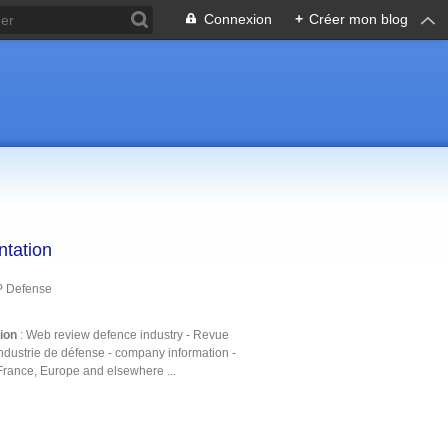
Connexion
+
Créer mon blog
ntation
P Defense
tion
: Web review defence industry - Revue
ndustrie de défense - company information -
France, Europe and elsewhere ...