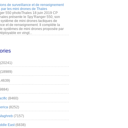
ions de surveillance et de renseignement
 par les mini drones de Thales
er 550 photoThales 18 juin 2019 CP
hales présente le Spy’Ranger 550, son
système de mini drones tactiques de
nce et de renseignement. Il complète la
 systèmes de mini drones proposée par
éployable en vingt...
ories
(20241)
(18989)
14639)
9884)
cific
(8460)
erica
(8252)
 Maghreb
(7157)
iddle East
(6838)