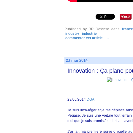
Published by RP Defense
dans
franc
industry
industrie
commenter cet article
…
23 mai 2014
Innovation : Ça plane po
23/05/2014
DGA
Je suis ultra-léger et je me déplace aus
Pégase. Je suis une voiture tout terrain
moi que je suis promis à un brillant avenir
J’ai fait ma première sortie officielle