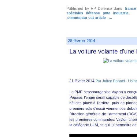
Published by RP Defense
dans
france
spéciales
défense
pme
industrie
commenter cet article
…
28 février 2014
La voiture volante d'un
21 février 2014
Par Julien Bonnet - Usi
La PME strasbourgeoise Vaylon a conçu u
Pégase, l'engin serait capable de décol
hélices placé à l'arrière, puis de plane
premiers vols d'essai viennent de début
Direction générale de l'armement (DGA),
les premières commandes. Vaylon cherc
la catégorie ULM, ce qui lui permettra de 