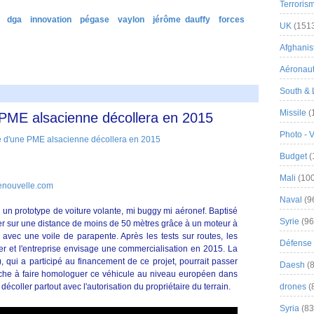
Terroris
dga
innovation
pégase
vaylon
jérôme dauffy
forces
UK
(151
Afghanist
Aéronau
South & 
Missile
(
e PME alsacienne décollera en 2015
Photo - 
Budget
(
Mali
(100
nenouvelle.com
Naval
(9
n prototype de voiture volante, mi buggy mi aéronef. Baptisé
Syrie
(96
ler sur une distance de moins de 50 mètres grâce à un moteur à
r avec une voile de parapente. Après les tests sur routes, les
Défense 
er et l'entreprise envisage une commercialisation en 2015. La
 qui a participé au financement de ce projet, pourrait passer
Daesh
(8
he à faire homologuer ce véhicule au niveau européen dans
décoller partout avec l'autorisation du propriétaire du terrain.
drones
(
Syria
(83