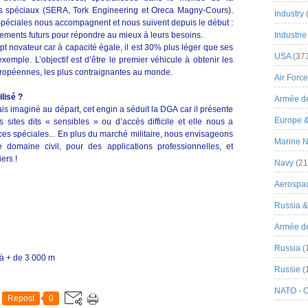
s spéciaux (
SERA, Tork Engineering et Oreca Magny-Cours
).
Industry
Spéciales nous accompagnent et nous suivent depuis le début :
pements futurs pour répondre au mieux à leurs besoins.
Industrie
pt novateur car à capacité égale, il est 30% plus léger que ses
USA
(37
emple. L’objectif est d’être le premier véhicule à obtenir les
uropéennes, les plus contraignantes au monde.
Air Force
ilisé ?
Armée de
is imaginé au départ, cet engin a séduit la DGA car il présente
Europe 
s sites dits « sensibles » ou d’accès difficile et elle nous a
ces spéciales... En plus du marché militaire, nous envisageons
Marine N
domaine civil, pour des applications professionnelles, et
ers !
Navy
(21
Aerospa
Russia 
Armée de 
Russia
(
u’à + de 3 000 m
Russie
(
NATO - 
Repost
0