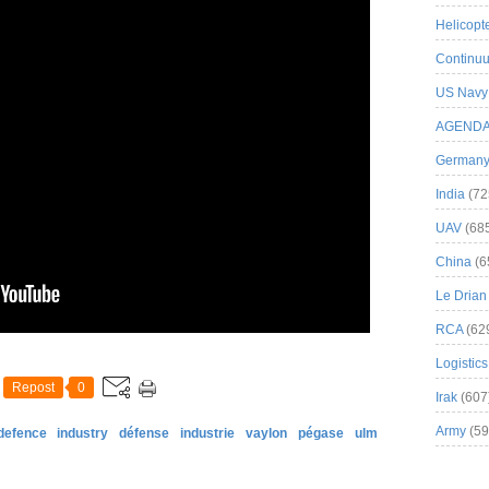
Helicopt
Continuu
US Navy
AGEND
German
India
(72
UAV
(68
China
(6
Le Drian
RCA
(62
Logistics
Repost
0
Irak
(607
Army
(59
defence
industry
défense
industrie
vaylon
pégase
ulm