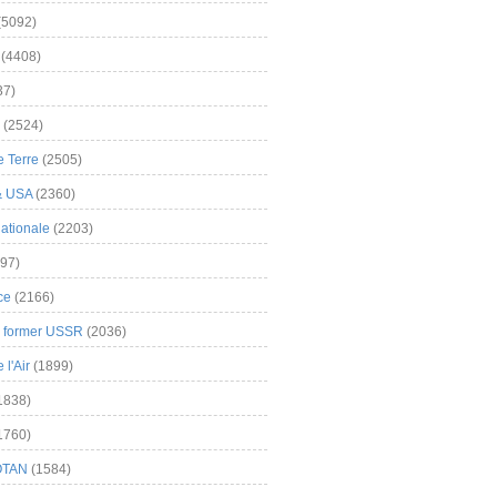
(5092)
(4408)
37)
(2524)
 Terre
(2505)
& USA
(2360)
ationale
(2203)
97)
ce
(2166)
& former USSR
(2036)
l'Air
(1899)
1838)
1760)
OTAN
(1584)