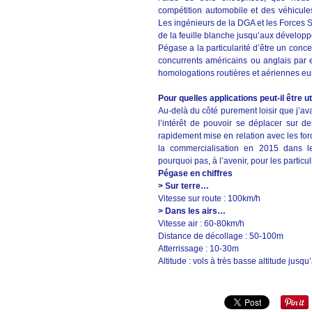
compétition automobile et des véhicule
Les ingénieurs de la DGA et les Forces 
de la feuille blanche jusqu’aux dévelop
Pégase a la particularité d’être un conce
concurrents américains ou anglais par ex
homologations routières et aériennes e
Pour quelles applications peut-il être ut
Au-delà du côté purement loisir que j’ava
l’intérêt de pouvoir se déplacer sur de
rapidement mise en relation avec les for
la commercialisation en 2015 dans le 
pourquoi pas, à l’avenir, pour les particuli
Pégase en chiffres
> Sur terre…
Vitesse sur route : 100km/h
> Dans les airs…
Vitesse air : 60-80km/h
Distance de décollage : 50-100m
Atterrissage : 10-30m
Altitude : vols à très basse altitude jusq