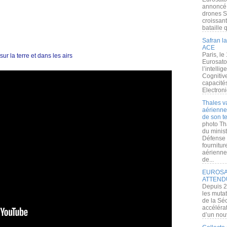
annoncé l
drones S
croissan
bataille q
Safran la
ACE
Paris, le
r la terre et dans les airs
Eurosato
l’intelli
Cognitive
capacité
Electroni
Thales v
aérienne 
de son te
photo Th
du minist
Défense 
fournitu
aérienne
de...
EUROSAT
ATTEND
Depuis 2
les muta
de la Sé
accélérat
d’un nouv