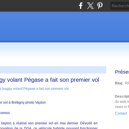
Prése
gy volant Pégase a fait son premier vol
Blog
: R
Descrip
du web i
er vol à Brétigny photo
Vaylon
news in 
Cosmos
Contact
Vaylon a réalisé son premier vol en mai dernier. Dévoilé en
novation de la DGA, ce véhicule hybride pouvant fonctionner