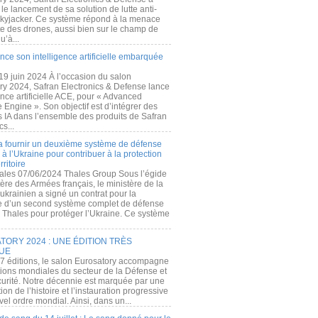
e lancement de sa solution de lutte anti-
kyjacker. Ce système répond à la menace
te des drones, aussi bien sur le champ de
u’à...
nce son intelligence artificielle embarquée
 19 juin 2024 À l’occasion du salon
ry 2024, Safran Electronics & Defense lance
gence artificielle ACE, pour « Advanced
 Engine ». Son objectif est d’intégrer des
s IA dans l’ensemble des produits de Safran
cs...
a fournir un deuxième système de défense
à l’Ukraine pour contribuer à la protection
rritoire
ales 07/06/2024 Thales Group Sous l’égide
ère des Armées français, le ministère de la
ukrainien a signé un contrat pour la
re d’un second système complet de défense
 Thales pour protéger l’Ukraine. Ce système
ORY 2024 : UNE ÉDITION TRÈS
UE
7 éditions, le salon Eurosatory accompagne
tions mondiales du secteur de la Défense et
curité. Notre décennie est marquée par une
ion de l’histoire et l’instauration progressive
el ordre mondial. Ainsi, dans un...