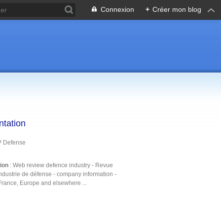
Connexion
+
Créer mon blog
ntation
P Defense
tion
: Web review defence industry - Revue
ndustrie de défense - company information -
France, Europe and elsewhere ...