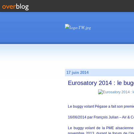
17 juin 2014
Eurosatory 2014 : le bug
Le buggy volant Pégase a fait son premi
16/06/2014 par François Julian – Air & 
Le buggy volant de la PME alsacienne 
novembre 2013, durant le forum de l’in