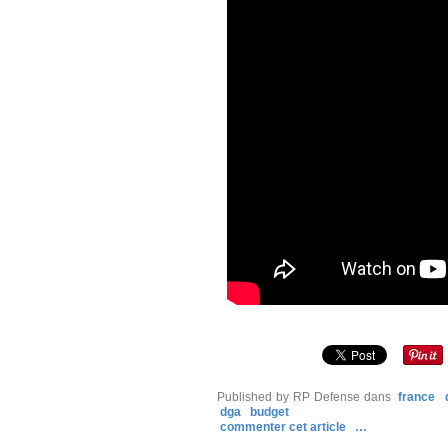
Published by RP Defense
dans
france
dga
budget
commenter cet article
…