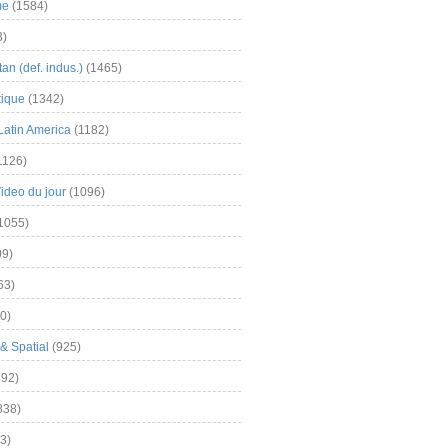
me
(1584)
3)
an (def. indus.)
(1465)
tique
(1342)
Latin America
(1182)
1126)
Video du jour
(1096)
1055)
9)
63)
0)
& Spatial
(925)
92)
838)
3)