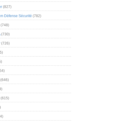
er
(827)
m Défense Sécurité
(782)
(748)
A
(730)
y
(726)
5)
5)
54)
(646)
9)
(615)
)
4)