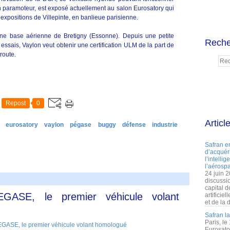
 paramoteur, est exposé actuellement au salon Eurosatory qui
expositions de Villepinte, en banlieue parisienne.
enne base aérienne de Bretigny (Essonne). Depuis une petite
Reche
 essais, Vaylon veut obtenir une certification ULM de la part de
route.
Repost
0
Articl
eurosatory
vaylon
pégase
buggy
défense
industrie
Safran e
d’acquéri
l’intelli
l’aérospa
24 juin 
discussi
capital d
GASE, le premier véhicule volant
artificie
et de la 
Safran l
Paris, le
Eurosato