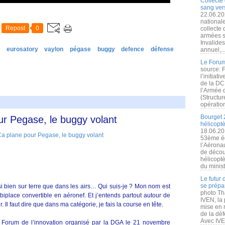
Collecte 
sang vers
22.06.20
nationale
Repost
0
collecte
armées s
Invalide
e
eurosatory
vaylon
pégase
buggy
defence
défense
annuel,..
Le Forum
source: 
l’initiat
de la DC
l’Armée 
(Structur
opération
Bourget 
ur Pegase, le buggy volant
hélicopt
18.06.20
53ème éd
l’Aérona
de découv
hélicopt
du minist
Le futur
se prépa
si bien sur terre que dans les airs… Qui suis-je ? Mon nom est
photo Th
 biplace convertible en aéronef. Et j’entends partout autour de
IVEN, la 
. Il faut dire que dans ma catégorie, je fais la course en tête.
mise en r
de la dé
Avec IVEN
 au Forum de l’innovation organisé par la DGA le 21 novembre