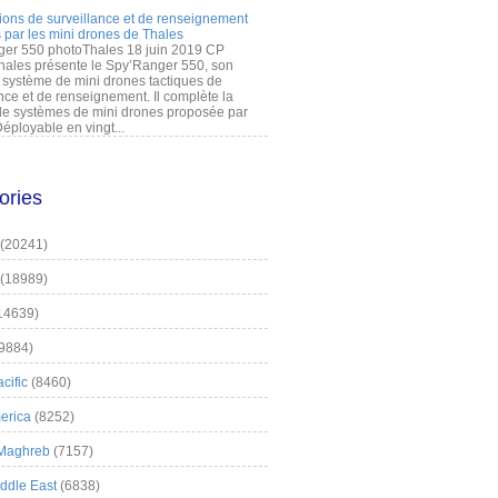
ions de surveillance et de renseignement
 par les mini drones de Thales
er 550 photoThales 18 juin 2019 CP
hales présente le Spy’Ranger 550, son
système de mini drones tactiques de
nce et de renseignement. Il complète la
 systèmes de mini drones proposée par
éployable en vingt...
ories
(20241)
(18989)
14639)
9884)
cific
(8460)
erica
(8252)
 Maghreb
(7157)
iddle East
(6838)