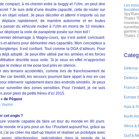
e compact, à mi-chemin entre le buggy et l’Ulm, on peut dire
Les miss
cret ? Je suis doté d’une double capacité, celle de rouler sur
boostées
Spy’Rang
 en objet volant. Je peux décoller et atterrir n’importe où sur
Thales T
 déplace rapidement, de manière autonome et en toutes
nouveau 
x passer du véhicule routier à l’Ulm en moins de 10 minutes.
surveilla
gamme de
ur déployer la voile de parapente posée sur mon toit !
Thales. D
premier démarrage à Magny-cours, qui s’est avéré concluant.
iers et aériens pour démontrer mes capacités. Mon concepteur a
ongtemps. Il est confiant. Tout comme la DGA d’ailleurs. Pour
 déjà adopté. Je peux être utilisé par les armées et les forces
Categ
filtration discrète sous voile. Si je veux en effet m’approcher
oupe le moteur et me pose tout près en silence.
Défense
ur des terrains accidentés, comme lors de franchissement de
ier car bientôt, les secours pourront faire appel à moi en cas
Defence
pour intervenir rapidement dans des endroits sinistrés. Je peux
France
(
our surveiller des zones sensibles. Pour l’instant, je ne suis
avoir plein de petits frères d’ici 2015.
Europe
(
a » de Pégase
Asia & Pa
r cet engin ?
North Am
iture volante capable de faire un tour du monde en 80 jours.
Africa &
 le monde m’a pris pour un fou ! Pourtant aujourd’hui, grâce au
, j’ai pu créer ma start-up Vaylon et réaliser un prototype avec
Gulf & M
us avons sélectionnées, spécialisées dans le monde de la