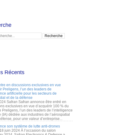
rche
es Récents
ntre en discussions exclusives en vue
r Preligens, l’un des leaders de
gence artificielle pour les secteurs de
tial et de la défense
2024 Safran Safran annonce être entré en
ons exclusives en vue d’acquérir 100 % du
e Preligens, l’un des leaders de l’intelligence
lle (IA) dédiée aux industries de l’aérospatial
défense, pour une valeur d’entreprise...
ance son système de lutte anti-drones
 18 juin 2024 À l’occasion du salon
ry 2024, Safran Electronics & Defense a