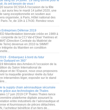
de sang du 14 juillet : Le sang donné pour le
é, ils ont besoin de vous !
20 source DCSSA À l'occasion de la fête
, qui aura lieu le mardi 14 juillet 2020, une
 de sang exceptionnelle en soutien aux
era organisée, à Paris, Hôtel national des
s Paris 7e, de 10h à 17h30. Rendez-vous
.
 Entreprises Défense 2019
FED Manifestation biennale créée en 1989 à
ive conjointe de la CCI Val-d’Oise/ Yvelines et
MAT (Direction Centrale du Matériel de
de Terre) devenue en 2010 la SIMMT
e Intégrée du Maintien en condition
nelle...
2019 - Embarquez à bord du futur
ère Guépard en 360°
19 Ministère des Armées A l’occasion de la
ition du Salon International de
utique et de l’Espace, nous vous proposons
rir la maquette grandeur réelle du futur
ère interarmées léger, exposée sur le stand
ère...
 de la supply chain aéronautique sécurisée
re grâce aux technologies de Thales
ales 17 juin 2019 CP Thales Thales lance
première plateforme digitale assurant la
elation entre industriels de l’aéronautique et
fense et fournisseurs de pièces détachées.
, l’acheteur bénéficie d’un tiers de...