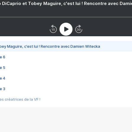
 DiCaprio et Tobey Maguire, c'est lui ! Rencontre avec Dam
bey Maguire, c'est lui ! Rencontre avec Damien Witecka
e 6
e 5
e 4
e 3
s créatrices de la VF !
e 2
e 1
e Mektoub My Love arrive enfin ! Rencontre avec Shaïn Boumedine et Sal