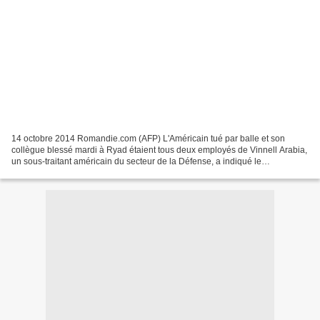
14 octobre 2014 Romandie.com (AFP) L'Américain tué par balle et son
collègue blessé mardi à Ryad étaient tous deux employés de Vinnell Arabia,
un sous-traitant américain du secteur de la Défense, a indiqué le
département d'Etat. Un Américain a été tué...