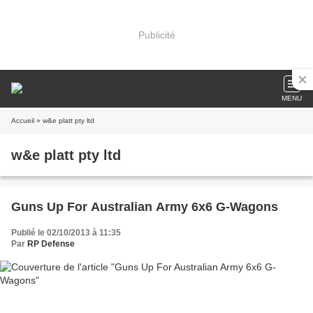
Publicité
MENU
Accueil
» w&e platt pty ltd
w&e platt pty ltd
Guns Up For Australian Army 6x6 G-Wagons
Publié le 02/10/2013 à 11:35
Par
RP Defense