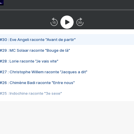
#30 : Eve Angeli raconte "Avant de partir"
#29 : MC Solaar raconte "Bouge de là"
28 : Lorie raconte "Je vais vite"
#27 : Christophe Willem raconte "Jacques a dit"
#26 : Chimène Badi raconte "Entre nous"
#25 : Indochine raconte "3e sexe"
#24 : Zaho raconte "C'est chelou"
#23 : Patrick Bruel raconte "Au café des délices"
#22 : Kyo raconte "Le chemin"