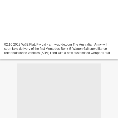
02.10.2013 W&E Platt Pty Ltd - army-guide.com The Australian Army will
soon take delivery of the first Mercedes-Benz G-Wagon 6x6 surveillance
reconnaissance vehicles (SRV) fitted with a new customised weapons suite.
Under Phase 3A of Project Land 121,...