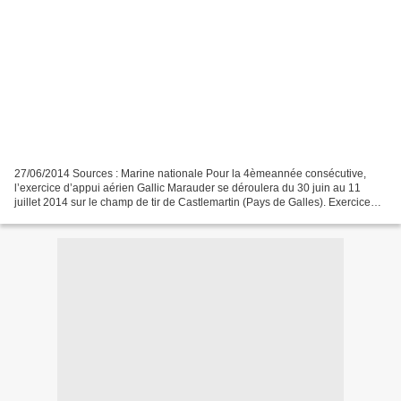
27/06/2014 Sources : Marine nationale Pour la 4èmeannée consécutive,
l’exercice d’appui aérien Gallic Marauder se déroulera du 30 juin au 11
juillet 2014 sur le champ de tir de Castlemartin (Pays de Galles). Exercice
aéroterrestre entre la France et le...