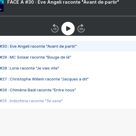
FACE A #30 : Eve Angeli raconte "Avant de partir"
#30 : Eve Angeli raconte "Avant de partir"
#29 : MC Solaar raconte "Bouge de là"
28 : Lorie raconte "Je vais vite"
#27 : Christophe Willem raconte "Jacques a dit"
#26 : Chimène Badi raconte "Entre nous"
#25 : Indochine raconte "3e sexe"
#24 : Zaho raconte "C'est chelou"
#23 : Patrick Bruel raconte "Au café des délices"
#22 : Kyo raconte "Le chemin"