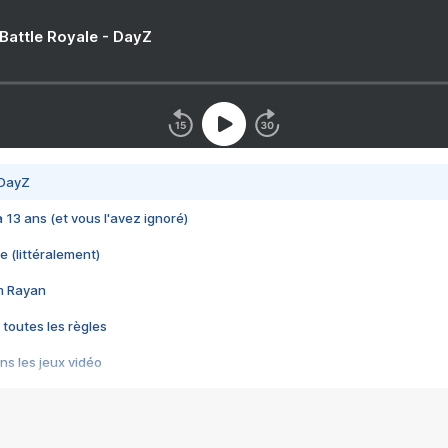
 Battle Royale - DayZ
 DayZ
 a 13 ans (et vous l'avez ignoré)
e (littéralement)
im Rayan
 toutes les règles
s les jeux vidéo
us choquant de Rockstar ? - Le scandale BULLY
e plus moche de Steam