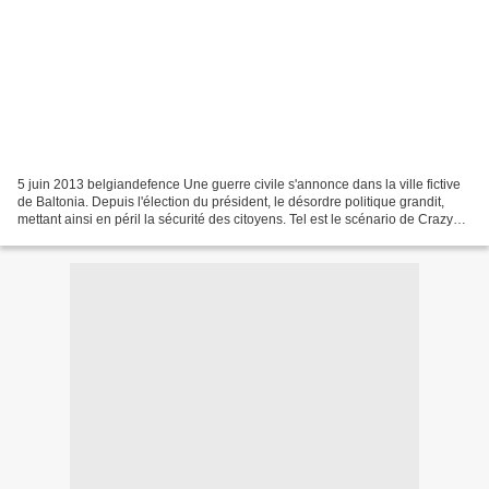
5 juin 2013 belgiandefence Une guerre civile s'annonce dans la ville fictive
de Baltonia. Depuis l'élection du président, le désordre politique grandit,
mettant ainsi en péril la sécurité des citoyens. Tel est le scénario de Crazy
Trip : un exercice d'évacuation...