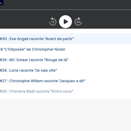
#30 : Eve Angeli raconte "Avant de partir"
48 "L'Odyssée" de Christopher Nolan
#29 : MC Solaar raconte "Bouge de là"
28 : Lorie raconte "Je vais vite"
#27 : Christophe Willem raconte "Jacques a dit"
#26 : Chimène Badi raconte "Entre nous"
#25 : Indochine raconte "3e sexe"
#24 : Zaho raconte "C'est chelou"
#23 : Patrick Bruel raconte "Au café des délices"