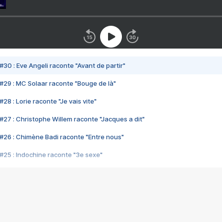
#30 : Eve Angeli raconte "Avant de partir"
#29 : MC Solaar raconte "Bouge de là"
28 : Lorie raconte "Je vais vite"
#27 : Christophe Willem raconte "Jacques a dit"
#26 : Chimène Badi raconte "Entre nous"
#25 : Indochine raconte "3e sexe"
#24 : Zaho raconte "C'est chelou"
#23 : Patrick Bruel raconte "Au café des délices"
#22 : Kyo raconte "Le chemin"