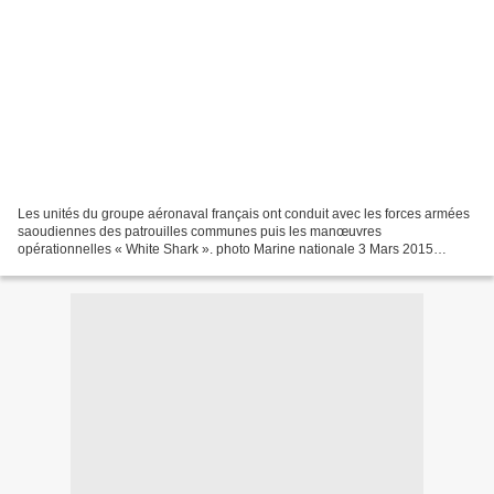
Les unités du groupe aéronaval français ont conduit avec les forces armées
saoudiennes des patrouilles communes puis les manœuvres
opérationnelles « White Shark ». photo Marine nationale 3 Mars 2015
Source : Marine Nationale Le groupe aéronaval (GAN)...