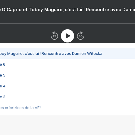
 DiCaprio et Tobey Maguire, c'est lui ! Rencontre avec Dam
bey Maguire, c'est lui ! Rencontre avec Damien Witecka
e 6
e 5
e 4
e 3
s créatrices de la VF !
e 2
e 1