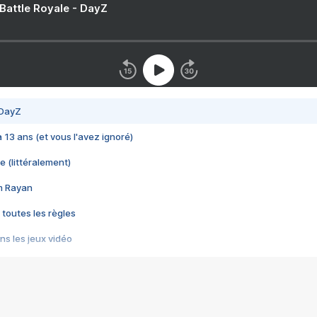
 Battle Royale - DayZ
 DayZ
 a 13 ans (et vous l'avez ignoré)
e (littéralement)
im Rayan
 toutes les règles
s les jeux vidéo
us choquant de Rockstar ? - Le scandale BULLY
e plus moche de Steam
du RÊVE tourne au CAUCHEMAR