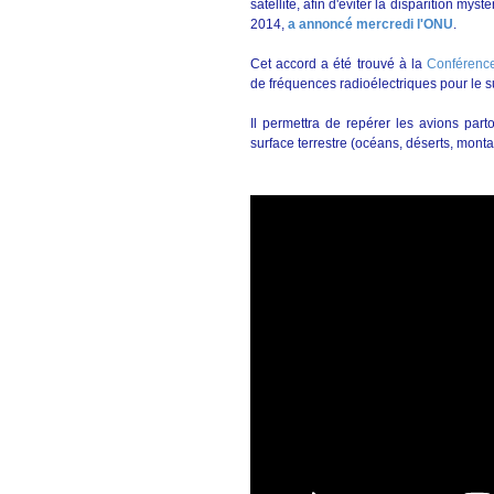
satellite, afin d'éviter la disparition m
2014,
a annoncé mercredi l'ONU
.
Cet accord a été trouvé à la
Conférenc
de fréquences radioélectriques pour le sui
Il permettra de repérer les avions par
surface terrestre (océans, déserts, mont