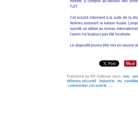
monde, y compris au-dessus des zones 
l'UIT.
Cet accord intervient à la suite de la d
Airlines assurant la liaison Kuala Lum
suscité un débat au niveau international 
l'avion n'a toujours pas été localisée.
Le dispositif pourra être mis en oeuvre 
Published by RP Defense
dans
onu
avi
défense sécurité
industrie
itu
satellit
commenter cet article
…