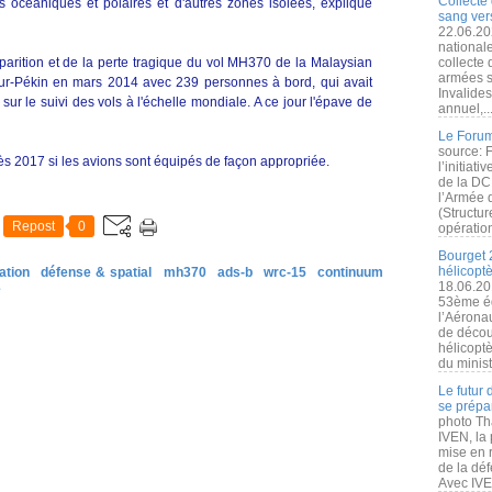
Collecte 
océaniques et polaires et d'autres zones isolées, explique
sang vers
22.06.20
nationale
isparition et de la perte tragique du vol MH370 de la Malaysian
collecte
armées s
pur-Pékin en mars 2014 avec 239 personnes à bord, qui avait
Invalide
sur le suivi des vols à l'échelle mondiale. A ce jour l'épave de
annuel,..
Le Forum
source: 
dès 2017 si les avions sont équipés de façon appropriée.
l’initiat
de la DC
l’Armée 
(Structur
Repost
0
opération
Bourget 
hélicopt
ation
défense & spatial
mh370
ads-b
wrc-15
continuum
18.06.20
e
53ème éd
l’Aérona
de découv
hélicopt
du minist
Le futur
se prépa
photo Th
IVEN, la 
mise en r
de la dé
Avec IVEN