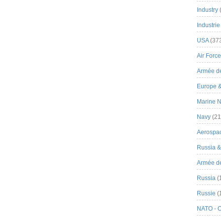
Industry
Industrie
USA
(37
Air Force
Armée de
Europe 
Marine N
Navy
(21
Aerospa
Russia 
Armée de 
Russia
(
Russie
(
NATO - 