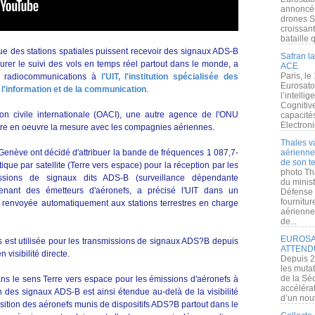
annoncé l
drones S
croissan
bataille q
que des stations spatiales puissent recevoir des signaux ADS-B
Safran la
urer le suivi des vols en temps réel partout dans le monde, a
ACE
Paris, le
es radiocommunications à
l'UIT, l'institution spécialisée des
Eurosato
 l'information et de la communication
.
l’intelli
Cognitive
ation civile internationale (OACI), une autre agence de l'ONU
capacité
Electroni
tre en oeuvre la mesure avec les compagnies aériennes.
Thales v
 Genève ont décidé d'attribuer la bande de fréquences 1 087,7-
aérienne 
de son te
ue par satellite (Terre vers espace) pour la réception par les
photo Th
missions de signaux dits ADS-B (surveillance dépendante
du minist
enant des émetteurs d'aéronefs, a précisé l'UIT dans un
Défense 
fournitu
 renvoyée automatiquement aux stations terrestres en charge
aérienne
de...
EUROSAT
 est utilisée pour les transmissions de signaux ADS?B depuis
ATTEND
 visibilité directe.
Depuis 2
les muta
de la Sé
ns le sens Terre vers espace pour les émissions d'aéronefs à
accélérat
on des signaux ADS-B est ainsi étendue au-delà de la visibilité
d’un nouv
osition des aéronefs munis de dispositifs ADS?B partout dans le