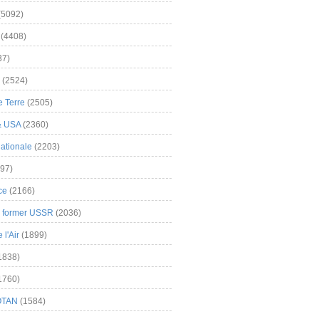
(5092)
(4408)
37)
(2524)
 Terre
(2505)
& USA
(2360)
ationale
(2203)
97)
ce
(2166)
& former USSR
(2036)
l'Air
(1899)
1838)
1760)
OTAN
(1584)