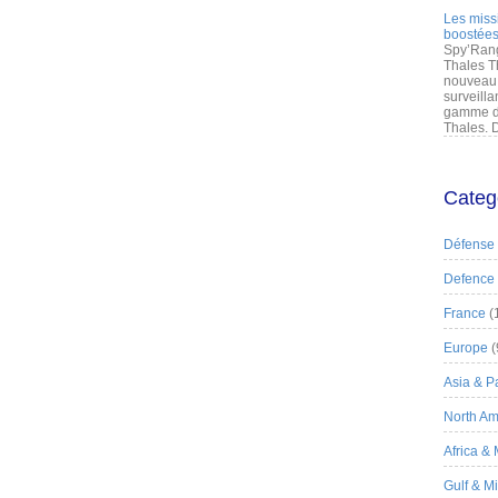
Les miss
boostées
Spy’Rang
Thales T
nouveau 
surveilla
gamme de
Thales. D
Categ
Défense
Defence
France
(
Europe
(
Asia & Pa
North Am
Africa &
Gulf & M