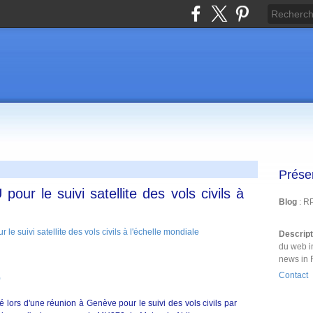
Prése
pour le suivi satellite des vols civils à
Blog
: R
Descrip
du web i
news in 
Contact
)
 lors d'une réunion à Genève pour le suivi des vols civils par