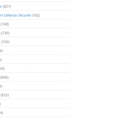
er
(827)
m Défense Sécurité
(782)
(748)
A
(730)
y
(726)
5)
5)
54)
(646)
9)
(615)
)
4)