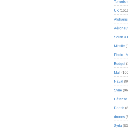
Terroris
UK
(151
Afghanist
Aéronau
South & 
Missile
(
Photo - 
Budget
(
Mali
(100
Naval
(9
Syrie
(96
Défense 
Daesh
(8
drones
(
Syria
(83