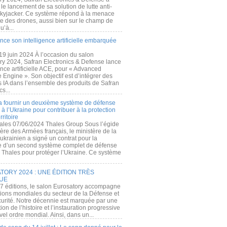
e lancement de sa solution de lutte anti-
kyjacker. Ce système répond à la menace
te des drones, aussi bien sur le champ de
u’à...
nce son intelligence artificielle embarquée
 19 juin 2024 À l’occasion du salon
ry 2024, Safran Electronics & Defense lance
gence artificielle ACE, pour « Advanced
 Engine ». Son objectif est d’intégrer des
s IA dans l’ensemble des produits de Safran
cs...
a fournir un deuxième système de défense
à l’Ukraine pour contribuer à la protection
rritoire
ales 07/06/2024 Thales Group Sous l’égide
ère des Armées français, le ministère de la
ukrainien a signé un contrat pour la
re d’un second système complet de défense
 Thales pour protéger l’Ukraine. Ce système
ORY 2024 : UNE ÉDITION TRÈS
UE
7 éditions, le salon Eurosatory accompagne
tions mondiales du secteur de la Défense et
curité. Notre décennie est marquée par une
ion de l’histoire et l’instauration progressive
el ordre mondial. Ainsi, dans un...