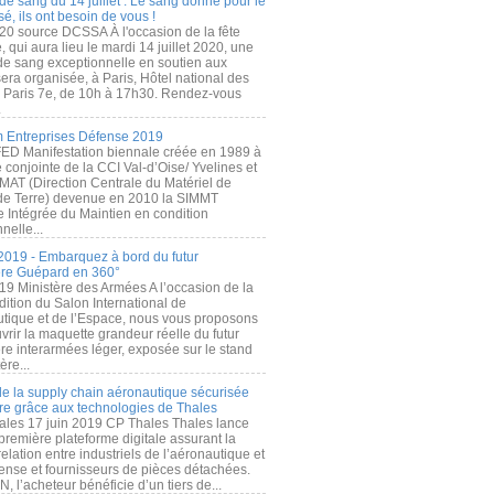
de sang du 14 juillet : Le sang donné pour le
é, ils ont besoin de vous !
20 source DCSSA À l'occasion de la fête
, qui aura lieu le mardi 14 juillet 2020, une
 de sang exceptionnelle en soutien aux
era organisée, à Paris, Hôtel national des
s Paris 7e, de 10h à 17h30. Rendez-vous
.
 Entreprises Défense 2019
FED Manifestation biennale créée en 1989 à
ive conjointe de la CCI Val-d’Oise/ Yvelines et
MAT (Direction Centrale du Matériel de
de Terre) devenue en 2010 la SIMMT
e Intégrée du Maintien en condition
nelle...
2019 - Embarquez à bord du futur
ère Guépard en 360°
19 Ministère des Armées A l’occasion de la
ition du Salon International de
utique et de l’Espace, nous vous proposons
rir la maquette grandeur réelle du futur
ère interarmées léger, exposée sur le stand
ère...
 de la supply chain aéronautique sécurisée
re grâce aux technologies de Thales
ales 17 juin 2019 CP Thales Thales lance
première plateforme digitale assurant la
elation entre industriels de l’aéronautique et
fense et fournisseurs de pièces détachées.
, l’acheteur bénéficie d’un tiers de...