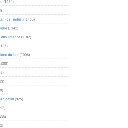
me
(1584)
3)
an (def. indus.)
(1465)
tique
(1342)
Latin America
(1182)
1126)
Video du jour
(1096)
1055)
9)
63)
0)
& Spatial
(925)
92)
838)
3)