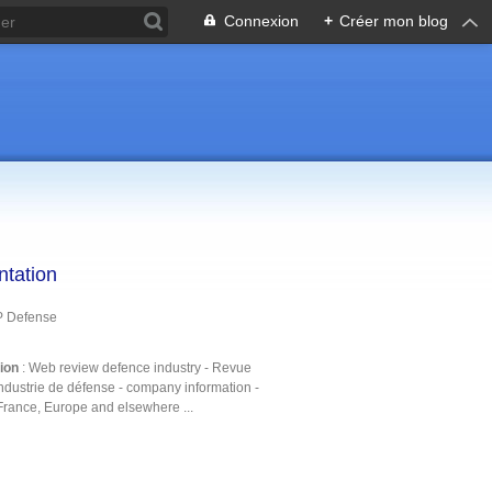
Connexion
+
Créer mon blog
ntation
P Defense
tion
: Web review defence industry - Revue
ndustrie de défense - company information -
France, Europe and elsewhere ...