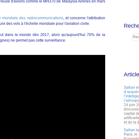
ystérieuse d'avions comme le MH370 de Malaysia Airlines en mars
e mondiale des radiocommunications
, et concerne l'attribution
vi des vols à l'échelle mondiale pour l'aviation civile.
Reche
tout dans le monde dès 2017, alors qu'aujourd'hui 70% de la
agnes) ne permet pas cette surveillance.
Articl
Safran e
d’acquéri
l’intelli
l’aérospa
24 juin 
discussi
capital d
artificie
et de la 
Safran l
Paris, le
Eurosato