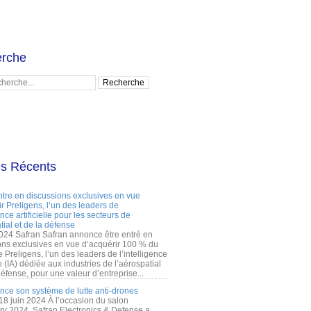
rche
es Récents
ntre en discussions exclusives en vue
r Preligens, l’un des leaders de
gence artificielle pour les secteurs de
tial et de la défense
2024 Safran Safran annonce être entré en
ons exclusives en vue d’acquérir 100 % du
e Preligens, l’un des leaders de l’intelligence
lle (IA) dédiée aux industries de l’aérospatial
défense, pour une valeur d’entreprise...
ance son système de lutte anti-drones
 18 juin 2024 À l’occasion du salon
ry 2024, Safran Electronics & Defense a