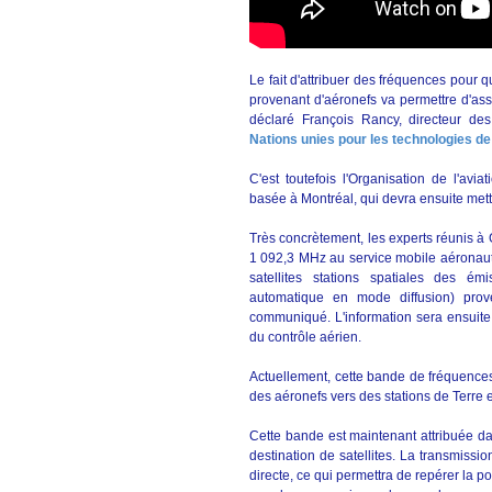
Le fait d'attribuer des fréquences pour 
provenant d'aéronefs va permettre d'ass
déclaré François Rancy, directeur d
Nations unies pour les technologies de
C'est toutefois l'Organisation de l'avi
basée à Montréal, qui devra ensuite met
Très concrètement, les experts réunis à
1 092,3 MHz au service mobile aéronautiq
satellites stations spatiales des é
automatique en mode diffusion) prov
communiqué. L'information sera ensuite
du contrôle aérien.
Actuellement, cette bande de fréquences
des aéronefs vers des stations de Terre en
Cette bande est maintenant attribuée da
destination de satellites. La transmissi
directe, ce qui permettra de repérer la p