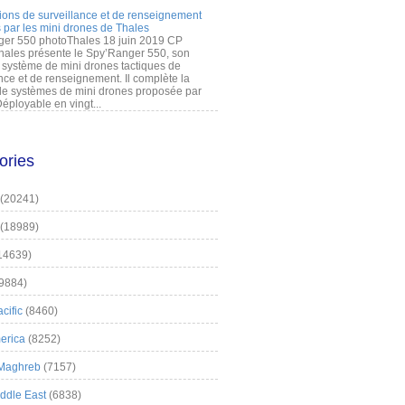
ions de surveillance et de renseignement
 par les mini drones de Thales
er 550 photoThales 18 juin 2019 CP
hales présente le Spy’Ranger 550, son
système de mini drones tactiques de
nce et de renseignement. Il complète la
 systèmes de mini drones proposée par
éployable en vingt...
ories
(20241)
(18989)
14639)
9884)
cific
(8460)
erica
(8252)
 Maghreb
(7157)
iddle East
(6838)