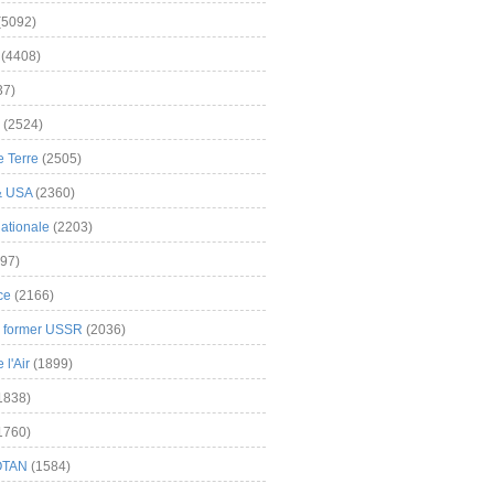
(5092)
(4408)
37)
(2524)
 Terre
(2505)
& USA
(2360)
ationale
(2203)
97)
ce
(2166)
& former USSR
(2036)
l'Air
(1899)
1838)
1760)
OTAN
(1584)