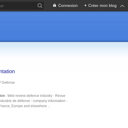
Connexion
+
Créer mon blog
ntation
P Defense
tion
: Web review defence industry - Revue
ndustrie de défense - company information -
France, Europe and elsewhere ...