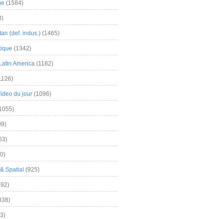
me
(1584)
3)
an (def. indus.)
(1465)
tique
(1342)
Latin America
(1182)
1126)
Video du jour
(1096)
1055)
9)
63)
0)
& Spatial
(925)
92)
838)
3)