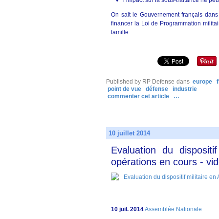
l’impact sur la sous-traitance ne peu
On sait le Gouvernement français dan
financer la Loi de Programmation milita
famille.
Published by RP Defense
dans
europe
point de vue
défense
industrie
commenter cet article
…
10 juillet 2014
Evaluation du dispositi
opérations en cours - v
10 juil. 2014
Assemblée Nationale