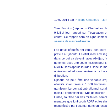
10.07.2014 par
Philippe Chapleau - Lig
Yves Fromion (député du Cher) et son h
9 juillet leur rapport sur "l’évaluation 
cours". Ce rapport sera en ligne samedi
séance de mercredi matin
.
Les deux députés ont voulu dès leurs pr
prévue à Djibouti". En effet, il est envis
dans ce qui va devenir, avec Abidjan, 
hommes, avec une seule mission pour l’ar
RIAOM sans appuis lourds ! Donc, la moi
opérationnel et sans réviser à la ba
djiboutien.
Djibouti ne peut être une variable d’a
effectifs soient fixés à 1 300 hommes 
garnison). Le contrat opérationnel serai
mais lui permettant tout type de mission.
L’idée, soufflée par des militaires, sem
menaces que font courir AQPA et les she
(concrétisée par l’attentat dans un resta