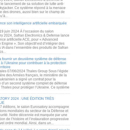
e lancement de sa solution de lutte anti-
kyjacker. Ce système répond à la menace
te des drones, aussi bien sur le champ de
u’à...
nce son intelligence artificielle embarquée
 19 juin 2024 À l’occasion du salon
ry 2024, Safran Electronics & Defense lance
gence artificielle ACE, pour « Advanced
 Engine ». Son objectif est d’intégrer des
s IA dans l’ensemble des produits de Safran
cs...
a fournir un deuxième système de défense
à l’Ukraine pour contribuer à la protection
rritoire
ales 07/06/2024 Thales Group Sous l’égide
ère des Armées français, le ministère de la
ukrainien a signé un contrat pour la
re d’un second système complet de défense
 Thales pour protéger l’Ukraine. Ce système
ORY 2024 : UNE ÉDITION TRÈS
UE
7 éditions, le salon Eurosatory accompagne
tions mondiales du secteur de la Défense et
curité. Notre décennie est marquée par une
ion de l’histoire et l’instauration progressive
el ordre mondial. Ainsi, dans un...