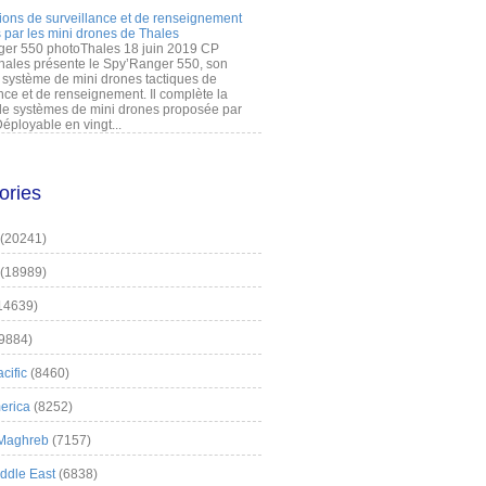
ions de surveillance et de renseignement
 par les mini drones de Thales
er 550 photoThales 18 juin 2019 CP
hales présente le Spy’Ranger 550, son
système de mini drones tactiques de
nce et de renseignement. Il complète la
 systèmes de mini drones proposée par
éployable en vingt...
ories
(20241)
(18989)
14639)
9884)
cific
(8460)
erica
(8252)
 Maghreb
(7157)
iddle East
(6838)