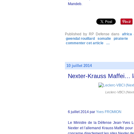
Mandeb.
Published by RP Defense
dans
africa
gwendal rouillard
somalie
piraterie
commenter cet article
…
10 juillet 2014
Nexter-Krauss Maffei… la
Leclerc-VBCI (Nex
6 juillet 2014 par
Yves FROMION
Le Ministre de la Défense Jean-Yves Le
Nexter et l’allemand Krauss Maffei pour «
concerne directement les sites Nexter d