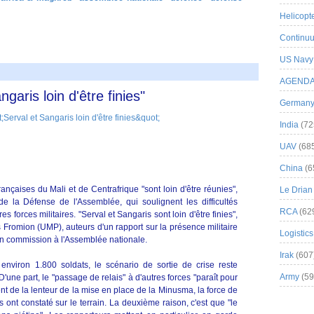
Helicopt
Continuu
US Navy
AGEND
garis loin d'être finies"
German
India
(72
UAV
(68
China
(6
rançaises du Mali et de Centrafrique "sont loin d'être réunies",
Le Drian
 la Défense de l'Assemblée, qui soulignent les difficultés
RCA
(62
s forces militaires. "Serval et Sangaris sont loin d'être finies",
 Fromion (UMP), auteurs d'un rapport sur la présence militaire
Logistics
en commission à l'Assemblée nationale.
Irak
(607
viron 1.800 soldats, le scénario de sortie de crise reste
Army
(59
D'une part, le "passage de relais" à d'autres forces "paraît pour
t de la lenteur de la mise en place de la Minusma, la force de
ls ont constaté sur le terrain. La deuxième raison, c'est que "le