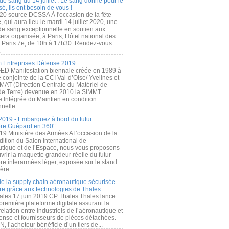
de sang du 14 juillet : Le sang donné pour le
é, ils ont besoin de vous !
20 source DCSSA À l'occasion de la fête
, qui aura lieu le mardi 14 juillet 2020, une
 de sang exceptionnelle en soutien aux
era organisée, à Paris, Hôtel national des
s Paris 7e, de 10h à 17h30. Rendez-vous
.
 Entreprises Défense 2019
FED Manifestation biennale créée en 1989 à
ive conjointe de la CCI Val-d’Oise/ Yvelines et
MAT (Direction Centrale du Matériel de
de Terre) devenue en 2010 la SIMMT
e Intégrée du Maintien en condition
nelle...
2019 - Embarquez à bord du futur
ère Guépard en 360°
19 Ministère des Armées A l’occasion de la
ition du Salon International de
utique et de l’Espace, nous vous proposons
rir la maquette grandeur réelle du futur
ère interarmées léger, exposée sur le stand
ère...
 de la supply chain aéronautique sécurisée
re grâce aux technologies de Thales
ales 17 juin 2019 CP Thales Thales lance
première plateforme digitale assurant la
elation entre industriels de l’aéronautique et
fense et fournisseurs de pièces détachées.
, l’acheteur bénéficie d’un tiers de...