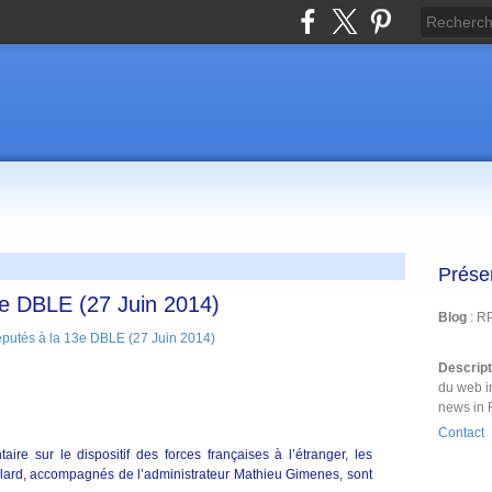
Prése
3e DBLE (27 Juin 2014)
Blog
: R
Descrip
du web i
news in 
Contact
re sur le dispositif des forces françaises à l’étranger, les
lard, accompagnés de l’administrateur Mathieu Gimenes, sont