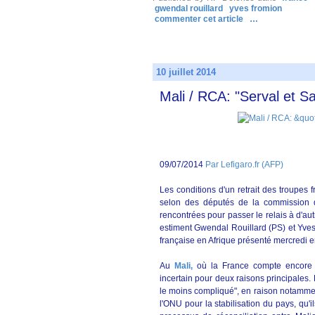
gwendal rouillard
yves fromion
commenter cet article
…
10 juillet 2014
Mali / RCA: "Serval et San
09/07/2014
Par Lefigaro.fr (AFP)
Les conditions d'un retrait des troupes f
selon des députés de la commission de
rencontrées pour passer le relais à d'autre
estiment Gwendal Rouillard (PS) et Yves
française en Afrique présenté mercredi 
Au
Mali,
où la France compte encore en
incertain pour deux raisons principales. 
le moins compliqué", en raison notammen
l'ONU pour la stabilisation du pays, qu'i