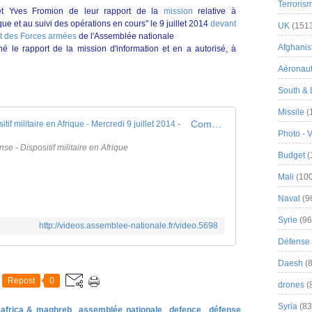
Terroris
 et Yves Fromion de leur rapport de la
mission
relative à
rique et au suivi des opérations en cours" le 9 juillet 2014
devant
UK
(151
et des Forces armées
de l'Assemblée nationale
Afghanist
 le rapport de la mission d'information et en a autorisé, à
Aéronau
South & 
Missile
(
Commission de la Défense : Dispositif militaire en Afrique - Mercredi 9 juillet 2014 -
Photo - 
 - Dispositif militaire en Afrique
Budget
(
Mali
(100
Naval
(9
Syrie
(96
http://videos.assemblee-nationale.fr/video.5698
Défense 
Daesh
(8
Repost
0
drones
(
Syria
(83
africa & maghreb
assemblée nationale
defence
défense