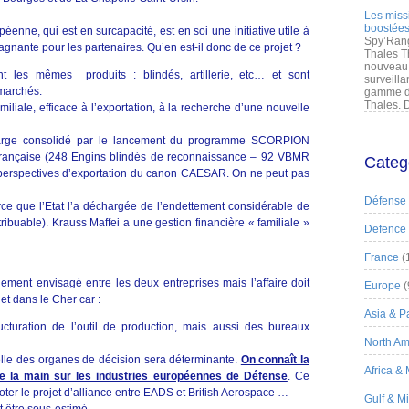
Les miss
boostées
éenne, qui est en surcapacité, est en soi une initiative utile à
Spy’Rang
agnante pour les partenaires. Qu’en est-il donc de ce projet ?
Thales T
nouveau 
nt les mêmes produits : blindés, artillerie, etc… et sont
surveilla
marchés.
gamme de
Thales. D
iliale, efficace à l’exportation, à la recherche d’une nouvelle
harge consolidé par le lancement du programme SCORPION
 française (248 Engins blindés de reconnaissance – 92 VBMR
Categ
 perspectives d’exportation du canon CAESAR. On ne peut pas
Défense
rce que l’Etat l’a déchargée de l’endettement considérable de
ribuable). Krauss Maffei a une gestion financière « familiale »
Defence
France
(
ement envisagé entre les deux entreprises mais l’affaire doit
Europe
(
et dans le Cher car :
Asia & Pa
ucturation de l’outil de production, mais aussi des bureaux
North Am
lle des organes de décision sera déterminante.
On connaît la
Africa &
e la main sur les industries européennes de Défense
. Ce
apoter le projet d’alliance entre EADS et British Aerospace …
Gulf & M