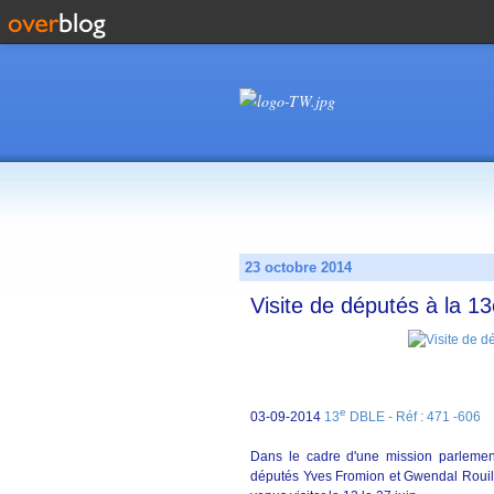
23 octobre 2014
Visite de députés à la 1
e
03-09-2014
13
DBLE - Réf : 471 -606
Dans le cadre d'une mission parlementai
députés Yves Fromion et Gwendal Rouil