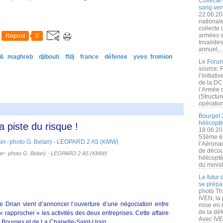
Collecte 
sang vers
22.06.20
nationale
collecte
armées s
Repost
0
Invalide
annuel,..
 & maghreb
djibouti
ffdj
france
défense
yves fromion
Le Forum
source: 
l’initiat
de la DC
l’Armée 
(Structur
opération
Bourget 
hélicopt
 piste du risque !
18.06.20
53ème éd
l’Aérona
de découv
ter- photo G. Belan) - LEOPARD 2 A5 (KMW)
hélicopt
du minist
Le futur
se prépa
photo Th
IVEN, la 
 Drian vient d’annoncer l’ouverture d’une négociation entre
mise en r
de la dé
 rapprocher » les activités des deux entreprises. Cette affaire
Avec IVEN
e Bourges et de La Chapelle-Saint-Ursin.