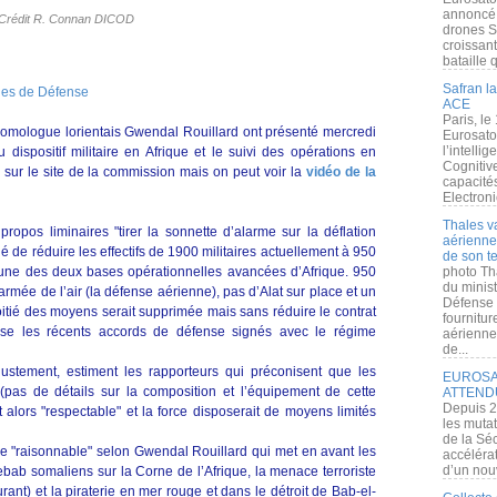
annoncé l
Crédit R. Connan DICOD
drones S
croissan
bataille q
Safran la
nes de Défense
ACE
Paris, le
omologue lorientais Gwendal Rouillard ont présenté mercredi
Eurosato
l’intelli
du dispositif militaire en Afrique et le suivi des opérations en
Cognitive
 sur le site de la commission mais on peut voir la
vidéo de la
capacité
Electroni
Thales v
opos liminaires "tirer la sonnette d’alarme sur la déflation
aérienne 
agé de réduire les effectifs de 1900 militaires actuellement à 950
de son te
l’une des deux bases opérationnelles avancées d’Afrique. 950
photo Th
du minist
mée de l’air (la défense aérienne), pas d’Alat sur place et un
Défense 
tié des moyens serait supprimée mais sans réduire le contrat
fournitu
isse les récents accords de défense signés avec le régime
aérienne
de...
justement, estiment les rapporteurs qui préconisent que les
EUROSAT
(pas de détails sur la composition et l’équipement de cette
ATTEND
Depuis 2
t alors "respectable" et la force disposerait de moyens limités
les muta
de la Sé
ble "raisonnable" selon Gwendal Rouillard qui met en avant les
accélérat
d’un nouv
bab somaliens sur la Corne de l’Afrique, la menace terroriste
urant) et la piraterie en mer rouge et dans le détroit de Bab-el-