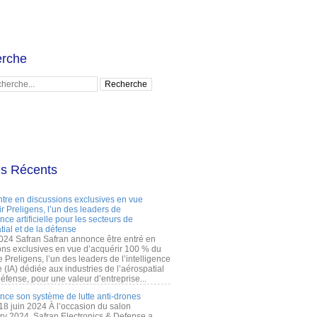
rche
es Récents
ntre en discussions exclusives en vue
r Preligens, l’un des leaders de
gence artificielle pour les secteurs de
tial et de la défense
2024 Safran Safran annonce être entré en
ons exclusives en vue d’acquérir 100 % du
e Preligens, l’un des leaders de l’intelligence
lle (IA) dédiée aux industries de l’aérospatial
défense, pour une valeur d’entreprise...
ance son système de lutte anti-drones
 18 juin 2024 À l’occasion du salon
ry 2024, Safran Electronics & Defense a