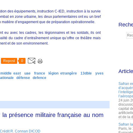
ation des équipements, instruction C-IED, instruction à la survie
ombat en zone urbaine, les deux parlementaires ont eu un bref
n matière d’engagement que de préparation opérationnelle.
Reche
eu avec les cadres, les légionnaires et les soldats, ils ont
alité du cadre d’entraînement unique qu’offre ce théâtre mais
ment et de son environnement.
Repost
0
Articl
 middle east
uae
france
légion etrangère
13dble
yves
ationale
défense
defence
Safran e
d’acquéri
l’intelli
l’aérospa
24 juin 
discussi
capital d
artificie
er la présence militaire française au nom
et de la 
Safran l
Paris, le
Eurosato