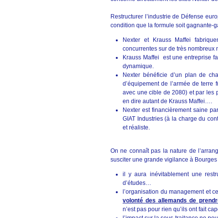
Restructurer l’industrie de Défense europ
condition que la formule soit gagnante-g
Nexter et Krauss Maffei fabrique
concurrentes sur de très nombreux 
Krauss Maffei est une entreprise fam
dynamique.
Nexter bénéficie d’un plan de c
d’équipement de l’armée de terre
avec une cible de 2080) et par les
en dire autant de Krauss Maffei….
Nexter est financièrement saine pa
GIAT Industries (à la charge du cont
et réaliste.
On ne connaît pas la nature de l’arrang
susciter une grande vigilance à Bourges 
il y aura inévitablement une restr
d’études…
l’organisation du management et ce
volonté des allemands de prendr
n’est pas pour rien qu’ils ont fait c