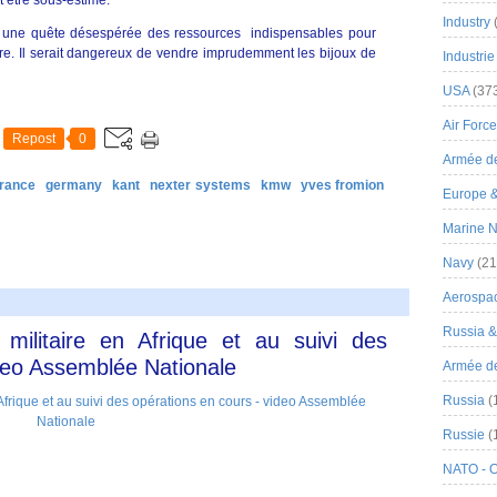
t être sous-estimé.
Industry
s une quête désespérée des ressources indispensables pour
ire. Il serait dangereux de vendre imprudemment les bijoux de
Industrie
USA
(37
Air Force
Repost
0
Armée de
france
germany
kant
nexter systems
kmw
yves fromion
Europe 
Marine N
Navy
(21
Aerospa
Russia 
f militaire en Afrique et au suivi des
ideo Assemblée Nationale
Armée de 
Russia
(
Russie
(
NATO - 