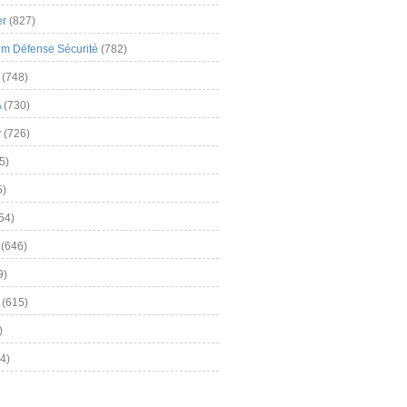
er
(827)
m Défense Sécurité
(782)
(748)
A
(730)
y
(726)
5)
5)
54)
(646)
9)
(615)
)
4)