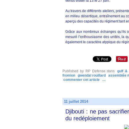
venus visiter la 13 le 27 juin.
Au travers de différents ateliers, présent
en milieu désertique, entraînement au c
aperçu des capacités du régiment tant e
Grâce aux nombreux échanges qu’ils ont 
mesuré l’enthousiasme des unités, la qu
également le caractère atypique du régi
Published by RP Defense
dans
gulf &
fromion
gwendal rouillard
assemblée n
commenter cet article
…
11 juillet 2014
Djibouti : ne pas sacrifi
du redéploiement