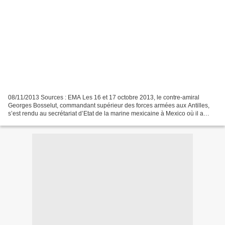
08/11/2013 Sources : EMA Les 16 et 17 octobre 2013, le contre-amiral
Georges Bosselut, commandant supérieur des forces armées aux Antilles,
s’est rendu au secrétariat d’Etat de la marine mexicaine à Mexico où il a
participé à un groupe de travail opérationnel...