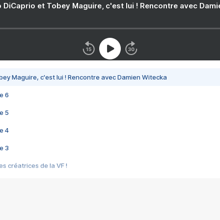
 DiCaprio et Tobey Maguire, c'est lui ! Rencontre avec Dam
bey Maguire, c'est lui ! Rencontre avec Damien Witecka
e 6
e 5
e 4
e 3
s créatrices de la VF !
e 2
e 1
e Mektoub My Love arrive enfin ! Rencontre avec Shaïn Boumedine et Sal