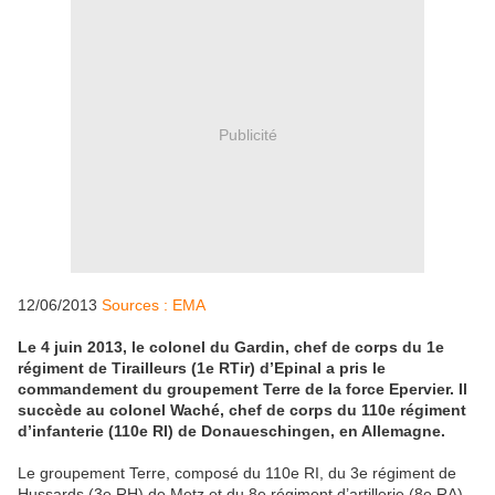
Publicité
12/06/2013
Sources : EMA
Le 4 juin 2013, le colonel du Gardin, chef de corps du 1e
régiment de Tirailleurs (1e RTir) d’Epinal a pris le
commandement du groupement Terre de la force Epervier. Il
succède au colonel Waché, chef de corps du 110e régiment
d’infanterie (110e RI) de Donaueschingen, en Allemagne.
Le groupement Terre, composé du 110e RI, du 3e régiment de
Hussards (3e RH) de Metz et du 8e régiment d’artillerie (8e RA)