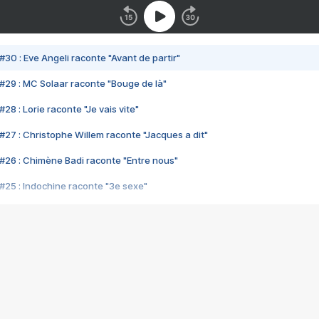
#30 : Eve Angeli raconte "Avant de partir"
#29 : MC Solaar raconte "Bouge de là"
28 : Lorie raconte "Je vais vite"
#27 : Christophe Willem raconte "Jacques a dit"
#26 : Chimène Badi raconte "Entre nous"
#25 : Indochine raconte "3e sexe"
#24 : Zaho raconte "C'est chelou"
#23 : Patrick Bruel raconte "Au café des délices"
#22 : Kyo raconte "Le chemin"
#21 : Nolwenn Leroy raconte "Cassé"
#20 : Patrick Hernandez raconte "Born to be alive"