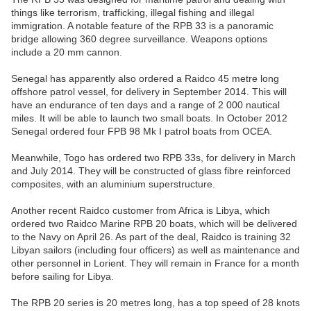
things like terrorism, trafficking, illegal fishing and illegal
immigration. A notable feature of the RPB 33 is a panoramic
bridge allowing 360 degree surveillance. Weapons options
include a 20 mm cannon.
Senegal has apparently also ordered a Raidco 45 metre long
offshore patrol vessel, for delivery in September 2014. This will
have an endurance of ten days and a range of 2 000 nautical
miles. It will be able to launch two small boats. In October 2012
Senegal ordered four FPB 98 Mk I patrol boats from OCEA.
Meanwhile, Togo has ordered two RPB 33s, for delivery in March
and July 2014. They will be constructed of glass fibre reinforced
composites, with an aluminium superstructure.
Another recent Raidco customer from Africa is Libya, which
ordered two Raidco Marine RPB 20 boats, which will be delivered
to the Navy on April 26. As part of the deal, Raidco is training 32
Libyan sailors (including four officers) as well as maintenance and
other personnel in Lorient. They will remain in France for a month
before sailing for Libya.
The RPB 20 series is 20 metres long, has a top speed of 28 knots