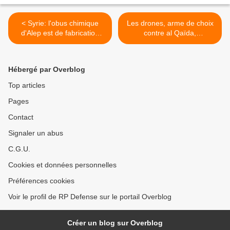
< Syrie: l'obus chimique
Les drones, arme de choix
d'Alep est de fabrication
contre al Qaïda,
artisanale (experts russes)
secondaires en Syrie >
Hébergé par Overblog
Top articles
Pages
Contact
Signaler un abus
C.G.U.
Cookies et données personnelles
Préférences cookies
Voir le profil de RP Defense sur le portail Overblog
Créer un blog sur Overblog