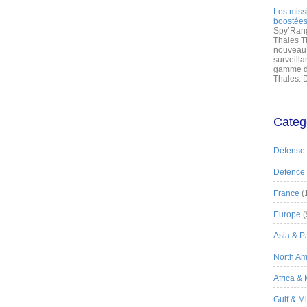
Les miss
boostées
Spy’Rang
Thales T
nouveau 
surveilla
gamme de
Thales. D
Categ
Défense
Defence
France
(
Europe
(
Asia & Pa
North Am
Africa &
Gulf & M