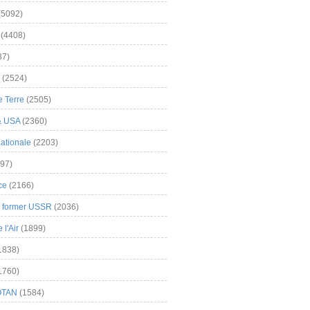
(5092)
(4408)
37)
(2524)
 Terre
(2505)
& USA
(2360)
ationale
(2203)
97)
ce
(2166)
& former USSR
(2036)
l'Air
(1899)
1838)
1760)
OTAN
(1584)