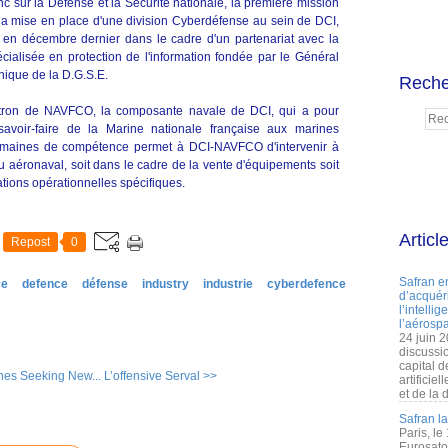
sur la Défense et la Sécurité nationale, la première mission
 la mise en place d'une division Cyberdéfense au sein de DCI,
 en décembre dernier dans le cadre d'un partenariat avec la
ialisée en protection de l'information fondée par le Général
nique de la D.G.S.E.
Reche
patron de NAVFCO, la composante navale de DCI, qui a pour
savoir-faire de la Marine nationale française aux marines
omaines de compétence permet à DCI-NAVFCO d'intervenir à
 aéronaval, soit dans le cadre de la vente d'équipements soit
ations opérationnelles spécifiques.
Articl
Repost
0
Safran e
ce
defence
défense
industry
industrie
cyberdefence
d’acquéri
l’intelli
l’aérospa
24 juin 
discussi
capital d
nes Seeking New...
L’offensive Serval >>
artificie
et de la 
Safran l
Paris, le
Eurosato