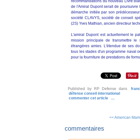
recommandations du nouveau Livre blanc 
de l'Amiral Dupont serait de poursuivre
démarche initiée par son prédécesseur
société CLAVYS, société de conseil spéc
(2S) Yves Mathian, ancien directeur tech
L'amiral Dupont est actuellement le 
mission principale de transmettre le 
étrangères amies. L'étendue de ses d
tous les stades d'un programme naval ou
pour la fourniture de prestations de form
Published by RP Defense
dans
fran
défense conseil international
commenter cet article
…
<< American Mari
commentaires