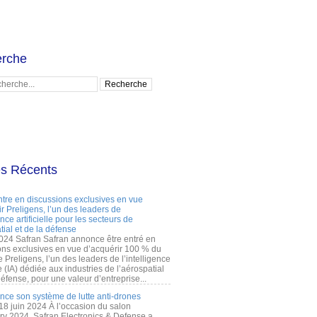
rche
es Récents
ntre en discussions exclusives en vue
r Preligens, l’un des leaders de
gence artificielle pour les secteurs de
tial et de la défense
2024 Safran Safran annonce être entré en
ons exclusives en vue d’acquérir 100 % du
e Preligens, l’un des leaders de l’intelligence
lle (IA) dédiée aux industries de l’aérospatial
défense, pour une valeur d’entreprise...
ance son système de lutte anti-drones
 18 juin 2024 À l’occasion du salon
ry 2024, Safran Electronics & Defense a