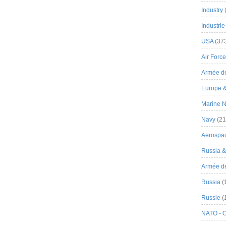
Industry
Industrie
USA
(37
Air Force
Armée de
Europe 
Marine N
Navy
(21
Aerospa
Russia 
Armée de 
Russia
(
Russie
(
NATO - 