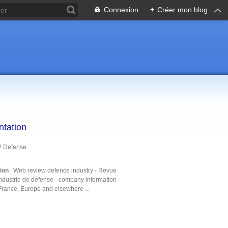
Connexion
+
Créer mon blog
ntation
P Defense
tion
: Web review defence industry - Revue
ndustrie de défense - company information -
France, Europe and elsewhere ...