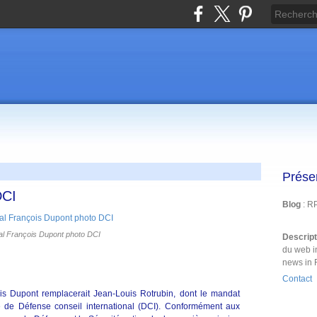
Prése
DCI
Blog
: R
al François Dupont photo DCI
Descrip
du web i
news in 
Contact
ois Dupont remplacerait Jean-Louis Rotrubin, dont le mandat
te de Défense conseil international (DCI). Conformément aux