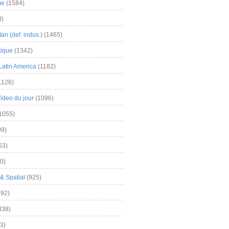
me
(1584)
3)
an (def. indus.)
(1465)
tique
(1342)
Latin America
(1182)
1126)
Video du jour
(1096)
1055)
9)
63)
0)
& Spatial
(925)
92)
838)
3)