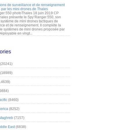
ions de surveillance et de renseignement
 par les mini drones de Thales
er 550 photoThales 18 juin 2019 CP
hales présente le Spy’Ranger 550, son
système de mini drones tactiques de
nce et de renseignement. Il complète la
 systèmes de mini drones proposée par
éployable en vingt...
ories
(20241)
(18989)
14639)
9884)
cific
(8460)
erica
(8252)
 Maghreb
(7157)
iddle East
(6838)