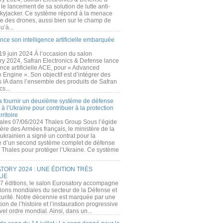
e lancement de sa solution de lutte anti-
kyjacker. Ce système répond à la menace
te des drones, aussi bien sur le champ de
u’à...
nce son intelligence artificielle embarquée
 19 juin 2024 À l’occasion du salon
ry 2024, Safran Electronics & Defense lance
gence artificielle ACE, pour « Advanced
 Engine ». Son objectif est d’intégrer des
s IA dans l’ensemble des produits de Safran
cs...
a fournir un deuxième système de défense
à l’Ukraine pour contribuer à la protection
rritoire
ales 07/06/2024 Thales Group Sous l’égide
ère des Armées français, le ministère de la
ukrainien a signé un contrat pour la
re d’un second système complet de défense
 Thales pour protéger l’Ukraine. Ce système
ORY 2024 : UNE ÉDITION TRÈS
UE
7 éditions, le salon Eurosatory accompagne
tions mondiales du secteur de la Défense et
curité. Notre décennie est marquée par une
ion de l’histoire et l’instauration progressive
el ordre mondial. Ainsi, dans un...