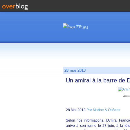
28 mai 2013
Un amiral à la barre de 
Amir
28 Mai 2013
Par Marine & Océans
Selon nos informations, l'Amiral Franç
arrive à son terme le 27 juin, à la tê