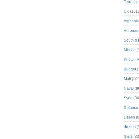
Terroris
UK
(151
Afghanist
Aéronau
South & 
Missile
(
Photo - 
Budget
(
Mali
(100
Naval
(9
Syrie
(96
Défense 
Daesh
(8
drones
(
Syria
(83