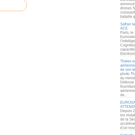
annoncé l
drones S
croissan
bataille q
Safran la
ACE
Paris, le
Eurosato
l’intelli
Cognitive
capacité
Electroni
Thales v
aérienne 
de son te
photo Th
du minist
Défense 
fournitu
aérienne
de...
EUROSAT
ATTEND
Depuis 2
les muta
de la Sé
accélérat
d’un nouv