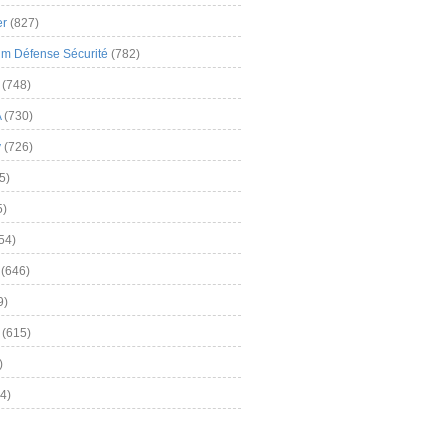
er
(827)
m Défense Sécurité
(782)
(748)
A
(730)
y
(726)
5)
5)
54)
(646)
9)
(615)
)
4)