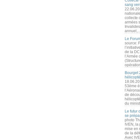
Collecte 
sang vers
22.06.20
nationale
collecte
armées s
Invalide
annuel,..
Le Forum
source: 
l’initiat
de la DC
l’Armée 
(Structur
opération
Bourget 
hélicopt
18.06.20
53ème éd
l’Aérona
de découv
hélicopt
du minist
Le futur
se prépa
photo Th
IVEN, la 
mise en r
de la dé
Avec IVEN