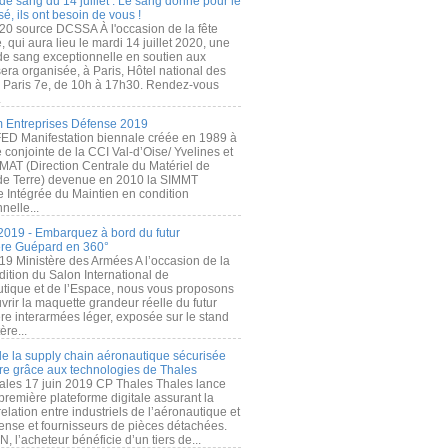
de sang du 14 juillet : Le sang donné pour le
é, ils ont besoin de vous !
20 source DCSSA À l'occasion de la fête
, qui aura lieu le mardi 14 juillet 2020, une
 de sang exceptionnelle en soutien aux
era organisée, à Paris, Hôtel national des
s Paris 7e, de 10h à 17h30. Rendez-vous
.
 Entreprises Défense 2019
FED Manifestation biennale créée en 1989 à
ive conjointe de la CCI Val-d’Oise/ Yvelines et
MAT (Direction Centrale du Matériel de
de Terre) devenue en 2010 la SIMMT
e Intégrée du Maintien en condition
nelle...
2019 - Embarquez à bord du futur
ère Guépard en 360°
19 Ministère des Armées A l’occasion de la
ition du Salon International de
utique et de l’Espace, nous vous proposons
rir la maquette grandeur réelle du futur
ère interarmées léger, exposée sur le stand
ère...
 de la supply chain aéronautique sécurisée
re grâce aux technologies de Thales
ales 17 juin 2019 CP Thales Thales lance
première plateforme digitale assurant la
elation entre industriels de l’aéronautique et
fense et fournisseurs de pièces détachées.
, l’acheteur bénéficie d’un tiers de...