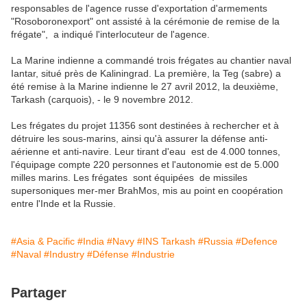
responsables de l'agence russe d'exportation d'armements
"Rosoboronexport" ont assisté à la cérémonie de remise de la
frégate", a indiqué l'interlocuteur de l'agence.
La Marine indienne a commandé trois frégates au chantier naval
Iantar, situé près de Kaliningrad. La première, la Teg (sabre) a
été remise à la Marine indienne le 27 avril 2012, la deuxième,
Tarkash (carquois), - le 9 novembre 2012.
Les frégates du projet 11356 sont destinées à rechercher et à
détruire les sous-marins, ainsi qu'à assurer la défense anti-
aérienne et anti-navire. Leur tirant d'eau est de 4.000 tonnes,
l'équipage compte 220 personnes et l'autonomie est de 5.000
milles marins. Les frégates sont équipées de missiles
supersoniques mer-mer BrahMos, mis au point en coopération
entre l'Inde et la Russie.
#Asia & Pacific
#India
#Navy
#INS Tarkash
#Russia
#Defence
#Naval
#Industry
#Défense
#Industrie
Partager