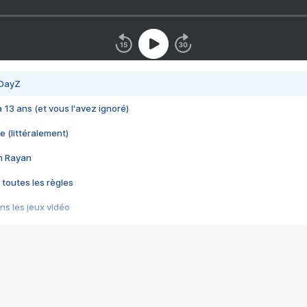
 DayZ
 a 13 ans (et vous l'avez ignoré)
e (littéralement)
im Rayan
 toutes les règles
s les jeux vidéo
us choquant de Rockstar ? - Le scandale BULLY
e plus moche de Steam
du RÊVE tourne au CAUCHEMAR
pendant 8 heures