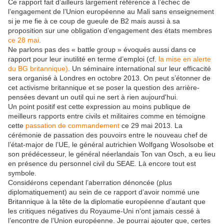
Ce rapport fait d’ailleurs largement référence à l’échec de
l’engagement de l’Union européenne au Mali sans enseignement
si je me fie à ce coup de gueule de B2 mais aussi à sa
proposition sur une obligation d’engagement des états membres
ce 28 mai
.
Ne parlons pas des « battle group » évoqués aussi dans ce
rapport pour leur inutilité en terme d’emploi (cf.
la mise en alerte
du BG britannique)
. Un séminaire international sur leur efficacité
sera organisé à Londres en octobre 2013. On peut s’étonner de
cet activisme britannique et se poser la question des arrière-
pensées devant un outil qui ne sert à rien aujourd'hui.
Un point positif est cette expression au moins publique de
meilleurs rapports entre civils et militaires comme en témoigne
cette
passation de commandement
ce 29 mai 2013. La
cérémonie de passation des pouvoirs entre le nouveau chef de
l’état-major de l’UE, le général autrichien Wolfgang Wosolsobe et
son prédécesseur, le général néerlandais Ton van Osch, a eu lieu
en présence du personnel civil du SEAE. Là encore tout est
symbole.
Considérons cependant l’aberration dénoncée (plus
diplomatiquement) au sein de ce rapport d’avoir nommé une
Britannique à la tête de la diplomatie européenne d’autant que
les critiques négatives du Royaume-Uni n’ont jamais cessé à
l’encontre de l’Union européenne. Je pourrai ajouter que, certes