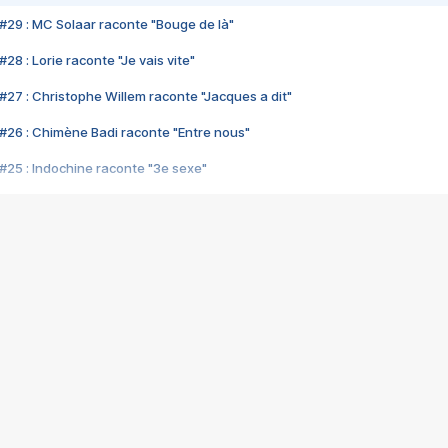
#29 : MC Solaar raconte "Bouge de là"
28 : Lorie raconte "Je vais vite"
#27 : Christophe Willem raconte "Jacques a dit"
#26 : Chimène Badi raconte "Entre nous"
#25 : Indochine raconte "3e sexe"
#24 : Zaho raconte "C'est chelou"
#23 : Patrick Bruel raconte "Au café des délices"
#22 : Kyo raconte "Le chemin"
#21 : Nolwenn Leroy raconte "Cassé"
#20 : Patrick Hernandez raconte "Born to be alive"
#19 : Lorie raconte "Près de moi"
#18 : Michael Jones raconte "A nos actes manqués" (avec Jean-Jacque