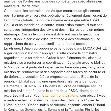
maintien de l’ordre ainsi que des compétences spécialisées en
matière d’État de droit.
Cependant, les opérations en Afrique montrent un glissement –
positif à mon avis- vers des opérations réellement dans l’esprit de
l’approche globale. Je pourrais même écrire que relire David
Galula et sa théorie de la contre-insurrection trouve ici tout son
sens avec l’intégration des civils et des militaires dans un même
état-major. Certes le contexte est différent mais la gestion de
crise, sinon la sortie de crise, font face à des situations qui se
rapprochent de ce type de conflit par certains aspects.
En Afrique, l’Union européenne est engagée dans EUCAP SAHEL
Niger depuis 2012 pour appuyer la lutte contre la criminalité
organisée et le terrorisme. Grâce à ses éléments de liaison, la
mission vise à renforcer la coordination régionale avec le Mali et
la Mauritanie. A partir de l’expertise militaire intégrée, ce type de
mission de renforcement des capacités des forces de sécurité et
de défense a vocation à être proposé aux autres États de la
région. « L’habillage » d’une opération civile reste de rigueur !
De même, EUCAP NESTOR dans la Corne de l’Afrique est une
mission civile menée dans le cadre de la PSDC, dotée d’une
expertise militaire. Pour
lutter contre la piraterie
, son objectif vise
à renforcer les capacités maritimes des États de la Corne de
l’Afrique et de l’Océan indien occidental, essentiellement Djibouti,
le Kenya, les Seychelles, la Somalie et la Tanzanie. Fin juillet