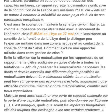
Par ailleurs, paradoxe en cette période de réduction des
capacités militaires, ce rapport regrette la diminution significative
de la contribution de la France aux missions PSDC car
« elle est
de nature à entamer la crédibilité de notre pays vis-à-vis de ses
partenaires européens ».
C’est aussi le souhait de maintenir la synergie civilo-militaire. La
volonté européenne pourra être testée avec le lancement de
l’opération civile
EUBAM en Libye ce 27 mai
pour l’assistance au
contrôle de la frontière de la Libye dont je distingue peu
l’expertise militaire dans une zone à risques et au contact de la
zone de conflit du Sahel. Comment exclure une approche
militaire dans cette gestion de crise ?
Enfin la réflexion sur la mutualisation par les rapporteurs de ce
rapport mérite d’être soulignée en guise d’alerte à toutes les
tentations :
« Afin de préserver les souverainetés nationales, les
droits et devoirs associés aux différents degrés possibles de
mutualisation doivent être clairement définis. La mutualisation
peut bien sûr générer des économies d’échelle, augmenter notre
efficacité commune, maintenir notre interopérabilité, combler des
trous capacitaires.
Mais elle peut aussi entraîner une perte de capacité nationale par
la perte d’une capacité mutualisée, puis abandonnée par l’Europe
(…). C’est pourquoi, quels que soient les impératifs budgétaires,
elle doit toujours être envisagée avec une certaine prudence. »