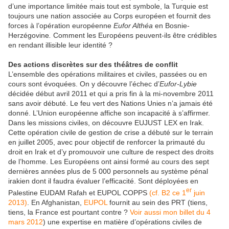
d’une importance limitée mais tout est symbole, la Turquie est
toujours une nation associée au Corps européen et fournit des
forces à l’opération européenne
Eufor Althéa
en Bosnie-
Herzégovine
.
Comment les Européens peuvent-ils être crédibles
en rendant illisible leur identité ?
Des actions discrètes sur des théâtres de conflit
L’ensemble des opérations militaires et civiles, passées ou en
cours sont évoquées. On y découvre l’échec d’
Eufor-Lybie
décidée début avril 2011 et qui a pris fin à la mi-novembre 2011
sans avoir débuté. Le feu vert des Nations Unies n’a jamais été
donné. L’Union européenne affiche son incapacité à s’affirmer.
Dans les missions civiles, on découvre EUJUST LEX en Irak.
Cette opération civile de gestion de crise a débuté sur le terrain
en juillet 2005, avec pour objectif de renforcer la primauté du
droit en Irak et d’y promouvoir une culture de respect des droits
de l’homme. Les Européens ont ainsi formé au cours des sept
dernières années plus de 5 000 personnels au système pénal
irakien dont il faudra évaluer l’efficacité. Sont déployées en
er
Palestine EUDAM Rafah et EUPOL COPPS
(cf. B2 ce 1
juin
2013)
. En Afghanistan,
EUPOL
fournit au sein des PRT (tiens,
tiens, la France est pourtant contre ?
Voir aussi mon billet du 4
mars 2012
) une expertise en matière d’opérations civiles de