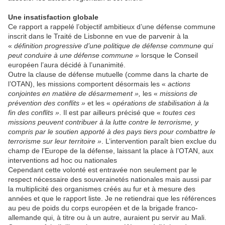
Une insatisfaction globale
Ce rapport a rappelé l’objectif ambitieux d’une défense commune
inscrit dans le Traité de Lisbonne en vue de parvenir à la
«
définition progressive d’une politique de défense commune qui
peut conduire à une défense commune »
lorsque le Conseil
européen l’aura décidé à l’unanimité.
Outre la clause de défense mutuelle (comme dans la charte de
l’OTAN), les missions comportent désormais les «
actions
conjointes en matière de désarmement »,
les «
missions de
prévention des conflits »
et les «
opérations de stabilisation à la
fin des conflits »
. Il est par ailleurs précisé que «
toutes ces
missions peuvent contribuer à la lutte contre le terrorisme, y
compris par le soutien apporté à des pays tiers pour combattre le
terrorisme sur leur territoire »
. L’intervention paraît bien exclue du
champ de l’Europe de la défense, laissant la place à l’OTAN, aux
interventions ad hoc ou nationales
Cependant cette volonté est entravée non seulement par le
respect nécessaire des souverainetés nationales mais aussi par
la multiplicité des organismes créés au fur et à mesure des
années et que le rapport liste. Je ne retiendrai que les références
au peu de poids du corps européen et de la brigade franco-
allemande qui, à titre ou à un autre, auraient pu servir au Mali.