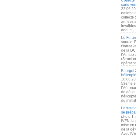
Collecte 
sang vers
22.06.20
nationale
collecte
armées s
Invalide
annuel,..
Le Forum
source: 
l’initiat
de la DC
l’Armée 
(Structur
opération
Bourget 
hélicopt
18.06.20
53ème éd
l’Aérona
de découv
hélicopt
du minist
Le futur
se prépa
photo Th
IVEN, la 
mise en r
de la dé
Avec IVEN