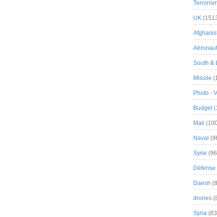
Terroris
UK
(151
Afghanist
Aéronau
South & 
Missile
(
Photo - 
Budget
(
Mali
(100
Naval
(9
Syrie
(96
Défense 
Daesh
(8
drones
(
Syria
(83