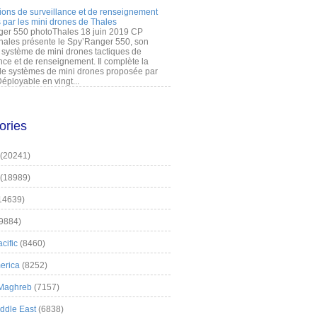
ions de surveillance et de renseignement
 par les mini drones de Thales
er 550 photoThales 18 juin 2019 CP
hales présente le Spy’Ranger 550, son
système de mini drones tactiques de
nce et de renseignement. Il complète la
 systèmes de mini drones proposée par
éployable en vingt...
ories
(20241)
(18989)
14639)
9884)
cific
(8460)
erica
(8252)
 Maghreb
(7157)
iddle East
(6838)