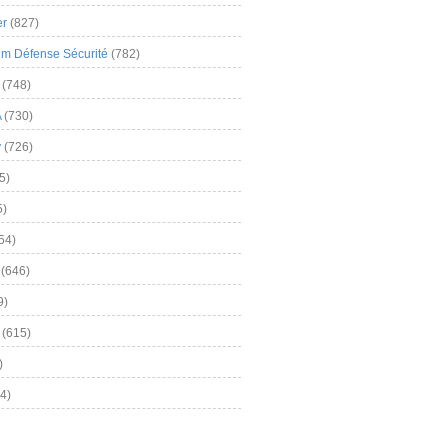
er
(827)
m Défense Sécurité
(782)
(748)
A
(730)
y
(726)
5)
5)
54)
(646)
9)
(615)
)
4)