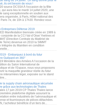
de sang du 14 juillet : Le sang donné pour le
é, ils ont besoin de vous !
20 source DCSSA À l'occasion de la fête
, qui aura lieu le mardi 14 juillet 2020, une
 de sang exceptionnelle en soutien aux
era organisée, à Paris, Hôtel national des
s Paris 7e, de 10h à 17h30. Rendez-vous
.
 Entreprises Défense 2019
FED Manifestation biennale créée en 1989 à
ive conjointe de la CCI Val-d’Oise/ Yvelines et
MAT (Direction Centrale du Matériel de
de Terre) devenue en 2010 la SIMMT
e Intégrée du Maintien en condition
nelle...
2019 - Embarquez à bord du futur
ère Guépard en 360°
19 Ministère des Armées A l’occasion de la
ition du Salon International de
utique et de l’Espace, nous vous proposons
rir la maquette grandeur réelle du futur
ère interarmées léger, exposée sur le stand
ère...
 de la supply chain aéronautique sécurisée
re grâce aux technologies de Thales
ales 17 juin 2019 CP Thales Thales lance
première plateforme digitale assurant la
elation entre industriels de l’aéronautique et
fense et fournisseurs de pièces détachées.
, l’acheteur bénéficie d’un tiers de...