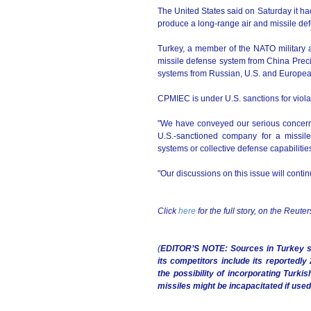
The United States said on Saturday it ha
produce a long-range air and missile de
Turkey, a member of the NATO military 
missile defense system from China Preci
systems from Russian, U.S. and Europea
CPMIEC is under U.S. sanctions for violat
"We have conveyed our serious concerns
U.S.-sanctioned company for a missile
systems or collective defense capabilit
"Our discussions on this issue will contin
Click
here
for the full story, on the Reute
(
EDITOR’S NOTE: Sources in Turkey sa
its competitors include its reportedl
the possibility of incorporating Turk
missiles might be incapacitated if used 