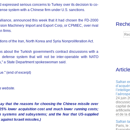
d expressed serious concerns to Turkey over its decision to co-
fense system with a Chinese firm under U.S. sanctions.
alliance, announced this week that it had chosen the FD-2000
Reche
sion Machinery Import and Export Corp, or CPMIEC, over rival
n firms.
ions of the Iran, North Korea and Syria Nonproliferation Act.
 about the Turkish government's contract discussions with a
 defense system that will not be inter-operable with NATO
ies," a State Department spokeswoman said.
Articl
ue." (end of excerpt)
Safran e
d’acquéri
rs website.
l’intelli
l’aérospa
24 juin 
discussi
y that the reasons for choosing the Chinese missile over
capital d
y 25% lower acquisition cost and much lower running costs;
artificie
ish systems and subsystems; and the fear that US-supplied
et de la 
against Israeli missiles.)
Safran l
Paris, le
Eurosato