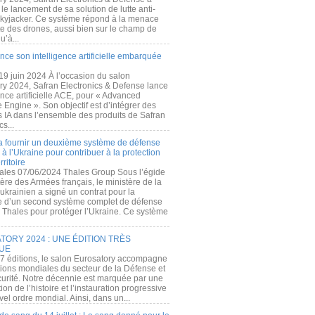
e lancement de sa solution de lutte anti-
kyjacker. Ce système répond à la menace
te des drones, aussi bien sur le champ de
u’à...
nce son intelligence artificielle embarquée
 19 juin 2024 À l’occasion du salon
ry 2024, Safran Electronics & Defense lance
gence artificielle ACE, pour « Advanced
 Engine ». Son objectif est d’intégrer des
s IA dans l’ensemble des produits de Safran
cs...
a fournir un deuxième système de défense
à l’Ukraine pour contribuer à la protection
rritoire
ales 07/06/2024 Thales Group Sous l’égide
ère des Armées français, le ministère de la
ukrainien a signé un contrat pour la
re d’un second système complet de défense
 Thales pour protéger l’Ukraine. Ce système
ORY 2024 : UNE ÉDITION TRÈS
UE
7 éditions, le salon Eurosatory accompagne
tions mondiales du secteur de la Défense et
curité. Notre décennie est marquée par une
ion de l’histoire et l’instauration progressive
el ordre mondial. Ainsi, dans un...