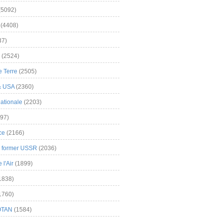
(5092)
(4408)
37)
(2524)
 Terre
(2505)
& USA
(2360)
ationale
(2203)
97)
ce
(2166)
& former USSR
(2036)
l'Air
(1899)
1838)
1760)
OTAN
(1584)