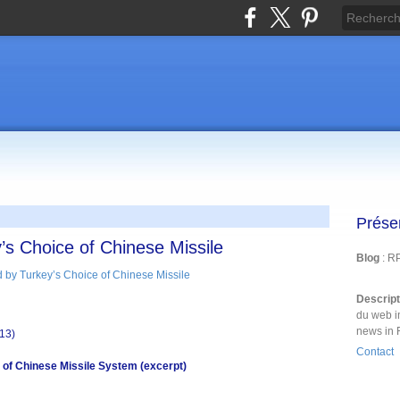
Prése
s Choice of Chinese Missile
Blog
: R
Descrip
du web i
news in 
013)
Contact
of Chinese Missile System (excerpt)