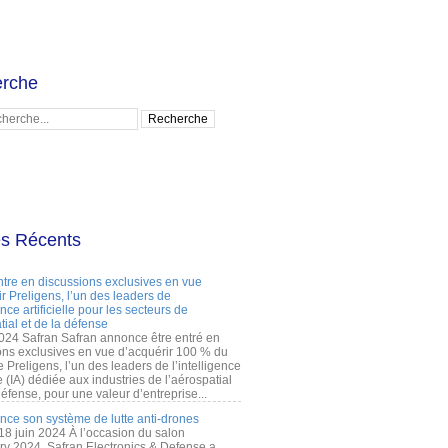
rche
es Récents
ntre en discussions exclusives en vue
r Preligens, l’un des leaders de
gence artificielle pour les secteurs de
tial et de la défense
2024 Safran Safran annonce être entré en
ons exclusives en vue d’acquérir 100 % du
e Preligens, l’un des leaders de l’intelligence
lle (IA) dédiée aux industries de l’aérospatial
défense, pour une valeur d’entreprise...
ance son système de lutte anti-drones
 18 juin 2024 À l’occasion du salon
ry 2024, Safran Electronics & Defense a