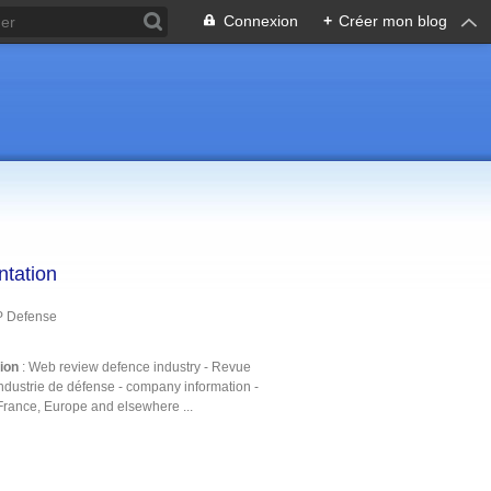
Connexion
+
Créer mon blog
ntation
P Defense
tion
: Web review defence industry - Revue
ndustrie de défense - company information -
France, Europe and elsewhere ...