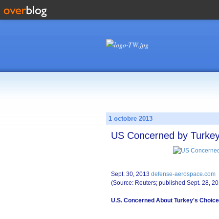
1 octobre 2013
US Concerned by Turkey’
Sept. 30, 2013
defense-aerospace.com
(Source: Reuters; published Sept. 28, 2
U.S. Concerned About Turkey's Choice 