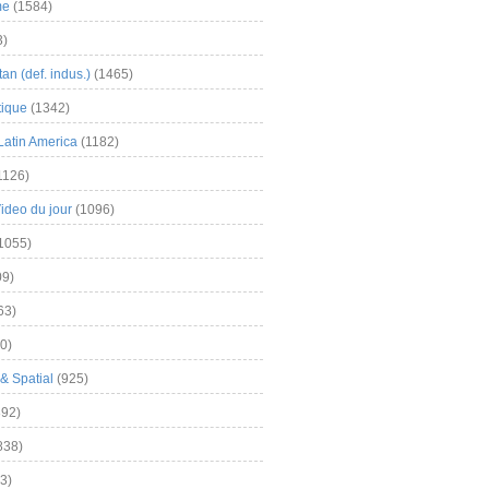
me
(1584)
3)
an (def. indus.)
(1465)
tique
(1342)
Latin America
(1182)
1126)
Video du jour
(1096)
1055)
9)
63)
0)
& Spatial
(925)
92)
838)
3)