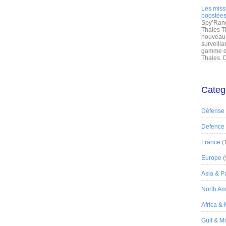
Les miss
boostées
Spy’Rang
Thales T
nouveau 
surveilla
gamme de
Thales. D
Categ
Défense
Defence
France
(
Europe
(
Asia & Pa
North Am
Africa &
Gulf & M