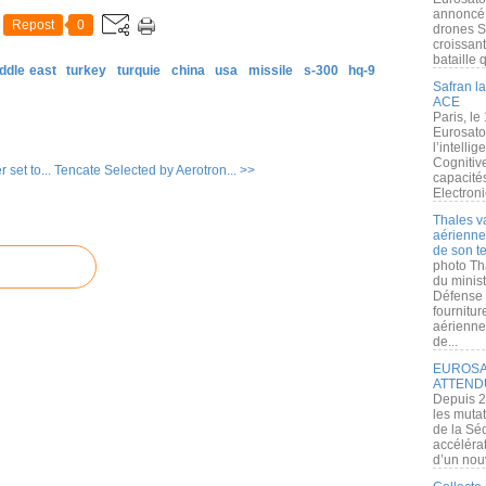
annoncé l
Repost
0
drones S
croissan
bataille q
ddle east
turkey
turquie
china
usa
missile
s-300
hq-9
Safran la
ACE
Paris, le
Eurosato
l’intelli
Cognitive
 set to...
Tencate Selected by Aerotron... >>
capacité
Electroni
Thales v
aérienne 
de son te
photo Th
du minist
Défense 
fournitu
aérienne
de...
EUROSAT
ATTEND
Depuis 2
les muta
de la Sé
accélérat
d’un nouv