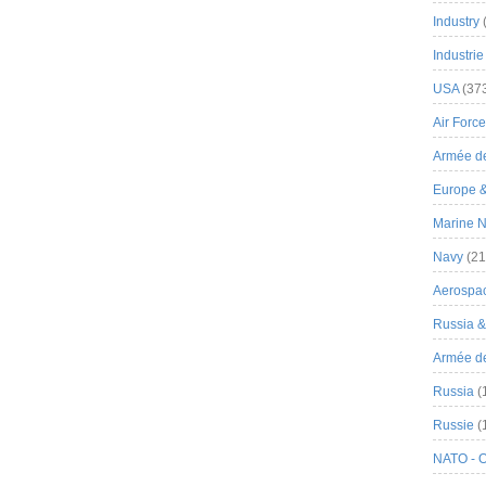
Industry
Industrie
USA
(37
Air Force
Armée de
Europe 
Marine N
Navy
(21
Aerospa
Russia 
Armée de 
Russia
(
Russie
(
NATO - 