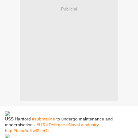
Publicité
USS Hartford
#submarine
to undergo maintenance and
modernisation -
#US
#Defence
#Naval
#industry
http://t.co/AaRwI2zeOk