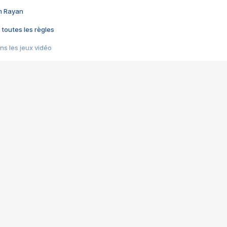
im Rayan
 toutes les règles
s les jeux vidéo
us choquant de Rockstar ? - Le scandale BULLY
e plus moche de Steam
du RÊVE tourne au CAUCHEMAR
pendant 8 heures
it… à tort
umiliés par un jeu vidéo
ire - Final Fantasy 8
ti un empire - Age of Empires
story DOFUS