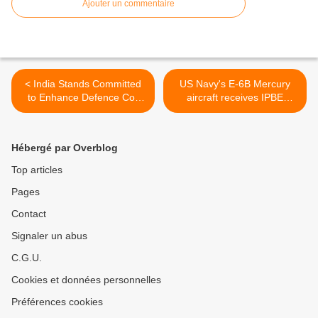
Ajouter un commentaire
< India Stands Committed
US Navy's E-6B Mercury
to Enhance Defence Co-
aircraft receives IPBE
operation with Maldivies -
upgrade >
Antony
Hébergé par Overblog
Top articles
Pages
Contact
Signaler un abus
C.G.U.
Cookies et données personnelles
Préférences cookies