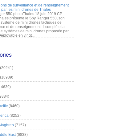
ions de surveillance et de renseignement
 par les mini drones de Thales
er 550 photoThales 18 juin 2019 CP
hales présente le Spy’Ranger 550, son
système de mini drones tactiques de
nce et de renseignement. Il complète la
 systèmes de mini drones proposée par
éployable en vingt...
ories
(20241)
(18989)
14639)
9884)
cific
(8460)
erica
(8252)
 Maghreb
(7157)
iddle East
(6838)