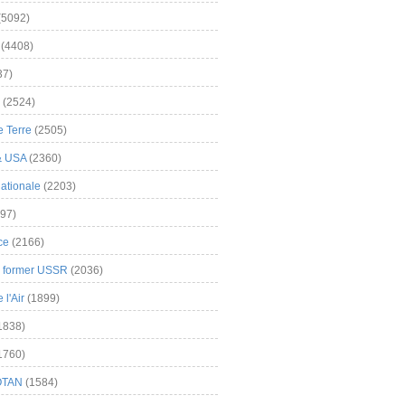
(5092)
(4408)
37)
(2524)
 Terre
(2505)
& USA
(2360)
ationale
(2203)
97)
ce
(2166)
& former USSR
(2036)
l'Air
(1899)
1838)
1760)
OTAN
(1584)