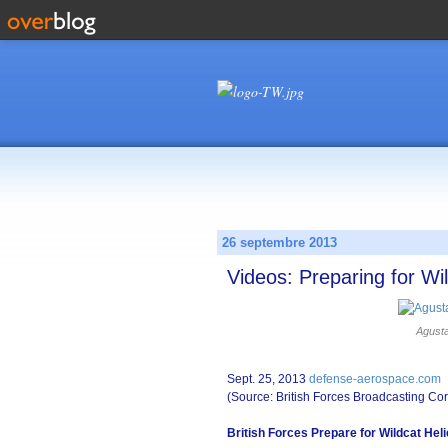
26 septembre 2013
Videos: Preparing for Wi
Agust
Sept. 25, 2013
defense-aerospace.com
(Source: British Forces Broadcasting Cor
British Forces Prepare for Wildcat Hel