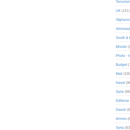
Terroris
UK
(151
Afghanist
Aéronau
South & 
Missile
(
Photo - 
Budget
(
Mali
(100
Naval
(9
Syrie
(96
Défense 
Daesh
(8
drones
(
Syria
(83