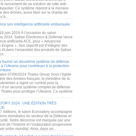
e lancement de sa solution de lutte anti-
kyjacker. Ce système répond à la menace
te des drones, aussi bien sur le champ de
u’à...
nce son intelligence artificielle embarquée
 19 juin 2024 À l’occasion du salon
ry 2024, Safran Electronics & Defense lance
gence artificielle ACE, pour « Advanced
 Engine ». Son objectif est d’intégrer des
s IA dans l’ensemble des produits de Safran
cs...
a fournir un deuxième système de défense
à l’Ukraine pour contribuer à la protection
rritoire
ales 07/06/2024 Thales Group Sous l’égide
ère des Armées français, le ministère de la
ukrainien a signé un contrat pour la
re d’un second système complet de défense
 Thales pour protéger l’Ukraine. Ce système
ORY 2024 : UNE ÉDITION TRÈS
UE
7 éditions, le salon Eurosatory accompagne
tions mondiales du secteur de la Défense et
curité. Notre décennie est marquée par une
ion de l’histoire et l’instauration progressive
el ordre mondial. Ainsi, dans un...