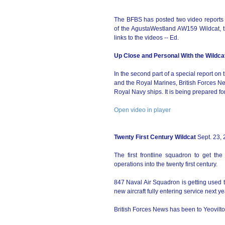
The BFBS has posted two video reports of
of the AgustaWestland AW159 Wildcat, t
links to the videos -- Ed.
Up Close and Personal With the Wildca
In the second part of a special report on
and the Royal Marines, British Forces N
Royal Navy ships. It is being prepared f
Open video in player
Twenty First Century Wildcat
Sept. 23,
The first frontline squadron to get the 
operations into the twenty first century.
847 Naval Air Squadron is getting used t
new aircraft fully entering service next ye
British Forces News has been to Yeovilto