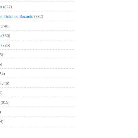
er
(827)
m Défense Sécurité
(782)
(748)
A
(730)
y
(726)
5)
5)
54)
(646)
9)
(615)
)
4)