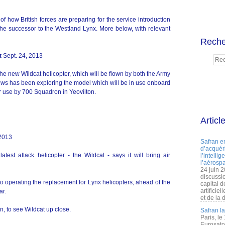
 how British forces are preparing for the service introduction
he successor to the Westland Lynx. More below, with relevant
Reche
t
Sept. 24, 2013
 the new Wildcat helicopter, which will be flown by both the Army
ews has been exploring the model which will be in use onboard
or use by 700 Squadron in Yeovilton.
Articl
 2013
Safran e
d’acquéri
latest attack helicopter - the Wildcat - says it will bring air
l’intelli
l’aérospa
24 juin 
discussi
o operating the replacement for Lynx helicopters, ahead of the
capital d
artificie
ar.
et de la 
n, to see Wildcat up close.
Safran l
Paris, le
Eurosato