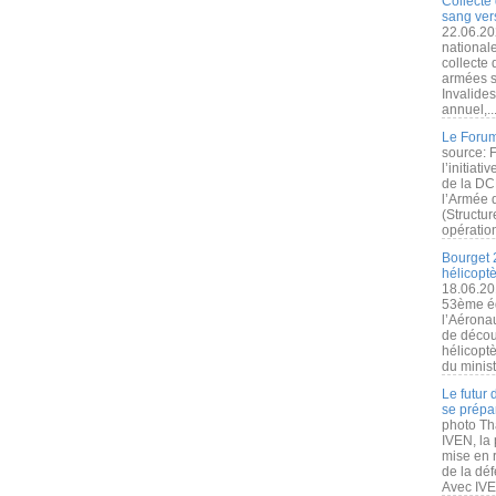
Collecte 
sang vers
22.06.20
nationale
collecte
armées s
Invalide
annuel,..
Le Forum
source: 
l’initiat
de la DC
l’Armée 
(Structur
opération
Bourget 
hélicopt
18.06.20
53ème éd
l’Aérona
de découv
hélicopt
du minist
Le futur
se prépa
photo Th
IVEN, la 
mise en r
de la dé
Avec IVEN