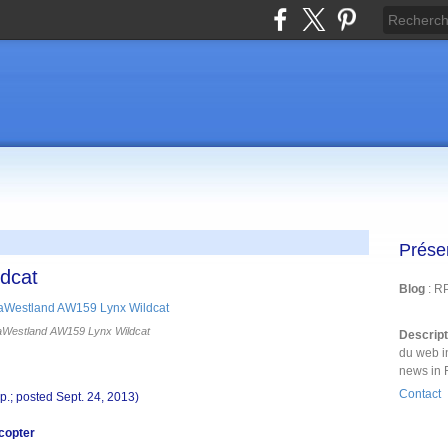
Prése
ldcat
Blog
: R
aWestland AW159 Lynx Wildcat
Descrip
du web i
news in 
Contact
p.; posted Sept. 24, 2013)
icopter