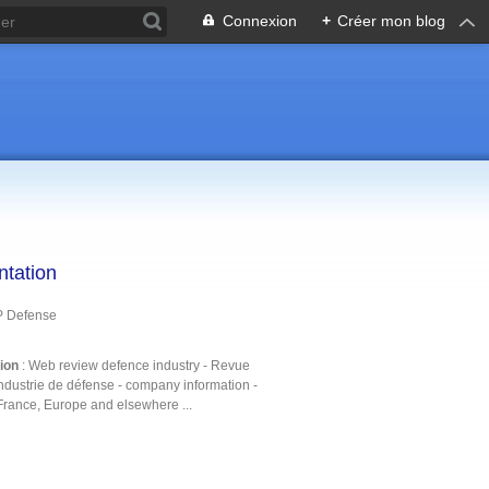
Connexion
+
Créer mon blog
ntation
P Defense
tion
: Web review defence industry - Revue
ndustrie de défense - company information -
France, Europe and elsewhere ...