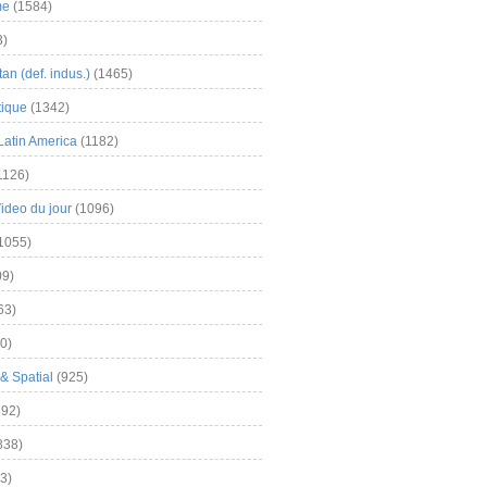
me
(1584)
3)
an (def. indus.)
(1465)
tique
(1342)
Latin America
(1182)
1126)
Video du jour
(1096)
1055)
9)
63)
0)
& Spatial
(925)
92)
838)
3)