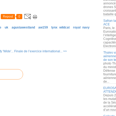
annoncé l
drones S
croissan
bataille q
Repost
0
Safran la
ACE
e
uk
agustawestland
aw159
lynx wildcat
royal navy
Paris, le
Eurosato
l’intelli
Cognitive
capacité
Electroni
 'Wide'...
Finale de l’exercice international... >>
Thales v
aérienne 
de son te
photo Th
du minist
Défense 
fournitu
aérienne
de...
EUROSAT
ATTEND
Depuis 2
les muta
de la Sé
accélérat
d’un nouv