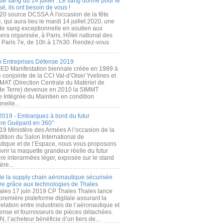
de sang du 14 juillet : Le sang donné pour le
é, ils ont besoin de vous !
20 source DCSSA À l'occasion de la fête
, qui aura lieu le mardi 14 juillet 2020, une
 de sang exceptionnelle en soutien aux
era organisée, à Paris, Hôtel national des
s Paris 7e, de 10h à 17h30. Rendez-vous
.
 Entreprises Défense 2019
FED Manifestation biennale créée en 1989 à
ive conjointe de la CCI Val-d’Oise/ Yvelines et
MAT (Direction Centrale du Matériel de
de Terre) devenue en 2010 la SIMMT
e Intégrée du Maintien en condition
nelle...
2019 - Embarquez à bord du futur
ère Guépard en 360°
19 Ministère des Armées A l’occasion de la
ition du Salon International de
utique et de l’Espace, nous vous proposons
rir la maquette grandeur réelle du futur
ère interarmées léger, exposée sur le stand
ère...
 de la supply chain aéronautique sécurisée
re grâce aux technologies de Thales
ales 17 juin 2019 CP Thales Thales lance
première plateforme digitale assurant la
elation entre industriels de l’aéronautique et
fense et fournisseurs de pièces détachées.
, l’acheteur bénéficie d’un tiers de...