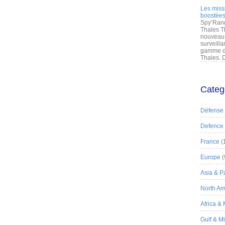
Les miss
boostées
Spy’Rang
Thales T
nouveau 
surveilla
gamme de
Thales. D
Categ
Défense
Defence
France
(
Europe
(
Asia & Pa
North Am
Africa &
Gulf & M