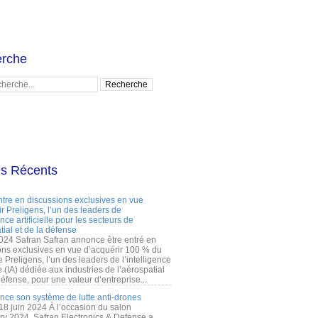
rche
es Récents
ntre en discussions exclusives en vue
r Preligens, l’un des leaders de
gence artificielle pour les secteurs de
tial et de la défense
2024 Safran Safran annonce être entré en
ons exclusives en vue d’acquérir 100 % du
e Preligens, l’un des leaders de l’intelligence
lle (IA) dédiée aux industries de l’aérospatial
défense, pour une valeur d’entreprise...
ance son système de lutte anti-drones
 18 juin 2024 À l’occasion du salon
ry 2024, Safran Electronics & Defense a