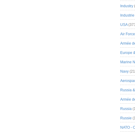
Industry
Industrie
USA
(37
Air Force
Armée de
Europe 
Marine N
Navy
(21
Aerospa
Russia 
Armée de 
Russia
(
Russie
(
NATO - 