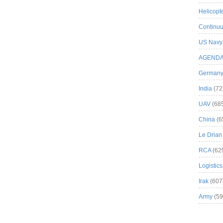
Helicopt
Continuu
US Navy
AGEND
German
India
(72
UAV
(68
China
(6
Le Drian
RCA
(62
Logistics
Irak
(607
Army
(59